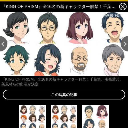
『KING OF PRISM』全16名の新キャラクター解禁！千葉繁、南條愛乃、茶風林らの出演が決定 3枚目の写真・画像
この記事の画像 残り2
この記事の画像 残り2
『KING OF PRISM』全16名の新キャラクター解禁！千葉繁、南條愛乃、
茶風林らの出演が決定
この写真の記事