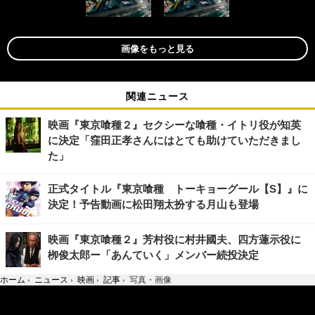
画像をもっと見る
関連ニュース
映画『東京喰種２』セクシーな喰種・イトリ役が知英
に決定「窪田正孝さんにはとても助けていただきまし
た」
正式タイトル『東京喰種 トーキョーグール【S】』に
決定！予告動画に松田翔太扮する月山も登場
映画『東京喰種２』芳村役に村井國夫、四方蓮示役に
栁俊太郎ー「あんていく」メンバー続投決定
ホーム
›
ニュース
›
映画
›
記事
›
写真・画像