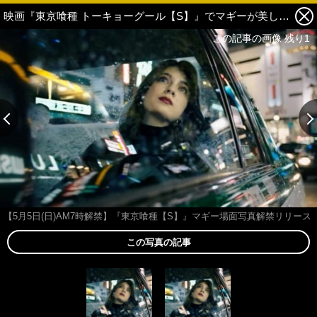
映画『東京喰種 トーキョーグール【S】』でマギーが美しきオッドアイモデル役に決定！史上最悪の喰種・月山習の標的に 1枚目の写真・画像
この記事の画像 残り1
この記事の画像 残り1
【5月5日(日)AM7時解禁】『東京喰種【S】』マギー場面写真解禁リリース
この写真の記事