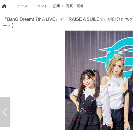
›
ニュース
›
イベント
›
記事
›
写真・画像
『BanG Dream! 7th☆LIVE』で「RAISE A SUIL
ート】