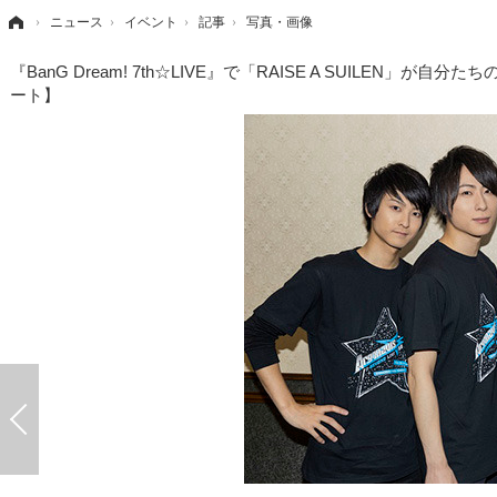
›
ニュース
›
イベント
›
記事
›
写真・画像
『BanG Dream! 7th☆LIVE』で「RAISE A SUIL
ート】