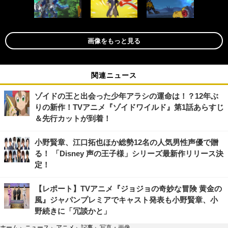
画像をもっと見る
関連ニュース
ゾイドの王と出会った少年アラシの運命は！？12年ぶ
りの新作！TVアニメ『ゾイドワイルド』第1話あらすじ
＆先行カットが到着！
小野賢章、江口拓也ほか総勢12名の人気男性声優で贈
る！ 「Disney 声の王子様」シリーズ最新作リリース決
定！
【レポート】TVアニメ『ジョジョの奇妙な冒険 黄金の
風』ジャパンプレミアでキャスト発表も小野賢章、小
野続きに「冗談かと」
ホーム
›
ニュース
›
アニメ
›
記事
›
写真・画像