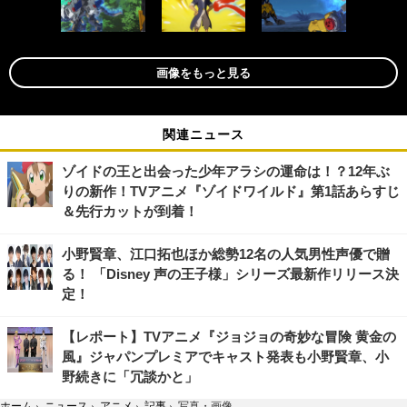
画像をもっと見る
関連ニュース
ゾイドの王と出会った少年アラシの運命は！？12年ぶ
りの新作！TVアニメ『ゾイドワイルド』第1話あらすじ
＆先行カットが到着！
小野賢章、江口拓也ほか総勢12名の人気男性声優で贈
る！ 「Disney 声の王子様」シリーズ最新作リリース決
定！
【レポート】TVアニメ『ジョジョの奇妙な冒険 黄金の
風』ジャパンプレミアでキャスト発表も小野賢章、小
野続きに「冗談かと」
ホーム
›
ニュース
›
アニメ
›
記事
›
写真・画像