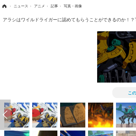
›
ニュース
›
アニメ
›
記事
›
写真・画像
アラシはワイルドライガーに認めてもらうことができるのか！？
こ