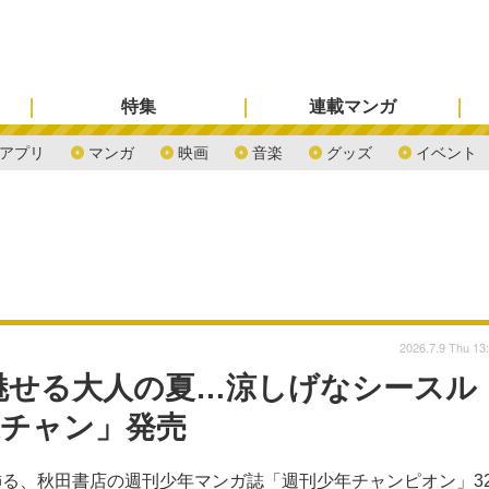
特集
連載マンガ
アプリ
マンガ
映画
音楽
グッズ
イベント
2026.7.9 Thu 13
魅せる大人の夏…涼しげなシースル
週チャン」発売
る、秋田書店の週刊少年マンガ誌「週刊少年チャンピオン」3