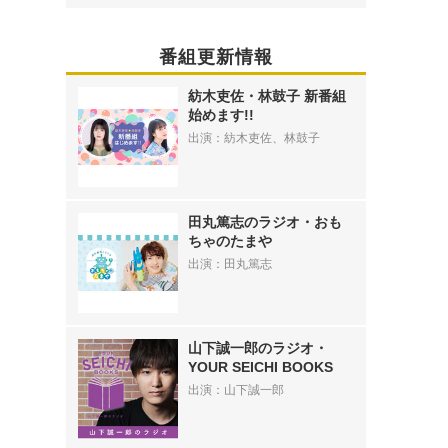
番組更新情報
紡木吏佐・林鼓子 新番組
始めます!!
出演：紡木吏佐、林鼓子
田丸篤志のラジオ・おも
ちゃのたまや
出演：田丸篤志
山下誠一郎のラジオ・
YOUR SEICHI BOOKS
出演：山下誠一郎