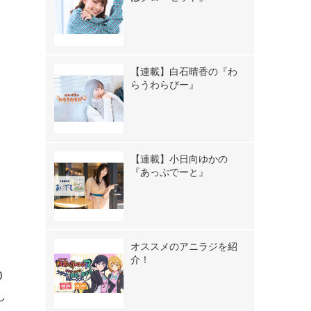
【連載】白石晴香の『わ
らうわらびー』
【連載】小日向ゆかの
『あっぷでーと』
オススメのアニラジを紹
介！
0
し