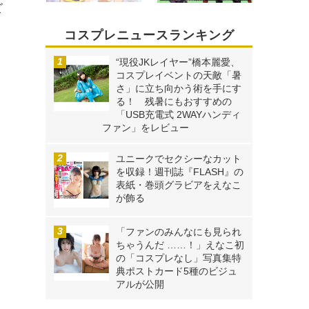
ビ
コスプレニュースランキング
“現役JKレイヤー”橋本麗愛、
コスプレイベントの天敵「暑
さ」に立ち向かう術を手にす
る！ 残暑にもおすすめの
「USB充電式 2WAYハンディ
ファン」をレビュー
ユニークでセクシーなカット
を収録！週刊誌『FLASH』の
表紙・巻頭グラビアをえなこ
が飾る
「ファンのみんなにも見られ
ちゃうんだ ……！」えなこ初
の「コスプレなし」写真集特
典ポストカード5種のビジュ
アルが公開