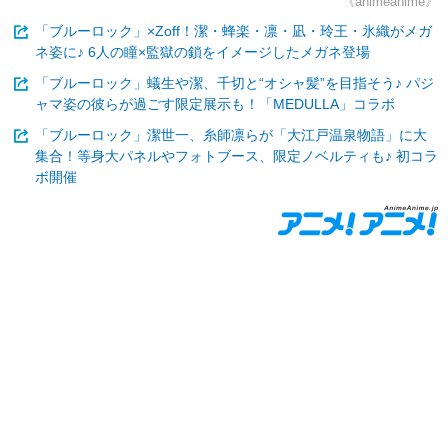
《animeanime》
「ブルーロック」×Zoff！潔・蜂楽・凛・凪・玲王・氷織がメガ
ネ姿に♪ 6人の瞳×監獄の鎖をイメージしたメガネ登場
「ブルーロック」蟻生や潔、千切と“オシャ髪”を目指そう♪ パジ
ャマ姿の彼らが過ごす限定展示も！「MEDULLA」コラボ
「ブルーロック」潔世一、糸師凛らが「大江戸温泉物語」に大
集合！等身大パネルやフォトブース、限定ノベルティも♪ 初コラ
ボ開催