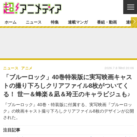
CL
ホーム
ニュース
特集
連載マンガ
番組・動画
連載
ニュース
ニュース一覧
アニメ
特集
ゲーム・アプリ
マンガ
特集一覧
カバー
連載マンガ
2026.7.8 Wed 20:06
ニュース
アニメ
映画
音楽
インタビュー
レポート
連載マンガ一覧
連載一覧
番組・動画
「ブルーロック」40巻特装版に実写映画キャス
グッズ
イベント
トの撮り下ろしクリアファイル8枚がついてく
ラキりす
番組・動画一覧
ラジオ
連載・ブログ
る！ 世一＆蜂楽＆凪＆玲王のキャラビジュも♪
声優
コスプレ
動画
連載・ブログ一覧
コラム
『ブルーロック』40巻・特装版に付属する、実写映画『ブルーロッ
舞台
新帝スタ
ク』の映画キャスト撮り下ろしクリアファイル8枚のデザインが公開
編集部ブログ・お知らせ
された。
注目記事