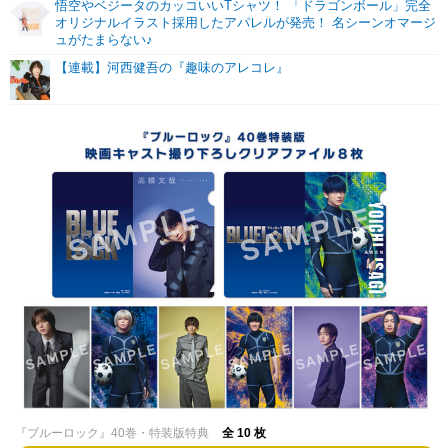
悟空やベジータのカッコいいTシャツ！ 「ドラゴンボール」完全
オリジナルイラスト採用したアパレルが発売！ 名シーンオマージ
ュがたまらない♪
【連載】河西健吾の『趣味のアレコレ』
『ブルーロック』40巻・特装版特典
全 10 枚