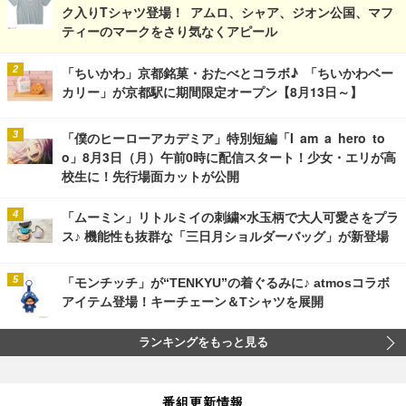
ク入りTシャツ登場！ アムロ、シャア、ジオン公国、マフ
ティーのマークをさり気なくアピール
「ちいかわ」京都銘菓・おたべとコラボ♪ 「ちいかわベー
カリー」が京都駅に期間限定オープン【8月13日～】
「僕のヒーローアカデミア」特別短編「I am a hero to
o」8月3日（月）午前0時に配信スタート！少女・エリが高
校生に！先行場面カットが公開
「ムーミン」リトルミイの刺繍×水玉柄で大人可愛さをプラ
ス♪ 機能性も抜群な「三日月ショルダーバッグ」が新登場
「モンチッチ」が“TENKYU”の着ぐるみに♪ atmosコラボ
アイテム登場！キーチェーン＆Tシャツを展開
ランキングをもっと見る
番組更新情報