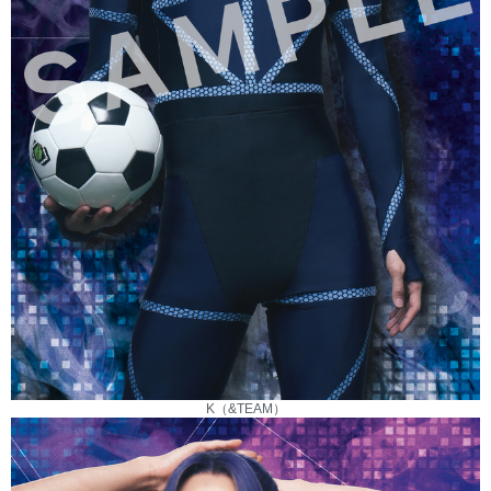
K（&TEAM）