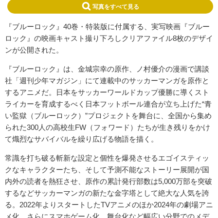
写真をすべて見る
『ブルーロック』40巻・特装版に付属する、実写映画『ブルー
ロック』の映画キャスト撮り下ろしクリアファイル8枚のデザイ
ンが公開された。
『ブルーロック』は、金城宗幸の原作、ノ村優介の漫画で講談
社「週刊少年マガジン」にて連載中のサッカーマンガを原作と
するアニメだ。日本をサッカーワールドカップ優勝に導くスト
ライカーを育成するべく日本フットボール連合が立ち上げた“青
い監獄（ブルーロック）”プロジェクトを舞台に、全国から集め
られた300人の高校生FW（フォワード）たちが生き残りをかけ
て熾烈なサバイバルを繰り広げる物語を描く。
常識を打ち破る斬新な設定と個性を爆発させるエゴイスティッ
クなキャラクターたち、そして予測不能なストーリー展開が国
内外の読者を熱狂させ、原作の累計発行部数は5,000万部を突破
するなどサッカーマンガの新たな金字塔として絶大な人気を誇
る。2022年よりスタートしたTVアニメのほか2024年の劇場アニ
メ化、さらにスマホゲーム化、舞台化など幅広い分野でのメデ