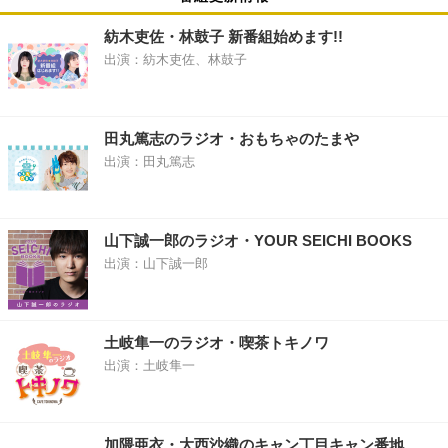
紡木吏佐・林鼓子 新番組始めます!!
出演：紡木吏佐、林鼓子
田丸篤志のラジオ・おもちゃのたまや
出演：田丸篤志
山下誠一郎のラジオ・YOUR SEICHI BOOKS
出演：山下誠一郎
土岐隼一のラジオ・喫茶トキノワ
出演：土岐隼一
加隈亜衣・大西沙織のキャン丁目キャン番地