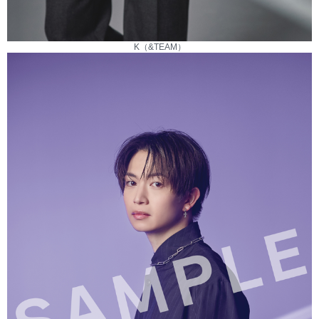
K（&TEAM）