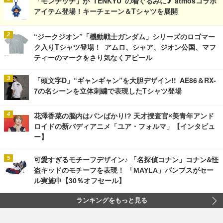
「モンチッチ」が“TENKYU”の着ぐるみに♪ atmosコラボ
アイテム登場！キーチェーン＆Tシャツを展開
“ジークジオン”「機動戦士ガンダム」シリーズのロゴマー
ク入りTシャツ登場！ アムロ、シャア、ジオン公国、マフ
ティーのマークをさり気なくアピール
「頭文字D」“ギャンギャン”を大胆デザイン!! AE86＆RX-
7の名シーンを立体刺繍で表現したTシャツ登場
花澤香菜の脳内はパンばかり!? 天才捜査官×美青年アンド
ロイドの新バディアニメ「ユア・フォルマ」【インタビュ
ー】
可愛すぎるモチーフデザイン♪ 「名探偵コナン」コナン&怪
盗キッドのモチーフを表現！ 「MAYLA」パンプスがセー
ル実施中【30％オフセール】
ランキングをもっと見る