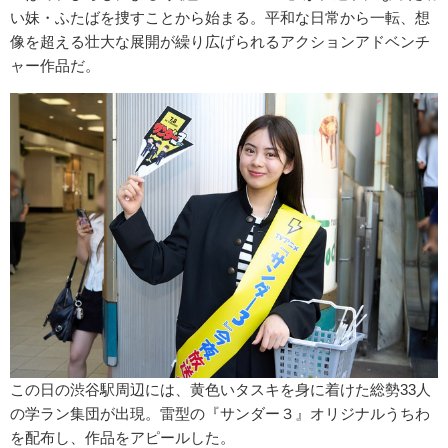
い妹・ふたばを捜すことから始まる。平和な日常から一転、想
像を超える壮大な展開が繰り広げられるアクションアドベンチ
ャー作品だ。
この日の渋谷駅周辺には、黄色いタスキを身に着けた総勢33人
の学ラン集団が出現。雷型の『サンダー３』オリジナルうちわ
を配布し、作品をアピールした。