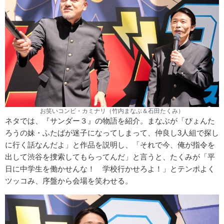
お笑いコンビ・カミナリ（竹内まなぶ＆石田たくみ）
ネタでは、『サンダー３』の物語を紹介。まなぶが「ぴょんた
ろうの妹・ふたばが迷子になってしまって、仲良し3人組で探し
に行く話なんだよ」と作品を説明し、「それで今、俺が指令を
出して渋谷を捜索してもらってんだ」と言うと、たくみが「平
日に中学生を働かせんな！ 学校行かせろよ！」とテンポよく
ツッコみ、序盤から会場を笑わせる。