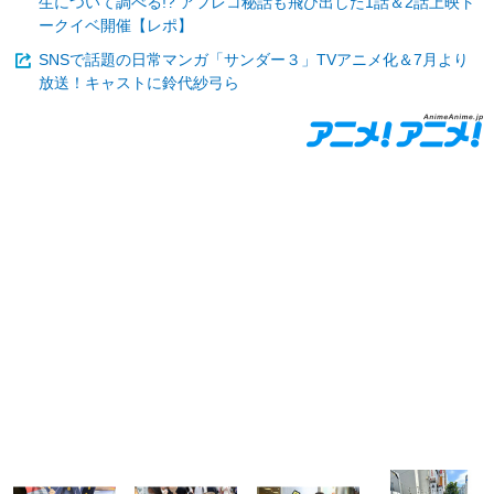
生について調べる!? アフレコ秘話も飛び出した1話＆2話上映ト
ークイベ開催【レポ】
SNSで話題の日常マンガ「サンダー３」TVアニメ化＆7月より
放送！キャストに鈴代紗弓ら