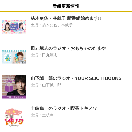
番組更新情報
紡木吏佐・林鼓子 新番組始めます!!
出演：紡木吏佐、林鼓子
田丸篤志のラジオ・おもちゃのたまや
出演：田丸篤志
山下誠一郎のラジオ・YOUR SEICHI BOOKS
出演：山下誠一郎
土岐隼一のラジオ・喫茶トキノワ
出演：土岐隼一