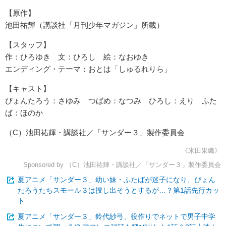
【原作】
池田祐輝（講談社「月刊少年マガジン」所載）
【スタッフ】
作：ひろゆき 文：ひろし 絵：なおゆき
エンディング・テーマ：おとは「しゅるれりら」
【キャスト】
ぴょんたろう：さゆみ つばめ：なつみ ひろし：えり ふた
ば：ほのか
（C）池田祐輝・講談社／「サンダー３」製作委員会
《米田果織》
Sponsored by （C）池田祐輝・講談社／「サンダー３」製作委員会
夏アニメ「サンダー３」幼い妹・ふたばが迷子になり、ぴょん
たろうたちスモール３は捜し出そうとするが…？第1話先行カッ
ト
夏アニメ「サンダー３」鈴代紗弓、役作りでネットで男子中学