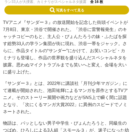
ラン33人が大捜索、カミナリがスペシャルネタ披露
全 16 枚
写真をすべて見る
TVアニメ『サンダー３』の放送開始を記念した街頭イベントが
7月8日、東京・渋谷で開催された。「渋谷に雷警報発生」のキ
ャッチコピーのもと、主人公・ぴょんたろうの妹・ふたばを探
す総勢33人の学ラン集団が街に現れ、渋谷一帯をジャック。さ
らに、作品タイトルの“サンダー”にかけて、お笑いコンビ・カ
ミナリも登場し、作品の世界観を盛り込んだスペシャルネタを
披露。思わぬマイクトラブルまでも笑いへと変え、会場を大い
に盛り上げた。
『サンダー３』とは、2022年に講談社「月刊少年マガジン」に
て連載が開始された、池田祐輝によるマンガを原作とするTVア
ニメ。そのストーリー展開や画力などがSNS上で瞬く間に話題
となり、「次にくるマンガ大賞2022」に異例のスピードでノミ
ネートされた。
物語は、パッとしない男子中学生・ぴょんたろうと、同級生の
つばめ、ひろしによる3人組「スモール３」が、迷子になった幼