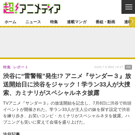
CL
ホーム
ニュース
特集
連載マンガ
番組・動画
連載
ニュース
ニュース一覧
アニメ
特集
ゲーム・アプリ
マンガ
特集一覧
カバー
連載マンガ
2026.7.8 Wed 19:37
特集
レポート
PR
映画
音楽
インタビュー
レポート
連載マンガ一覧
連載一覧
番組・動画
渋谷に“雷警報”発生!? アニメ『サンダー３』放
グッズ
イベント
送開始日に渋谷をジャック！学ラン33人が大捜
ラキりす
番組・動画一覧
ラジオ
連載・ブログ
索、カミナリがスペシャルネタ披露
声優
コスプレ
動画
連載・ブログ一覧
コラム
TVアニメ『サンダー３』の放送開始を記念し、7月8日に渋谷で街頭
舞台
新帝スタ
イベントが開催された。学ラン33人が主人公の妹を探す設定で渋谷
編集部ブログ・お知らせ
を練り歩き、お笑いコンビ・カミナリがスペシャルネタを披露。ハ
プニングも笑いに変えて会場を盛り上げた。
注目記事