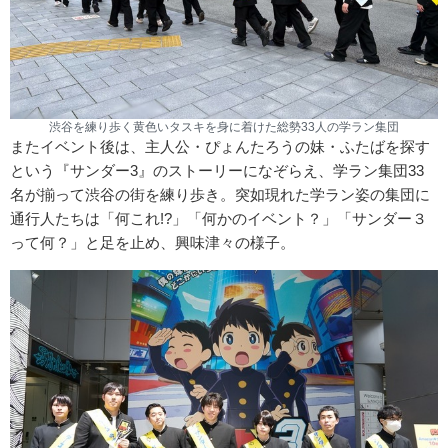
渋谷を練り歩く黄色いタスキを身に着けた総勢33人の学ラン集団
またイベント後は、主人公・ぴょんたろうの妹・ふたばを探す
という『サンダー3』のストーリーになぞらえ、学ラン集団33
名が揃って渋谷の街を練り歩き。突如現れた学ラン姿の集団に
通行人たちは「何これ!?」「何かのイベント？」「サンダー３
って何？」と足を止め、興味津々の様子。