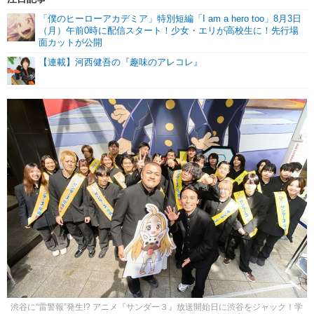
「僕のヒーローアカデミア」特別短編「I am a hero too」8月3日
（月）午前0時に配信スタート！少女・エリが高校生に！先行場
面カットが公開
【連載】河西健吾の『趣味のアレコレ』
渋谷に“雷警報”発生!? アニメ『サンダー３』放送開始日に渋谷をジャック！学