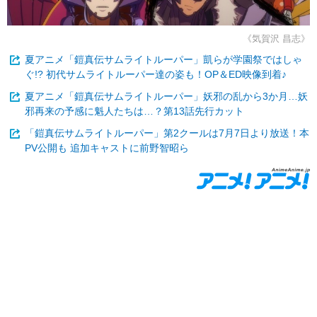
《気賀沢 昌志》
夏アニメ「鎧真伝サムライトルーパー」凱らが学園祭ではしゃ
ぐ!? 初代サムライトルーパー達の姿も！OP＆ED映像到着♪
夏アニメ「鎧真伝サムライトルーパー」妖邪の乱から3か月…妖
邪再来の予感に魁人たちは…？第13話先行カット
「鎧真伝サムライトルーパー」第2クールは7月7日より放送！本
PV公開も 追加キャストに前野智昭ら