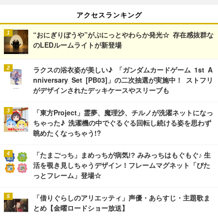
アクセスランキング
“おにぎりぼうや”がぷにっとやわらか発光☆ 存在感抜群な
のLEDルームライトが新登場
ラクスの浴衣姿が美しい♪ 「ガンダムカードゲーム 1st A
nniversary Set [PB03]」の二次抽選が実施中！ ストフリ
がデザインされたデッキケースやスリーブも
「東方Project」霊夢、魔理沙、チルノが洗濯ネットになっ
ちゃった♪ 洗濯機の中でぐるぐる回転し続ける姿を思わず
眺めたくなっちゃう!?
「たまごっち」まめっちが病気!? みみっちはもぐもぐ♪ 生
活を覗き見しちゃうデザイン！フレームマグネット「ぴた
っとフレーム」登場☆
「借りぐらしのアリエッティ」声優・あらすじ・主題歌ま
とめ【金曜ロードショー放送】