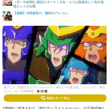
（月）午前0時に配信スタート！少女・エリが高校生に！先行場
面カットが公開
【連載】河西健吾の『趣味のアレコレ』
夏アニメ『鎧真伝サムライトルーパー』第2クール第13話「シンショウ」先行
カット（C）SUNRISE
全 10 枚
写真をすべて見る
1988年に放送された『鎧伝サムライトルーパー』の正統続編と