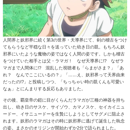
人間界と妖邪界に続く第3の世界・天導界にて、剣の稽古をつけ
てもらうなど平穏な日々を送っていた幼き日の凱。もちろん妖
邪界にいたような魔物の姿ではなく人間の姿です。しかも稽古
をつけていた相手とは父・ラマガ！ なぜ天導界に!? なぜラ
マガまで人間体に!? 混乱した視聴者も「らまがさま？」「あ
れ？ なんでここにいるの？」「……え、妖邪界って天界由来
だったの!?」と投稿しつつ、「ちっちゃい時の凱くんも可愛い
なぁ」とにんまりする反応もありました。
その後、覇皇帝の鎧に目がくらんだラマガが三種の神器を持ち
出し、幼き日のサスケ、サイゾウ、カマノスケ、セイカイニュ
ードー、イサニュードーを生贄にしようとしてサグメに阻止さ
れます。妖邪のラマガはその時に妖邪界に逃げて誕生した執念
の姿。まさかのオリジンが開始わずか2分で語られました。