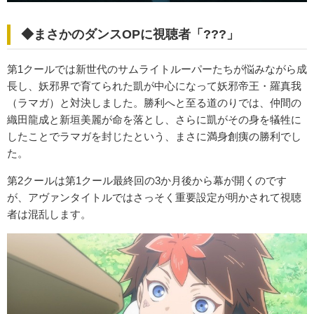
◆まさかのダンスOPに視聴者「???」
第1クールでは新世代のサムライトルーパーたちが悩みながら成
長し、妖邪界で育てられた凱が中心になって妖邪帝王・羅真我
（ラマガ）と対決しました。勝利へと至る道のりでは、仲間の
織田龍成と新垣美麗が命を落とし、さらに凱がその身を犠牲に
したことでラマガを封じたという、まさに満身創痍の勝利でし
た。
第2クールは第1クール最終回の3か月後から幕が開くのです
が、アヴァンタイトルではさっそく重要設定が明かされて視聴
者は混乱します。