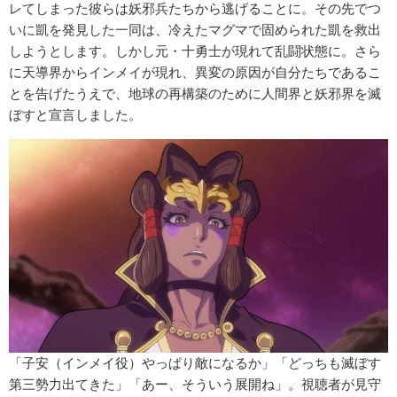
レてしまった彼らは妖邪兵たちから逃げることに。その先でつ
いに凱を発見した一同は、冷えたマグマで固められた凱を救出
しようとします。しかし元・十勇士が現れて乱闘状態に。さら
に天導界からインメイが現れ、異変の原因が自分たちであるこ
とを告げたうえで、地球の再構築のために人間界と妖邪界を滅
ぼすと宣言しました。
「子安（インメイ役）やっぱり敵になるか」「どっちも滅ぼす
第三勢力出てきた」「あー、そういう展開ね」。視聴者が見守