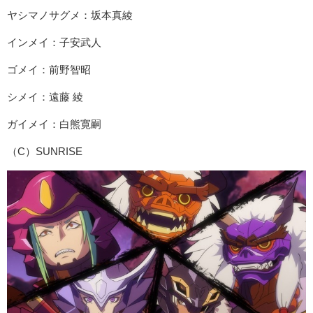
ヤシマノサグメ：坂本真綾
インメイ：子安武人
ゴメイ：前野智昭
シメイ：遠藤 綾
ガイメイ：白熊寛嗣
（C）SUNRISE