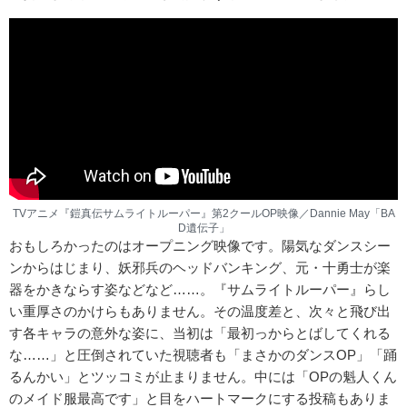
TVアニメ『鎧真伝サムライトルーパー』第2クールOP映像／Dannie May「BA
D遺伝子」
おもしろかったのはオープニング映像です。陽気なダンスシー
ンからはじまり、妖邪兵のヘッドバンキング、元・十勇士が楽
器をかきならす姿などなど……。『サムライトルーパー』らし
い重厚さのかけらもありません。その温度差と、次々と飛び出
す各キャラの意外な姿に、当初は「最初っからとばしてくれる
な……」と圧倒されていた視聴者も「まさかのダンスOP」「踊
るんかい」とツッコミが止まりません。中には「OPの魁人くん
のメイド服最高です」と目をハートマークにする投稿もありま