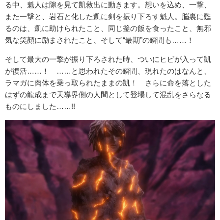
る中、魁人は隙を見て凱救出に動きます。想いを込め、一撃、
また一撃と、岩石と化した凱に剣を振り下ろす魁人。脳裏に甦
るのは、凱に助けられたこと、同じ釜の飯を食ったこと、無邪
気な笑顔に励まされたこと、そして“最期”の瞬間も……！
そして最大の一撃が振り下ろされた時、ついにヒビが入って凱
が復活……！ ……と思われたその瞬間、現れたのはなんと、
ラマガに肉体を乗っ取られたままの凱！ さらに命を落とした
はずの龍成まで天導界側の人間として登場して混乱をさらなる
ものにしました……!!