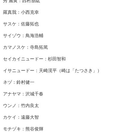
秀 麗黄：西村朋紘
羅真我：小西克幸
サスケ：佐藤拓也
サイゾウ：鳥海浩輔
カマノスケ：寺島拓篤
セイカイニュードー：杉田智和
イサニュードー：天崎滉平（崎は「たつさき」）
ネヅ：鈴村健一
アナヤマ：沢城千春
ウンノ：竹内良太
カケイ：遠藤大智
モチヅキ：熊谷俊輝