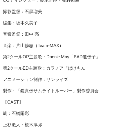
CGディレクター：鈴木雅臣・板村拓海
撮影監督：石黒瑠美
編集：坂本久美子
音響監督：田中 亮
音楽：片山修志（Team-MAX）
第2クールOP主題歌：Dannie May「BAD遺伝子」
第2クールED主題歌：カラノア「ばけもん」
アニメーション制作：サンライズ
製作：「鎧真伝サムライトルーパー」製作委員会
【CAST】
凱：石橋陽彩
上杉魁人：榎木淳弥