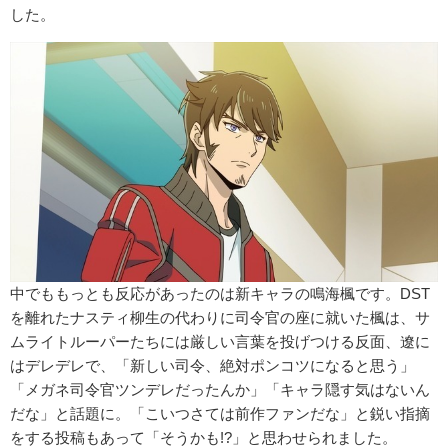
した。
中でももっとも反応があったのは新キャラの鳴海楓です。DST
を離れたナスティ柳生の代わりに司令官の座に就いた楓は、サ
ムライトルーパーたちには厳しい言葉を投げつける反面、遼に
はデレデレで、「新しい司令、絶対ポンコツになると思う」
「メガネ司令官ツンデレだったんか」「キャラ隠す気はないん
だな」と話題に。「こいつさては前作ファンだな」と鋭い指摘
をする投稿もあって「そうかも!?」と思わせられました。