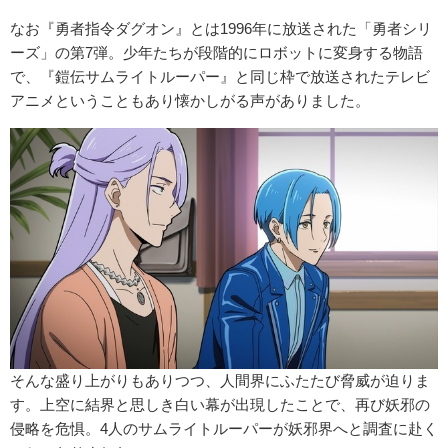
なお『勇者指令ダグオン』とは1996年に放送された「勇者シリ
ーズ」の第7弾。少年たちが段階的にロボットに変身する物語
で、『鎧伝サムライトルーパー』と同じ枠で放送されたテレビ
アニメということもあり懐かしがる声がありました。
そんな盛り上がりもありつつ、人間界にふたたび脅威が迫りま
す。上空に結界と思しき白い幕が出現したことで、再び妖邪の
侵略を危惧。4人のサムライトルーパーが妖邪界へと調査に赴く