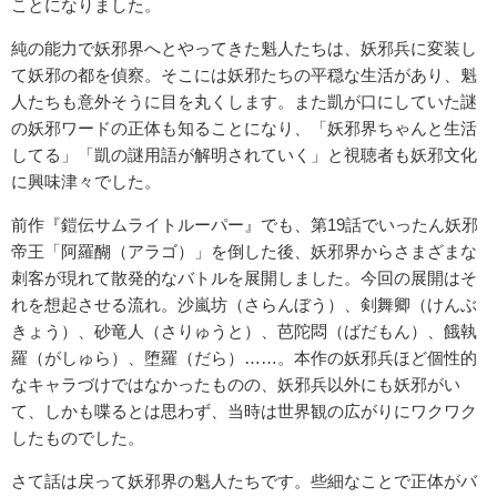
ことになりました。
純の能力で妖邪界へとやってきた魁人たちは、妖邪兵に変装し
て妖邪の都を偵察。そこには妖邪たちの平穏な生活があり、魁
人たちも意外そうに目を丸くします。また凱が口にしていた謎
の妖邪ワードの正体も知ることになり、「妖邪界ちゃんと生活
してる」「凱の謎用語が解明されていく」と視聴者も妖邪文化
に興味津々でした。
前作『鎧伝サムライトルーパー』でも、第19話でいったん妖邪
帝王「阿羅醐（アラゴ）」を倒した後、妖邪界からさまざまな
刺客が現れて散発的なバトルを展開しました。今回の展開はそ
れを想起させる流れ。沙嵐坊（さらんぼう）、剣舞卿（けんぶ
きょう）、砂竜人（さりゅうと）、芭陀悶（ばだもん）、餓執
羅（がしゅら）、堕羅（だら）……。本作の妖邪兵ほど個性的
なキャラづけではなかったものの、妖邪兵以外にも妖邪がい
て、しかも喋るとは思わず、当時は世界観の広がりにワクワク
したものでした。
さて話は戻って妖邪界の魁人たちです。些細なことで正体がバ