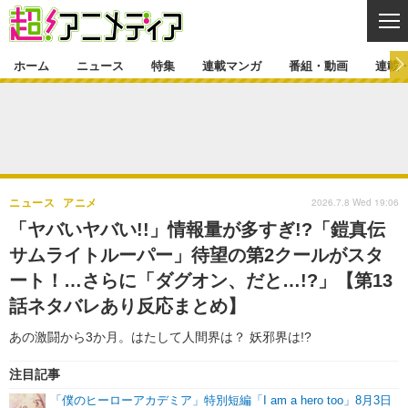
CL
ホーム
ニュース
特集
連載マンガ
番組・動画
連載
ニュース
ニュース一覧
アニメ
特集
ゲーム・アプリ
マンガ
特集一覧
カバー
連載マンガ
2026.7.8 Wed 19:06
ニュース
アニメ
映画
音楽
インタビュー
レポート
連載マンガ一覧
連載一覧
番組・動画
「ヤバいヤバい!!」情報量が多すぎ!?「鎧真伝
グッズ
イベント
サムライトルーパー」待望の第2クールがスタ
ラキりす
番組・動画一覧
ラジオ
連載・ブログ
ート！…さらに「ダグオン、だと…!?」【第13
声優
コスプレ
動画
連載・ブログ一覧
コラム
話ネタバレあり反応まとめ】
舞台
新帝スタ
編集部ブログ・お知らせ
あの激闘から3か月。はたして人間界は？ 妖邪界は!?
注目記事
「僕のヒーローアカデミア」特別短編「I am a hero too」8月3日