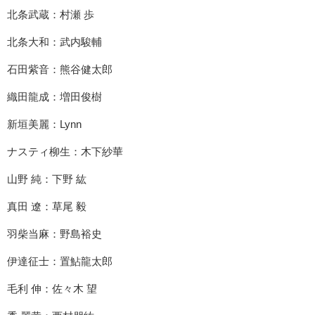
北条武蔵：村瀬 歩
北条大和：武内駿輔
石田紫音：熊谷健太郎
織田龍成：増田俊樹
新垣美麗：Lynn
ナスティ柳生：木下紗華
山野 純：下野 紘
真田 遼：草尾 毅
羽柴当麻：野島裕史
伊達征士：置鮎龍太郎
毛利 伸：佐々木 望