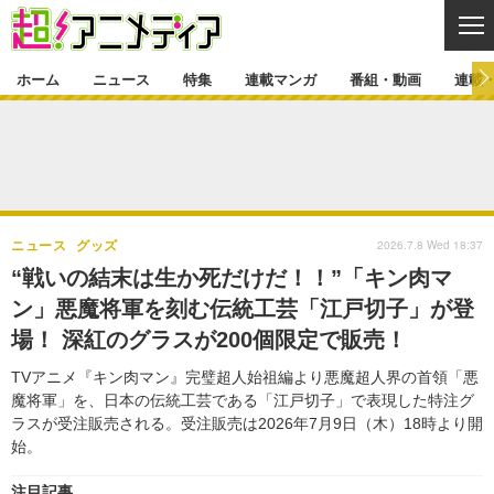
CL
ホーム
ニュース
特集
連載マンガ
番組・動画
連載
ニュース
ニュース一覧
アニメ
特集
ゲーム・アプリ
マンガ
特集一覧
カバー
連載マンガ
2026.7.8 Wed 18:37
ニュース
グッズ
映画
音楽
インタビュー
レポート
連載マンガ一覧
連載一覧
番組・動画
“戦いの結末は生か死だけだ！！”「キン肉マ
グッズ
イベント
ン」悪魔将軍を刻む伝統工芸「江戸切子」が登
ラキりす
番組・動画一覧
ラジオ
連載・ブログ
場！ 深紅のグラスが200個限定で販売！
声優
コスプレ
動画
連載・ブログ一覧
コラム
TVアニメ『キン肉マン』完璧超人始祖編より悪魔超人界の首領「悪
舞台
新帝スタ
魔将軍」を、日本の伝統工芸である「江戸切子」で表現した特注グ
編集部ブログ・お知らせ
ラスが受注販売される。受注販売は2026年7月9日（木）18時より開
始。
注目記事