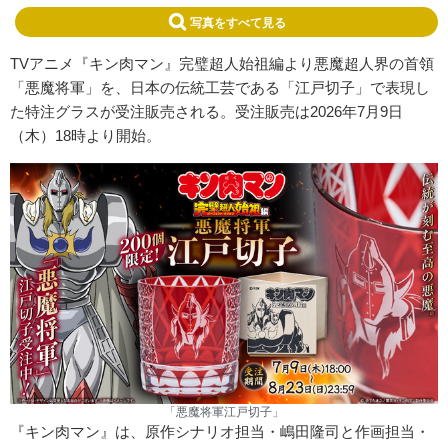
写真をすべて見る
TVアニメ『キン肉マン』完璧超人始祖編より悪魔超人界の首領
「悪魔将軍」を、日本の伝統工芸である「江戸切子」で表現し
た特注グラスが受注販売される。受注販売は2026年7月9日
（木）18時より開始。
「悪魔将軍江戸切子」
『キン肉マン』は、原作シナリオ担当・嶋田隆司と作画担当・