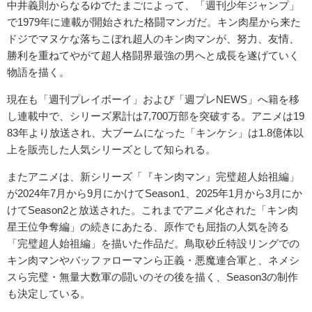
中井義則からなるゆでたまごによって、「週刊少年ジャンプ」
で1979年に連載が開始された格闘マンガだ。キン肉星から来た
ドジでマヌケな落ちこぼれ超人のキン肉マンが、努力、友情、
勝利を重ねてやがて超人格闘界最強の男へと成長を遂げていく
物語を描く。
現在も「週刊プレイボーイ」および「週プレNEWS」へ籍を移
し連載中で、シリーズ累計は7,700万部を突破する。アニメは19
83年より放送され、大ブームになった「キンケシ」は1.8億体以
上を販売した人気シリーズとして知られる。
またアニメは、新シリーズ「『キン肉マン』完璧超人始祖編」
が2024年7月から9月にかけてSeason1、2025年1月から3月にか
けてSeason2と放送された。これまでアニメ化された「キン肉
星王位争奪編」の続きにあたる、原作でも屈指の人気を誇る
「完璧超人始祖編」を描いた作品だ。鳥取砂丘特設リングでの
キン肉マンやバッファローマンら正義・悪魔連合軍と、ネメシ
スら完璧・無量大数軍の闘いのその後を描く、Season3の制作
も決定している。