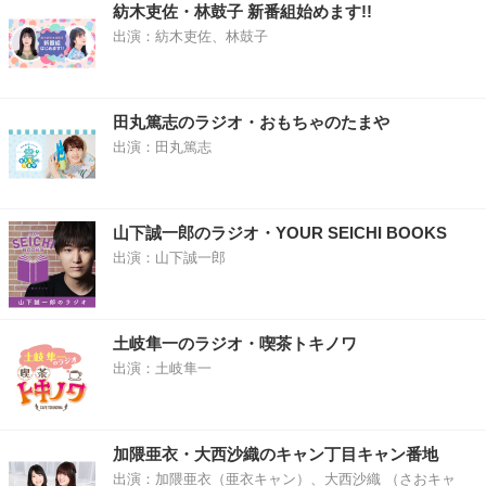
紡木吏佐・林鼓子 新番組始めます!!
出演：紡木吏佐、林鼓子
田丸篤志のラジオ・おもちゃのたまや
出演：田丸篤志
山下誠一郎のラジオ・YOUR SEICHI BOOKS
出演：山下誠一郎
土岐隼一のラジオ・喫茶トキノワ
出演：土岐隼一
加隈亜衣・大西沙織のキャン丁目キャン番地
出演：加隈亜衣（亜衣キャン）、大西沙織 （さおキャ