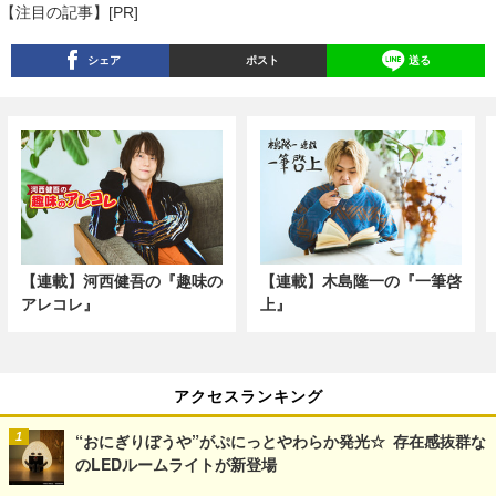
【注目の記事】[PR]
シェア
ポスト
送る
【連載】河西健吾の『趣味の
【連載】木島隆一の『一筆啓
アレコレ』
上』
アクセスランキング
“おにぎりぼうや”がぷにっとやわらか発光☆ 存在感抜群な
のLEDルームライトが新登場