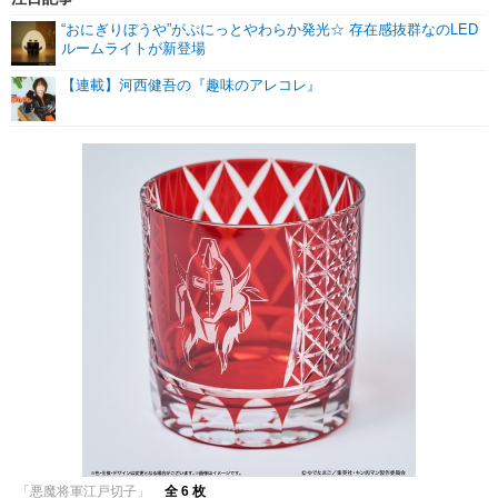
“おにぎりぼうや”がぷにっとやわらか発光☆ 存在感抜群なのLED
ルームライトが新登場
【連載】河西健吾の『趣味のアレコレ』
「悪魔将軍江戸切子」
全 6 枚