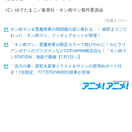
（C）ゆでたまご／集英社・キン肉マン製作委員会
《佐藤えりか》
キン肉マン＆悪魔将軍の死闘後の姿に痺れる…！ 細部までこだ
わった「キン肉マン」フィギュアセットが登場！
「キン肉マン」悪魔将軍が限定カラーで煌びやかに！カピラリ
アンボディのプリズマンなどCCPJAPAN限定品も！「キン肉マ
ンSTATION」池袋で開催【7月7日～】
「北斗の拳」原哲夫直筆イラスト＆サインの窓埋めボード付
き！7台限定、777万円の特別仕様車が登場