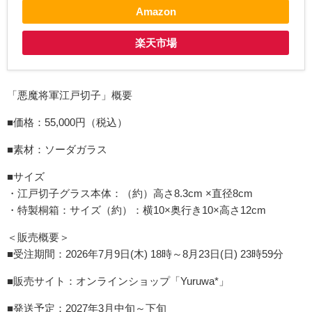
Amazon
楽天市場
「悪魔将軍江戸切子」概要
■価格：55,000円（税込）
■素材：ソーダガラス
■サイズ
・江戸切子グラス本体：（約）高さ8.3cm ×直径8cm
・特製桐箱：サイズ（約）：横10×奥行き10×高さ12cm
＜販売概要＞
■受注期間：2026年7月9日(木) 18時～8月23日(日) 23時59分
■販売サイト：オンラインショップ「Yuruwa*」
■発送予定：2027年3月中旬～下旬