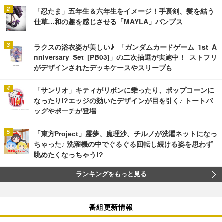
「忍たま」五年生＆六年生をイメージ！手裏剣、髪を結う
仕草…和の趣を感じさせる「MAYLA」パンプス
ラクスの浴衣姿が美しい♪ 「ガンダムカードゲーム 1st A
nniversary Set [PB03]」の二次抽選が実施中！ ストフリ
がデザインされたデッキケースやスリーブも
「サンリオ」キティがリボンに乗ったり、ポップコーンに
なったり!?エッジの効いたデザインが目を引く♪ トートバ
ッグやポーチが登場
「東方Project」霊夢、魔理沙、チルノが洗濯ネットになっ
ちゃった♪ 洗濯機の中でぐるぐる回転し続ける姿を思わず
眺めたくなっちゃう!?
ランキングをもっと見る
番組更新情報