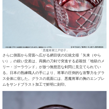
「悪魔将軍江戸切子」
さらに側面から背面へ広がる網目状の伝統文様「矢来（やら
い）」の鋭い交差は、両腕の刀剣で突進する必殺技「地獄のメ
リー・ゴーラウンド」が放つ無慈悲な剣閃に見立てられてい
る。日本の熟練職人の手により、将軍の圧倒的な攻撃力をグラ
ス全体に宿した。グラスの底面には、悪魔将軍の胸のエンブレ
ムをサンドブラスト加工で鮮明に刻印。