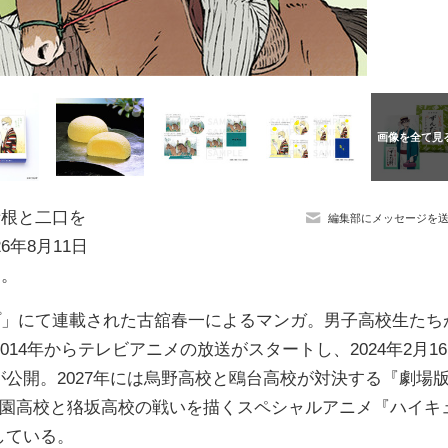
青根と二口を
編集部にメッセージを
年8月11日
る。
プ」にて連載された古舘春一によるマンガ。男子高校生たち
14年からテレビアニメの放送がスタートし、2024年2月16
が公開。2027年には烏野高校と鴎台高校が対決する『劇場
谷学園高校と狢坂高校の戦いを描くスペシャルアニメ『ハイキ
している。