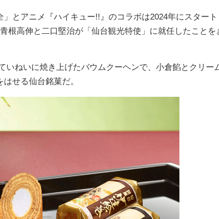
とアニメ『ハイキュー!!』のコラボは2024年にスタート
の青根高伸と二口堅治が「仙台観光特使」に就任したことを
。
層ていねいに焼き上げたバウムクーヘンで、小倉餡とクリー
をはせる仙台銘菓だ。