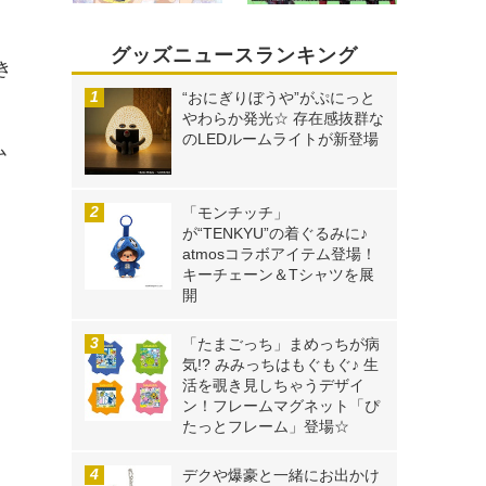
グッズニュースランキング
き
“おにぎりぼうや”がぷにっと
やわらか発光☆ 存在感抜群な
のLEDルームライトが新登場
ム
「モンチッチ」
が“TENKYU”の着ぐるみに♪
atmosコラボアイテム登場！
キーチェーン＆Tシャツを展
開
「たまごっち」まめっちが病
気!? みみっちはもぐもぐ♪ 生
活を覗き見しちゃうデザイ
ン！フレームマグネット「ぴ
たっとフレーム」登場☆
デクや爆豪と一緒にお出かけ