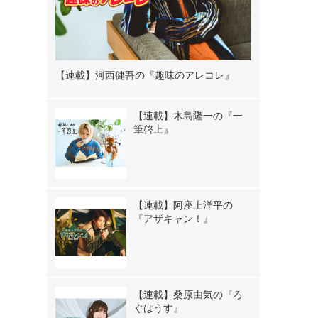
【連載】河西健吾の『趣味のアレコレ』
【連載】木島隆一の『一
筆啓上』
【連載】阿座上洋平の
『アザキャン！』
【連載】桑原由気の『ろ
ぐはうす』