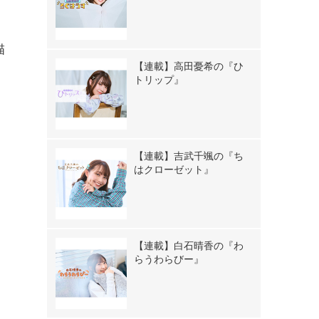
描
【連載】高田憂希の『ひ
トリップ』
【連載】吉武千颯の『ち
はクローゼット』
【連載】白石晴香の『わ
らうわらびー』