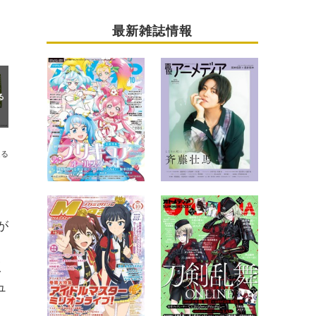
最新雑誌情報
送る
が
版
ュ