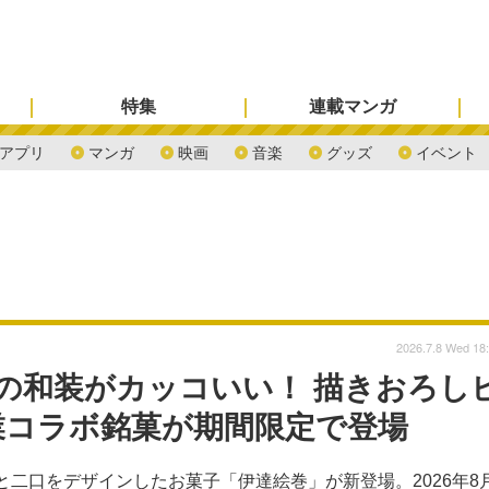
特集
連載マンガ
アプリ
マンガ
映画
音楽
グッズ
イベント
2026.7.8 Wed 18
口の和装がカッコいい！ 描きおろし
業コラボ銘菓が期間限定で登場
と二口をデザインしたお菓子「伊達絵巻」が新登場。2026年8