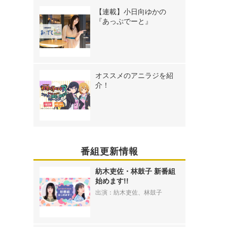
【連載】小日向ゆかの
『あっぷでーと』
オススメのアニラジを紹
介！
番組更新情報
紡木吏佐・林鼓子 新番組
、
始めます!!
出演：紡木吏佐、林鼓子