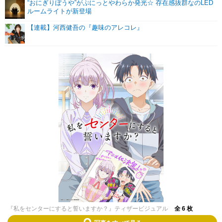
“おにぎりぼうや”がぷにっとやわらか発光☆ 存在感抜群なのLED
ルームライトが新登場
【連載】河西健吾の『趣味のアレコレ』
『私をセンターにすると誓いますか？』ティザービジュアル
全 6 枚