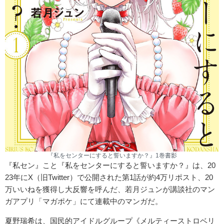
『私をセンターにすると誓いますか？』1巻書影
『私セン』こと『私をセンターにすると誓いますか？』は、20
23年にX（旧Twitter）で公開された第1話が約4万リポスト、20
万いいねを獲得し大反響を呼んだ、若月ジュンが講談社のマン
ガアプリ「マガポケ」にて連載中のマンガだ。
夏野瑞希は、国民的アイドルグループ《メルティーストロベリ