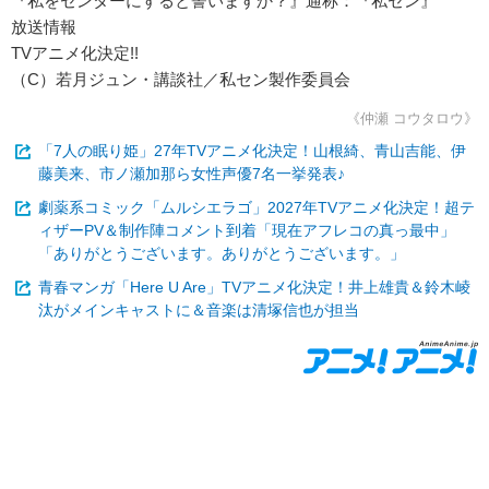
『私をセンターにすると誓いますか？』通称：『私セン』
放送情報
TVアニメ化決定!!
（C）若月ジュン・講談社／私セン製作委員会
《仲瀬 コウタロウ》
「7人の眠り姫」27年TVアニメ化決定！山根綺、青山吉能、伊
藤美来、市ノ瀬加那ら女性声優7名一挙発表♪
劇薬系コミック「ムルシエラゴ」2027年TVアニメ化決定！超テ
ィザーPV＆制作陣コメント到着「現在アフレコの真っ最中」
「ありがとうございます。ありがとうございます。」
青春マンガ「Here U Are」TVアニメ化決定！井上雄貴＆鈴木崚
汰がメインキャストに＆音楽は清塚信也が担当