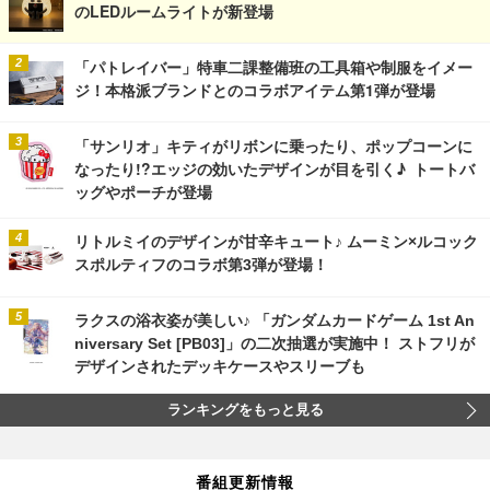
のLEDルームライトが新登場
「パトレイバー」特車二課整備班の工具箱や制服をイメー
ジ！本格派ブランドとのコラボアイテム第1弾が登場
「サンリオ」キティがリボンに乗ったり、ポップコーンに
なったり!?エッジの効いたデザインが目を引く♪ トートバ
ッグやポーチが登場
リトルミイのデザインが甘辛キュート♪ ムーミン×ルコック
スポルティフのコラボ第3弾が登場！
ラクスの浴衣姿が美しい♪ 「ガンダムカードゲーム 1st An
niversary Set [PB03]」の二次抽選が実施中！ ストフリが
デザインされたデッキケースやスリーブも
ランキングをもっと見る
番組更新情報