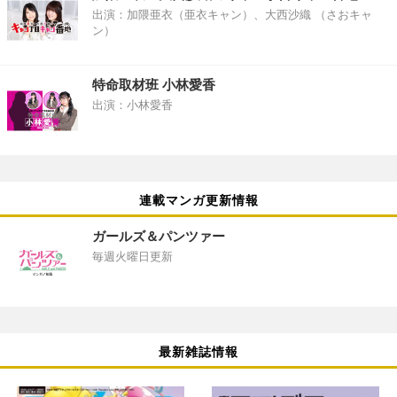
出演：加隈亜衣（亜衣キャン）、大西沙織 （さおキャ
ン）
特命取材班 小林愛香
出演：小林愛香
連載マンガ更新情報
ガールズ＆パンツァー
毎週火曜日更新
最新雑誌情報