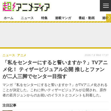
CL
ホーム
ニュース
特集
連載マンガ
番組・動画
連載
ニュース
ニュース一覧
アニメ
特集
ゲーム・アプリ
マンガ
特集一覧
カバー
連載マンガ
2026.7.8 Wed 17:37
ニュース
アニメ
映画
音楽
インタビュー
レポート
連載マンガ一覧
連載一覧
番組・動画
「私をセンターにすると誓いますか？」TVアニ
グッズ
イベント
メ化！ ティザービジュアル公開 推しとファン
ラキりす
番組・動画一覧
ラジオ
連載・ブログ
が二人三脚でセンター目指す
声優
コスプレ
動画
連載・ブログ一覧
コラム
マンガ『私をセンターにすると誓いますか？』がTVアニメ化される
舞台
新帝スタ
ことが決定した。これに伴いティザービジュアルが公開され、原作
編集部ブログ・お知らせ
者の若月ジュンからのお祝いのイラストとコメントも到着した。
注目記事