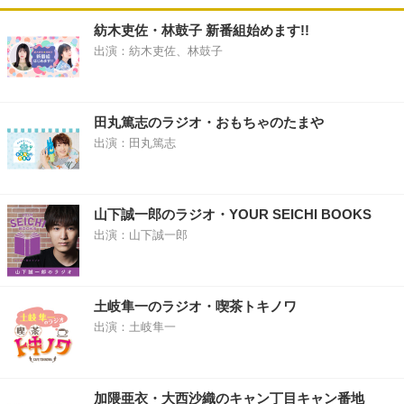
紡木吏佐・林鼓子 新番組始めます!!
出演：紡木吏佐、林鼓子
田丸篤志のラジオ・おもちゃのたまや
出演：田丸篤志
山下誠一郎のラジオ・YOUR SEICHI BOOKS
出演：山下誠一郎
土岐隼一のラジオ・喫茶トキノワ
出演：土岐隼一
加隈亜衣・大西沙織のキャン丁目キャン番地