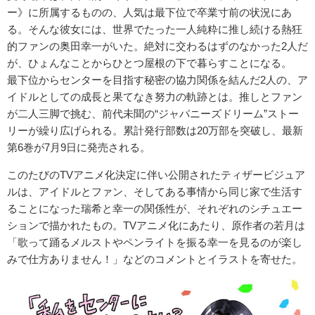
ー》に所属するものの、人気は最下位で卒業寸前の状況にあ
る。そんな彼女には、世界でたった一人純粋に推し続ける熱狂
的ファンの奥田幸一がいた。絶対に交わるはずのなかった2人だ
が、ひょんなことからひとつ屋根の下で暮らすことになる。
最下位からセンターを目指す秘密の協力関係を結んだ2人の、ア
イドルとしての成長と果てなき努力の軌跡とは。推しとファン
が二人三脚で挑む、前代未聞の“ジャパニーズドリーム”ストー
リーが繰り広げられる。累計発行部数は20万部を突破し、最新
第6巻が7月9日に発売される。
このたびのTVアニメ化決定に伴い公開されたティザービジュア
ルは、アイドルとファン、そしてある事情から同じ家で生活す
ることになった瑞希と幸一の関係性が、それぞれのシチュエー
ションで描かれたもの。TVアニメ化にあたり、原作者の若月は
「歌って踊るメルストやペンライトを振る幸一を見るのが楽し
みで仕方ありません！」などのコメントとイラストを寄せた。