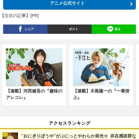
アニメ公式サイト
【注目の記事】[PR]
シェア
ポスト
送る
【連載】河西健吾の『趣味の
【連載】木島隆一の『一筆啓
アレコレ』
上』
アクセスランキング
“おにぎりぼうや”がぷにっとやわらか発光☆ 存在感抜群な