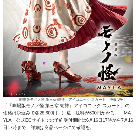
「『劇場版モノノ怪 第三章 蛇神』アイコニック スカート」神儀[WH]
「『劇場版モノノ怪 第三章 蛇神』アイコニック スカート」の
価格は税込みで各28,600円。別途、送料が600円かかる。「MA
YLA」公式ECサイトでの予約受付期間は6月16日17時から7月16
日17時まで。詳細は商品ページにて確認を。