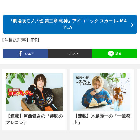
『劇場版モノノ怪 第三章 蛇神』アイコニック スカート- MA
YLA
【注目の記事】[PR]
シェア
ポスト
送る
【連載】河西健吾の『趣味の
【連載】木島隆一の『一筆啓
アレコレ』
上』