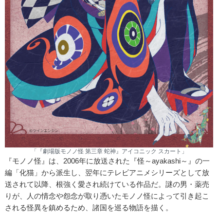
「『劇場版モノノ怪 第三章 蛇神』アイコニック スカート」
『モノノ怪』は、2006年に放送された『怪～ayakashi～』の一
編「化猫」から派生し、翌年にテレビアニメシリーズとして放
送されて以降、根強く愛され続けている作品だ。謎の男・薬売
りが、人の情念や怨念が取り憑いたモノノ怪によって引き起こ
される怪異を鎮めるため、諸国を巡る物語を描く。