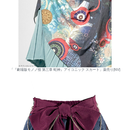
「『劇場版モノノ怪 第三章 蛇神』アイコニック スカート」薬売り[NV]