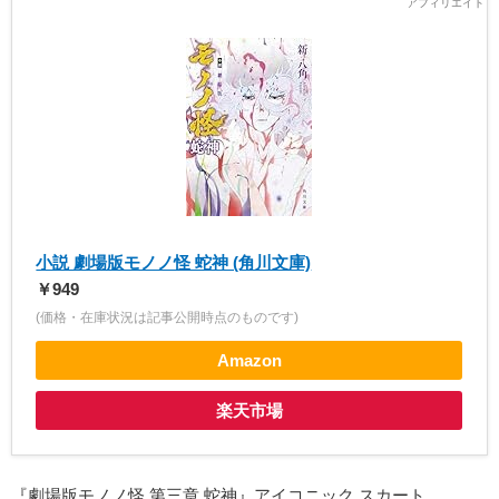
小説 劇場版モノノ怪 蛇神 (角川文庫)
￥949
(価格・在庫状況は記事公開時点のものです)
Amazon
楽天市場
『劇場版モノノ怪 第三章 蛇神』アイコニック スカート