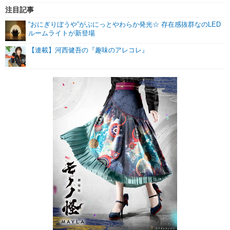
注目記事
“おにぎりぼうや”がぷにっとやわらか発光☆ 存在感抜群なのLED
ルームライトが新登場
【連載】河西健吾の『趣味のアレコレ』