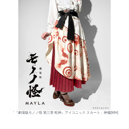
「『劇場版モノノ怪 第三章 蛇神』アイコニック スカート」神儀[WH]