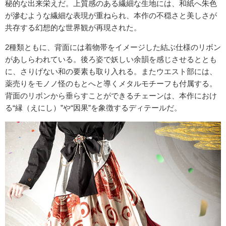
秘的な出来栄えだ。上質感のある繊細な生地には、和紙へ朱色
が滲むような繊細な表現が重ねられ、本作の不穏さと美しさが
共存する幻想的な世界観が再現された。
2種類ともに、背面には着物帯をイメージした結ぶ仕様のリボン
があしらわれている。後ろ姿で妖しい余韻を感じさせるととも
に、さりげない和の要素も取り入れる。またウエスト部には、
薬売りをモノノ怪のもとへと導くメタルモチーフも付属する。
背面のリボンから垂らすことができるチェーンは、本作におけ
る“縁（えにし）”や“因果”を象徴するディテールだ。