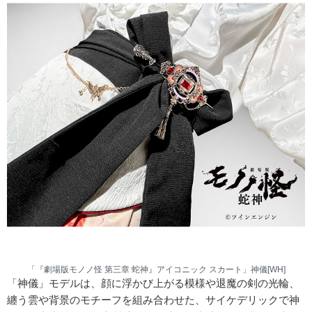
「『劇場版モノノ怪 第三章 蛇神』アイコニック スカート」神儀[WH]
「神儀」モデルは、顔に浮かび上がる模様や退魔の剣の光輪、
纏う雲や背景のモチーフを組み合わせた、サイケデリックで神