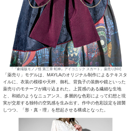
「『劇場版モノノ怪 第三章 蛇神』アイコニック スカート」薬売り[NV]
「薬売り」モデルは、MAYLAのオリジナル制作によるテキスタ
イルに、衣装の模様や天秤、御札、背負子の装飾や鏡といった
薬売りのモチーフが織り込まれた。上質感のある繊細な生地
と、和紙のようなニュアンス、多層的な色彩によって幻想と現
実が交差する独特の空気感を生み出す。作中の色彩設定を踏襲
しつつ、「形・真・理」を想起させる構成となった。