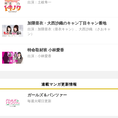
出演：土岐隼一
加隈亜衣・大西沙織のキャン丁目キャン番地
出演：加隈亜衣（亜衣キャン）、大西沙織 （さおキャ
ン）
特命取材班 小林愛香
出演：小林愛香
連載マンガ更新情報
ガールズ＆パンツァー
毎週火曜日更新