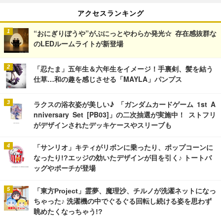
アクセスランキング
“おにぎりぼうや”がぷにっとやわらか発光☆ 存在感抜群な
のLEDルームライトが新登場
「忍たま」五年生＆六年生をイメージ！手裏剣、髪を結う
仕草…和の趣を感じさせる「MAYLA」パンプス
ラクスの浴衣姿が美しい♪ 「ガンダムカードゲーム 1st A
nniversary Set [PB03]」の二次抽選が実施中！ ストフリ
がデザインされたデッキケースやスリーブも
「サンリオ」キティがリボンに乗ったり、ポップコーンに
なったり!?エッジの効いたデザインが目を引く♪ トートバ
ッグやポーチが登場
「東方Project」霊夢、魔理沙、チルノが洗濯ネットになっ
ちゃった♪ 洗濯機の中でぐるぐる回転し続ける姿を思わず
眺めたくなっちゃう!?