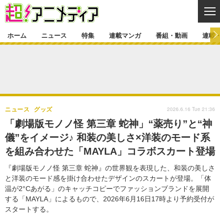
CL
ホーム
ニュース
特集
連載マンガ
番組・動画
連載
ニュース
ニュース一覧
アニメ
特集
ゲーム・アプリ
マンガ
特集一覧
カバー
連載マンガ
2026.6.16 Tue 21:36
ニュース
グッズ
映画
音楽
インタビュー
レポート
連載マンガ一覧
連載一覧
番組・動画
「劇場版モノノ怪 第三章 蛇神」“薬売り”と“神
グッズ
イベント
儀”をイメージ♪ 和装の美しさ×洋装のモード系
ラキりす
番組・動画一覧
ラジオ
連載・ブログ
を組み合わせた「MAYLA」コラボスカート登場
声優
コスプレ
動画
連載・ブログ一覧
コラム
『劇場版モノノ怪 第三章 蛇神』の世界観を表現した、和装の美しさ
舞台
新帝スタ
と洋装のモード感を掛け合わせたデザインのスカートが登場。「体
編集部ブログ・お知らせ
温が2°Cあがる」のキャッチコピーでファッションブランドを展開
する「MAYLA」によるもので、2026年6月16日17時より予約受付が
スタートする。