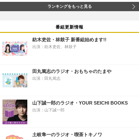
ランキングをもっと見る
番組更新情報
紡木吏佐・林鼓子 新番組始めます!!
出演：紡木吏佐、林鼓子
田丸篤志のラジオ・おもちゃのたまや
出演：田丸篤志
山下誠一郎のラジオ・YOUR SEICHI BOOKS
出演：山下誠一郎
土岐隼一のラジオ・喫茶トキノワ