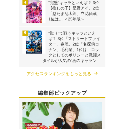
“完璧”キャラといえば？ 3位
【推しの子】星野アイ、2位
、
「忍たま乱太郎」立花仙蔵、
1位は… ＜25年版＞
“蹴り”で戦うキャラといえ
ば？ 3位「ストリートファイ
ター」春麗、2位「名探偵コ
ナン」毛利蘭、1位は…コッ
クとしてのポリシーと戦闘ス
タイルが人気の“あのキャラ”♪
アクセスランキングをもっと見る
編集部ピックアップ