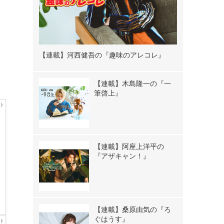
【連載】河西健吾の『趣味のアレコレ』
【連載】木島隆一の『一
筆啓上』
【連載】阿座上洋平の
『アザキャン！』
【連載】桑原由気の『ろ
ぐはうす』