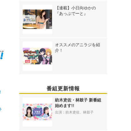
【連載】小日向ゆかの
『あっぷでーと』
》
オススメのアニラジを紹
介！
番組更新情報
！
紡木吏佐・林鼓子 新番組
始めます!!
ト
出演：紡木吏佐、林鼓子