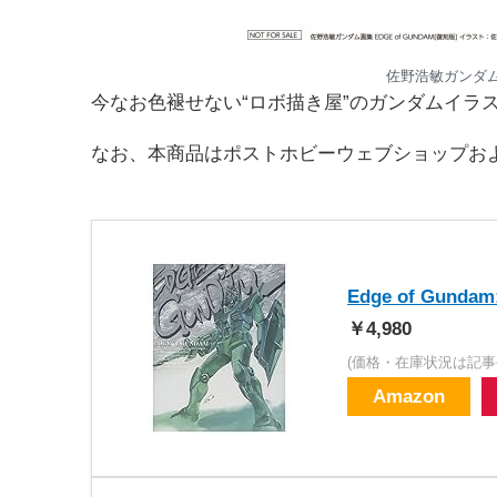
佐野浩敏ガンダム画集
今なお色褪せない“ロボ描き屋”のガンダムイラ
なお、本商品はポストホビーウェブショップお
Edge of Gun
￥4,980
(価格・在庫状況は記事
Amazon