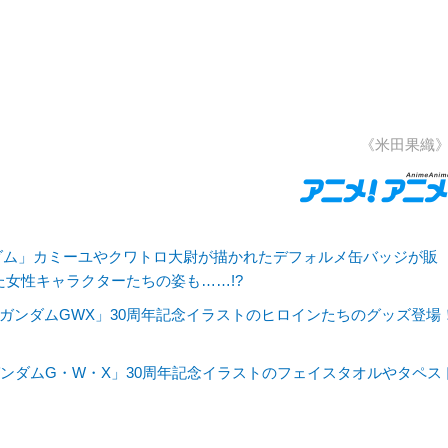
《米田果織
ンダム」カミーユやクワトロ大尉が描かれたデフォルメ缶バッジが販
た女性キャラクターたちの姿も……!?
ガンダムGWX」30周年記念イラストのヒロインたちのグッズ登場
ガンダムG・W・X」30周年記念イラストのフェイスタオルやタペス