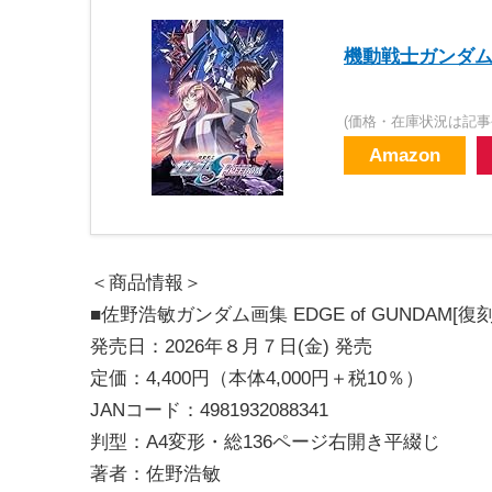
機動戦士ガンダムSE
(価格・在庫状況は記事
Amazon
＜商品情報＞
■佐野浩敏ガンダム画集 EDGE of GUNDAM[復刻
発売日：2026年８月７日(金) 発売
定価：4,400円（本体4,000円＋税10％）
JANコード：4981932088341
判型：A4変形・総136ページ右開き平綴じ
著者：佐野浩敏