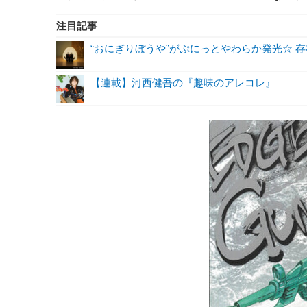
注目記事
“おにぎりぼうや”がぷにっとやわらか発光☆ 
【連載】河西健吾の『趣味のアレコレ』