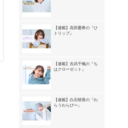
【連載】高田憂希の『ひ
トリップ』
【連載】吉武千颯の『ち
はクローゼット』
【連載】白石晴香の『わ
らうわらびー』