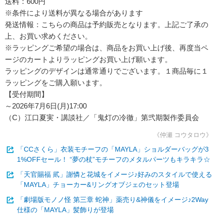
送料：600円
※条件により送料が異なる場合があります
発送情報：こちらの商品は予約販売となります。上記ご了承の
上、お買い求めください。
※ラッピングご希望の場合は、商品をお買い上げ後、再度当ペ
ージのカートよりラッピングお買い上げ願います。
ラッピングのデザインは通常通りでございます。１商品毎に１
ラッピングをご購入願います。
【受付期間】
～2026年7月6日(月)17:00
（C）江口夏実・講談社／「鬼灯の冷徹」第弐期製作委員会
《仲瀬 コウタロウ》
「CCさくら」衣装モチーフの「MAYLA」ショルダーバッグが3
1%OFFセール！ “夢の杖”モチーフのメタルパーツもキラキラ☆
「天官賜福 貮」謝憐と花城をイメージ♪好みのスタイルで使える
「MAYLA」チョーカー&リングオブジェのセット登場
「劇場版モノノ怪 第三章 蛇神」薬売り&神儀をイメージ♪2Way
仕様の「MAYLA」髪飾りが登場