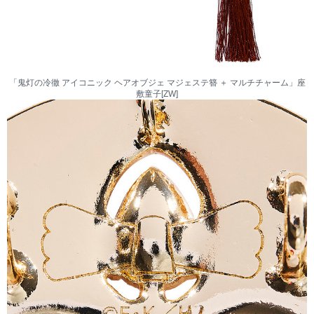
「鬼灯の冷徹 アイコニック ヘアオブジェ マジェステ簪 ＋ マルチチャーム」座
敷童子[ZW]