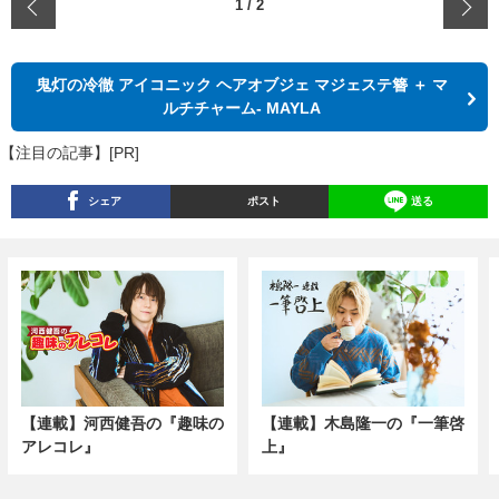
‹
1
/
2
鬼灯の冷徹 アイコニック ヘアオブジェ マジェステ簪 ＋ マ
ルチチャーム- MAYLA
【注目の記事】[PR]
シェア
ポスト
送る
【連載】河西健吾の『趣味の
【連載】木島隆一の『一筆啓
アレコレ』
上』