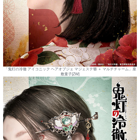
「鬼灯の冷徹 アイコニック ヘアオブジェ マジェステ簪 ＋ マルチチャーム」座
敷童子[ZW]