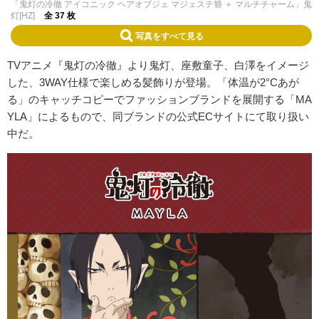
「鬼灯の冷徹 アイコニック ヘアオブジェ マジェステ簪 ＋ マルチチャーム」鬼
灯[HZ]
全 37 枚
写真をすべて見る
TVアニメ『鬼灯の冷徹』より鬼灯、座敷童子、白澤をイメージ
した、3WAY仕様で楽しめる髪飾りが登場。「体温が2°Cあが
る」のキャッチコピーでファッションブランドを展開する「MA
YLA」によるもので、同ブランドの公式ECサイトにて取り扱い
中だ。