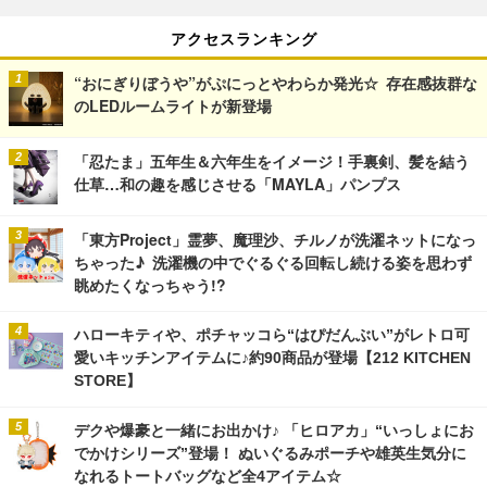
アクセスランキング
“おにぎりぼうや”がぷにっとやわらか発光☆ 存在感抜群な
のLEDルームライトが新登場
「忍たま」五年生＆六年生をイメージ！手裏剣、髪を結う
仕草…和の趣を感じさせる「MAYLA」パンプス
「東方Project」霊夢、魔理沙、チルノが洗濯ネットになっ
ちゃった♪ 洗濯機の中でぐるぐる回転し続ける姿を思わず
眺めたくなっちゃう!?
ハローキティや、ポチャッコら“はぴだんぶい”がレトロ可
愛いキッチンアイテムに♪約90商品が登場【212 KITCHEN
STORE】
デクや爆豪と一緒にお出かけ♪ 「ヒロアカ」“いっしょにお
でかけシリーズ”登場！ ぬいぐるみポーチや雄英生気分に
なれるトートバッグなど全4アイテム☆