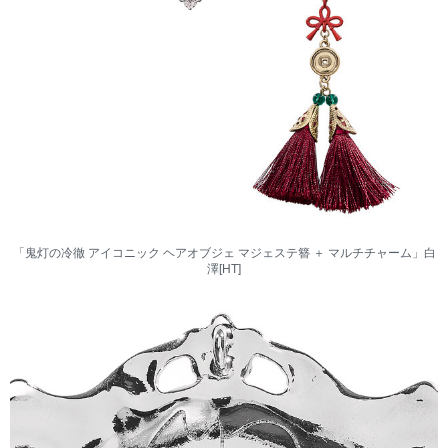
「鬼灯の冷徹 アイコニック ヘアオブジェ マジェステ簪 ＋ マルチチャーム」白
澤[HT]