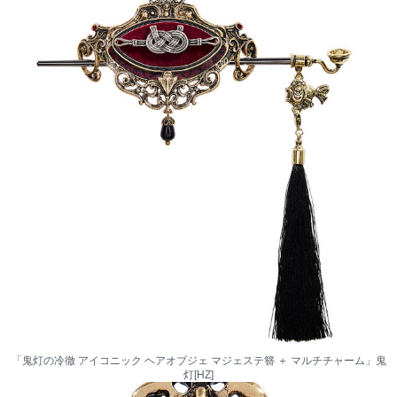
「鬼灯の冷徹 アイコニック ヘアオブジェ マジェステ簪 ＋ マルチチャーム」鬼
灯[HZ]