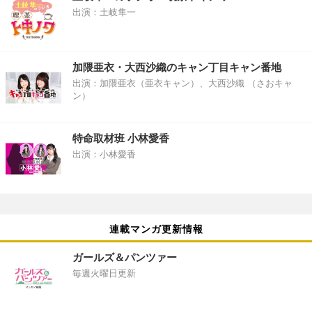
出演：土岐隼一
加隈亜衣・大西沙織のキャン丁目キャン番地
出演：加隈亜衣（亜衣キャン）、大西沙織 （さおキャ
ン）
特命取材班 小林愛香
出演：小林愛香
連載マンガ更新情報
ガールズ＆パンツァー
毎週火曜日更新