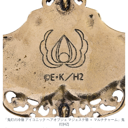
「鬼灯の冷徹 アイコニック ヘアオブジェ マジェステ簪 ＋ マルチチャーム」鬼
灯[HZ]