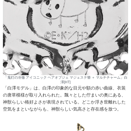
「鬼灯の冷徹 アイコニック ヘアオブジェ マジェステ簪 ＋ マルチチャーム」白
澤[HT]
「白澤モデル」は、白澤の印象的な目元や額の赤い曲線、衣装
の唐草模様が取り入れられた。飄々とした佇まいの奥にある、
神獣らしい格好よさが表現されている。どこか浮き世離れした
空気をまといながらも、神獣らしい気高さと存在感を放つ。