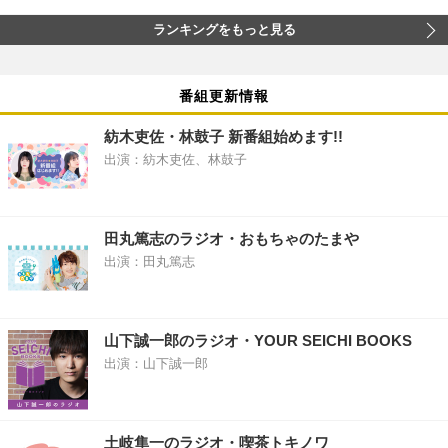
ランキングをもっと見る
番組更新情報
紡木吏佐・林鼓子 新番組始めます!!
出演：紡木吏佐、林鼓子
田丸篤志のラジオ・おもちゃのたまや
出演：田丸篤志
山下誠一郎のラジオ・YOUR SEICHI BOOKS
出演：山下誠一郎
土岐隼一のラジオ・喫茶トキノワ