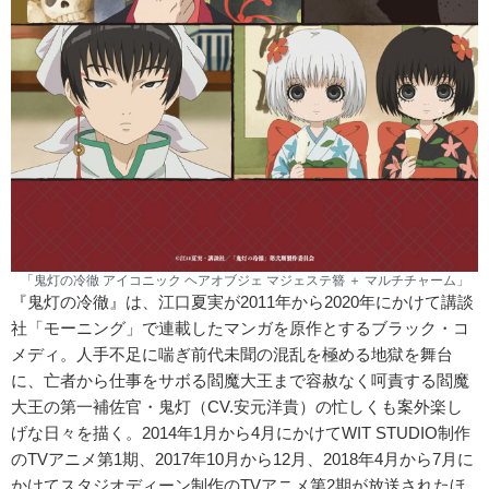
「鬼灯の冷徹 アイコニック ヘアオブジェ マジェステ簪 ＋ マルチチャーム」
『鬼灯の冷徹』は、江口夏実が2011年から2020年にかけて講談
社「モーニング」で連載したマンガを原作とするブラック・コ
メディ。人手不足に喘ぎ前代未聞の混乱を極める地獄を舞台
に、亡者から仕事をサボる閻魔大王まで容赦なく呵責する閻魔
大王の第一補佐官・鬼灯（CV.安元洋貴）の忙しくも案外楽し
げな日々を描く。2014年1月から4月にかけてWIT STUDIO制作
のTVアニメ第1期、2017年10月から12月、2018年4月から7月に
かけてスタジオディーン制作のTVアニメ第2期が放送されたほ