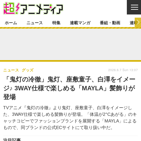
CL
ホーム
ニュース
特集
連載マンガ
番組・動画
連載
ニュース
ニュース一覧
アニメ
特集
ゲーム・アプリ
マンガ
特集一覧
カバー
連載マンガ
2026.6.7 Sun 13:07
ニュース
グッズ
映画
音楽
インタビュー
レポート
連載マンガ一覧
連載一覧
番組・動画
「鬼灯の冷徹」鬼灯、座敷童子、白澤をイメー
グッズ
イベント
ジ♪ 3WAY仕様で楽しめる「MAYLA」髪飾りが
ラキりす
番組・動画一覧
ラジオ
連載・ブログ
登場
声優
コスプレ
動画
連載・ブログ一覧
コラム
TVアニメ『鬼灯の冷徹』より鬼灯、座敷童子、白澤をイメージし
舞台
新帝スタ
た、3WAY仕様で楽しめる髪飾りが登場。「体温が2°Cあがる」のキ
編集部ブログ・お知らせ
ャッチコピーでファッションブランドを展開する「MAYLA」による
もので、同ブランドの公式ECサイトにて取り扱い中だ。
注目記事