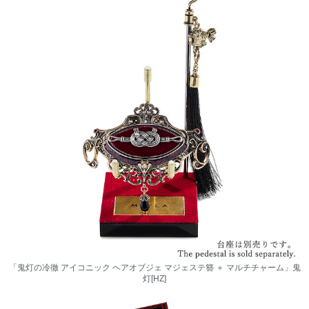
「鬼灯の冷徹 アイコニック ヘアオブジェ マジェステ簪 ＋ マルチチャーム」鬼
灯[HZ]