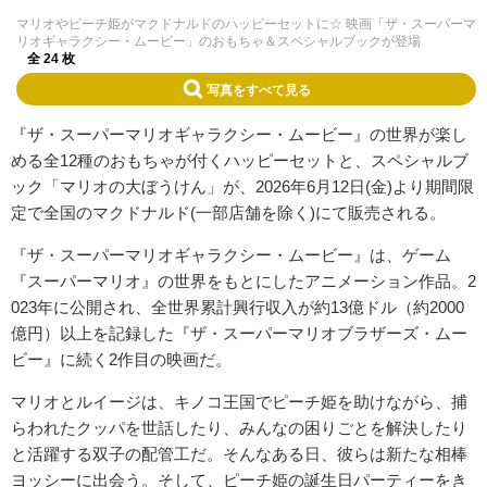
マリオやピーチ姫がマクドナルドのハッピーセットに☆ 映画「ザ・スーパーマ
リオギャラクシー・ムービー」のおもちゃ＆スペシャルブックが登場
全 24 枚
写真をすべて見る
『ザ・スーパーマリオギャラクシー・ムービー』の世界が楽し
める全12種のおもちゃが付くハッピーセットと、スペシャルブ
ック「マリオの大ぼうけん」が、2026年6月12日(金)より期間限
定で全国のマクドナルド(一部店舗を除く)にて販売される。
『ザ・スーパーマリオギャラクシー・ムービー』は、ゲーム
『スーパーマリオ』の世界をもとにしたアニメーション作品。2
023年に公開され、全世界累計興行収入が約13億ドル（約2000
億円）以上を記録した『ザ・スーパーマリオブラザーズ・ムー
ビー』に続く2作目の映画だ。
マリオとルイージは、キノコ王国でピーチ姫を助けながら、捕
らわれたクッパを世話したり、みんなの困りごとを解決したり
と活躍する双子の配管工だ。そんなある日、彼らは新たな相棒
ヨッシーに出会う。そして、ピーチ姫の誕生日パーティーをき