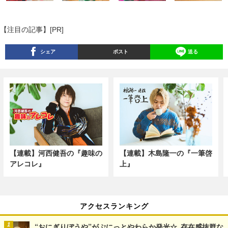
【注目の記事】[PR]
シェア
ポスト
送る
【連載】河西健吾の『趣味の
【連載】木島隆一の『一筆啓
アレコレ』
上』
アクセスランキング
“おにぎりぼうや”がぷにっとやわらか発光☆ 存在感抜群な