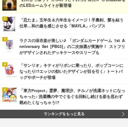
のLEDルームライトが新登場
「忍たま」五年生＆六年生をイメージ！手裏剣、髪を結う
仕草…和の趣を感じさせる「MAYLA」パンプス
ラクスの浴衣姿が美しい♪ 「ガンダムカードゲーム 1st A
nniversary Set [PB03]」の二次抽選が実施中！ ストフリ
がデザインされたデッキケースやスリーブも
「サンリオ」キティがリボンに乗ったり、ポップコーンに
なったり!?エッジの効いたデザインが目を引く♪ トートバ
ッグやポーチが登場
「東方Project」霊夢、魔理沙、チルノが洗濯ネットになっ
ちゃった♪ 洗濯機の中でぐるぐる回転し続ける姿を思わず
眺めたくなっちゃう!?
ランキングをもっと見る