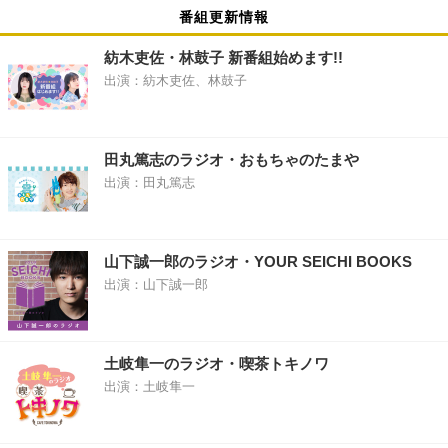
番組更新情報
紡木吏佐・林鼓子 新番組始めます!!
出演：紡木吏佐、林鼓子
田丸篤志のラジオ・おもちゃのたまや
出演：田丸篤志
山下誠一郎のラジオ・YOUR SEICHI BOOKS
出演：山下誠一郎
土岐隼一のラジオ・喫茶トキノワ
出演：土岐隼一