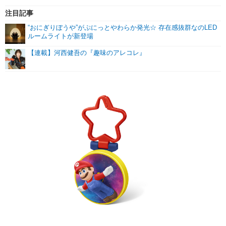
注目記事
“おにぎりぼうや”がぷにっとやわらか発光☆ 存在感抜群なのLED
ルームライトが新登場
【連載】河西健吾の『趣味のアレコレ』