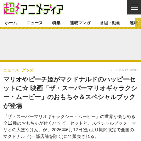
CL
ホーム
ニュース
特集
連載マンガ
番組・動画
連載
ニュース
ニュース一覧
アニメ
特集
ゲーム・アプリ
マンガ
特集一覧
カバー
連載マンガ
2026.6.5 Fri 18:07
ニュース
グッズ
映画
音楽
インタビュー
レポート
連載マンガ一覧
連載一覧
番組・動画
マリオやピーチ姫がマクドナルドのハッピーセ
グッズ
イベント
ットに☆ 映画「ザ・スーパーマリオギャラクシ
ラキりす
番組・動画一覧
ラジオ
連載・ブログ
ー・ムービー」のおもちゃ＆スペシャルブック
声優
コスプレ
動画
連載・ブログ一覧
コラム
が登場
舞台
新帝スタ
編集部ブログ・お知らせ
『ザ・スーパーマリオギャラクシー・ムービー』の世界が楽しめる
全12種のおもちゃが付くハッピーセットと、スペシャルブック「マ
リオの大ぼうけん」が、2026年6月12日(金)より期間限定で全国の
マクドナルド(一部店舗を除く)にて販売される。