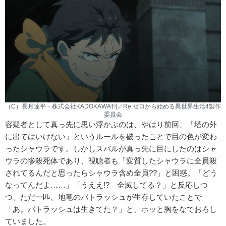
（C）長月達平・株式会社KADOKAWA刊／Re:ゼロから始める異世界生活4製作
委員会
容疑者として真っ先に思い浮かぶのは、やはり前回、「塔の外
に出てはいけない」というルールを破ったことで目の色が変わ
ったシャウラです。しかしスバルが真っ先に目にしたのはシャ
ウラの惨殺死体であり、視聴者も「変質したシャウラに全員殺
されてるんだと思ったらシャウラ含め全員??」と困惑。「どう
なってんだよ……」「うええ!? 全滅してる？」と反応しつ
つ、ただ一匹、地竜のパトラッシュが生存していたことで
「あ。パトラッシュは生きてた？」と、ホッと胸をなでおろし
ていました。