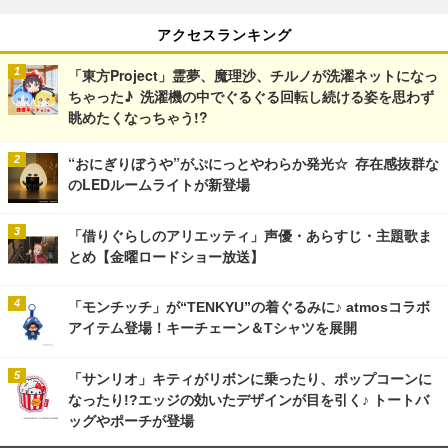
アクセスランキング
「東方Project」霊夢、魔理沙、チルノが洗濯ネットになっ
ちゃった♪ 洗濯機の中でぐるぐる回転し続ける姿を思わず
眺めたくなっちゃう!?
“おにぎりぼうや”がぷにっとやわらか発光☆ 存在感抜群な
のLEDルームライトが新登場
「借りぐらしのアリエッティ」声優・あらすじ・主題歌ま
とめ【金曜ロードショー放送】
「モンチッチ」が“TENKYU”の着ぐるみに♪ atmosコラボ
アイテム登場！キーチェーン＆Tシャツを展開
「サンリオ」キティがリボンに乗ったり、ポップコーンに
なったり!?エッジの効いたデザインが目を引く♪ トートバ
ッグやポーチが登場