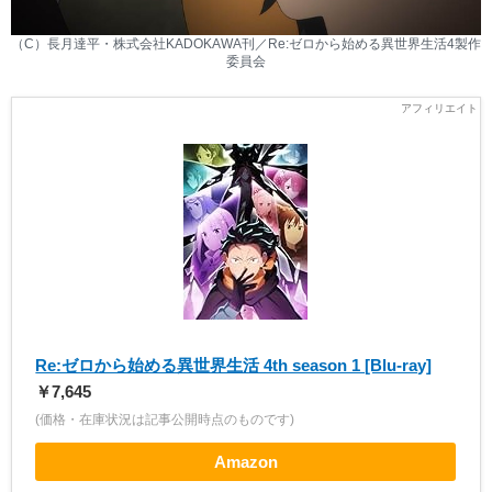
（C）長月達平・株式会社KADOKAWA刊／Re:ゼロから始める異世界生活4製作
委員会
Re:ゼロから始める異世界生活 4th season 1 [Blu-ray]
￥7,645
(価格・在庫状況は記事公開時点のものです)
Amazon