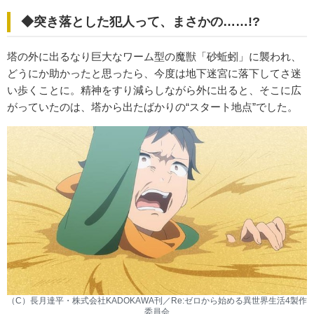
◆突き落とした犯人って、まさかの……!?
塔の外に出るなり巨大なワーム型の魔獣「砂蚯蚓」に襲われ、
どうにか助かったと思ったら、今度は地下迷宮に落下してさ迷
い歩くことに。精神をすり減らしながら外に出ると、そこに広
がっていたのは、塔から出たばかりの“スタート地点”でした。
（C）長月達平・株式会社KADOKAWA刊／Re:ゼロから始める異世界生活4製作
委員会