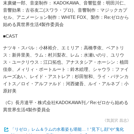
末廣健一郎、音楽制作： KADOKAWA、音響監督：明田川仁、
音響効果：古谷友二(スワラ・プロ)、音響制作：マジックカプ
セル、アニメーション制作：WHITE FOX、製作：Re:ゼロから
始める異世界生活4製作委員会
■CAST
ナツキ・スバル：小林裕介、エミリア：高橋李依、ベアトリ
ス：新井里美、ラム：村川梨衣、レム：水瀬いのり、ユリウ
ス・ユークリウス：江口拓也、アナスタシア・ホーシン：植田
佳奈、メィリィ・ポートルート：鈴木絵理、シャウラ：ファイ
ルーズあい、レイド・アストレア：杉田智和、ライ・バテンカ
イトス／ロイ・アルファルド：河西健吾、ルイ・アルネブ：小
原好美
（C）長月達平・株式会社KADOKAWA刊／Re:ゼロから始める
異世界生活4製作委員会
《気賀沢 昌志》
「リゼロ」レム＆ラムの水着姿も堪能…！“見下し顔”や“鬼化