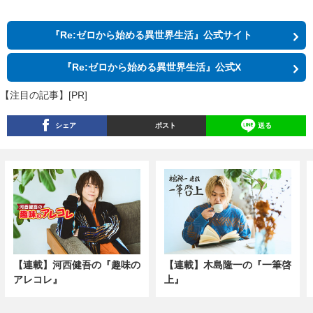
『Re:ゼロから始める異世界生活』公式サイト
『Re:ゼロから始める異世界生活』公式X
【注目の記事】[PR]
シェア
ポスト
送る
【連載】河西健吾の『趣味の
【連載】木島隆一の『一筆啓
アレコレ』
上』