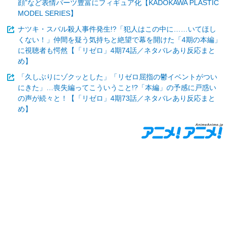
顔”など表情パーツ豊富にフィギュア化【KADOKAWA PLASTIC
MODEL SERIES】
ナツキ・スバル殺人事件発生!?「犯人はこの中に……いてほし
くない！」仲間を疑う気持ちと絶望で幕を開けた「4期の本編」
に視聴者も愕然【「リゼロ」4期74話／ネタバレあり反応まと
め】
「久しぶりにゾクッとした」「リゼロ屈指の鬱イベントがつい
にきた」…喪失編ってこういうこと!?「本編」の予感に戸惑い
の声が続々と！【「リゼロ」4期73話／ネタバレあり反応まと
め】