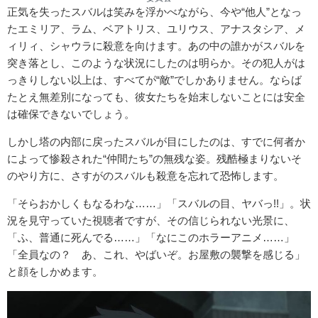
正気を失ったスバルは笑みを浮かべながら、今や“他人”となっ
たエミリア、ラム、ベアトリス、ユリウス、アナスタシア、メ
ィリィ、シャウラに殺意を向けます。あの中の誰かがスバルを
突き落とし、このような状況にしたのは明らか。その犯人がは
っきりしない以上は、すべてが“敵”でしかありません。ならば
たとえ無差別になっても、彼女たちを始末しないことには安全
は確保できないでしょう。
しかし塔の内部に戻ったスバルが目にしたのは、すでに何者か
によって惨殺された“仲間たち”の無残な姿。残酷極まりないそ
のやり方に、さすがのスバルも殺意を忘れて恐怖します。
「そらおかしくもなるわな……」「スバルの目、ヤバっ!!」。状
況を見守っていた視聴者ですが、その信じられない光景に、
「ふ、普通に死んでる……」「なにこのホラーアニメ……」
「全員なの？ あ、これ、やばいぞ。お屋敷の襲撃を感じる」
と顔をしかめます。