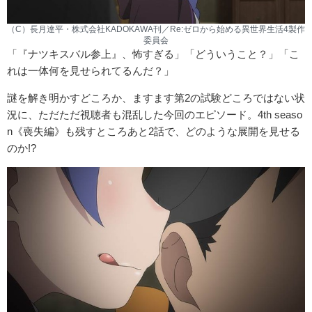
（C）長月達平・株式会社KADOKAWA刊／Re:ゼロから始める異世界生活4製作
委員会
「『ナツキスバル参上』、怖すぎる」「どういうこと？」「こ
れは一体何を見せられてるんだ？」
謎を解き明かすどころか、ますます第2の試験どころではない状
況に、ただただ視聴者も混乱した今回のエピソード。4th seaso
n《喪失編》も残すところあと2話で、どのような展開を見せる
のか!?