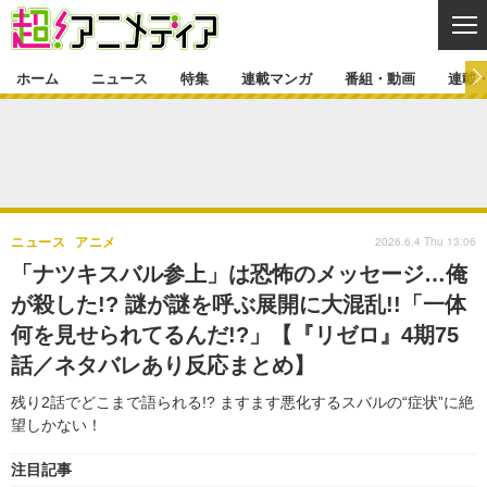
CL
ホーム
ニュース
特集
連載マンガ
番組・動画
連載
ニュース
ニュース一覧
アニメ
特集
ゲーム・アプリ
マンガ
特集一覧
カバー
連載マンガ
2026.6.4 Thu 13:06
ニュース
アニメ
映画
音楽
インタビュー
レポート
連載マンガ一覧
連載一覧
番組・動画
「ナツキスバル参上」は恐怖のメッセージ…俺
グッズ
イベント
が殺した!? 謎が謎を呼ぶ展開に大混乱!!「一体
ラキりす
番組・動画一覧
ラジオ
連載・ブログ
何を見せられてるんだ!?」【『リゼロ』4期75
声優
コスプレ
動画
連載・ブログ一覧
コラム
話／ネタバレあり反応まとめ】
舞台
新帝スタ
編集部ブログ・お知らせ
残り2話でどこまで語られる!? ますます悪化するスバルの“症状”に絶
望しかない！
注目記事