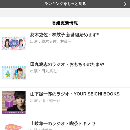
ランキングをもっと見る
番組更新情報
紡木吏佐・林鼓子 新番組始めます!!
出演：紡木吏佐、林鼓子
田丸篤志のラジオ・おもちゃのたまや
出演：田丸篤志
山下誠一郎のラジオ・YOUR SEICHI BOOKS
出演：山下誠一郎
土岐隼一のラジオ・喫茶トキノワ