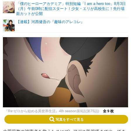
「僕のヒーローアカデミア」特別短編「I am a hero too」8月3日
（月）午前0時に配信スタート！少女・エリが高校生に！先行場
面カットが公開
【連載】河西健吾の『趣味のアレコレ』
『Re:ゼロから始める異世界生活』4th season第9話(第75話)
全 9 枚
写真をすべて見る