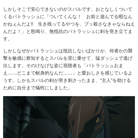
しかしそこで安心できないのがスバルです。おとなしくついて
くるパトラッシュに「ついてくんな！ お前と遊んでる暇なん
かねぇんだよ!! 生き残ってるやつを、ブッ殺さなきゃならねえ
んだよ！」と怒鳴り、無抵抗のパトラッシュに剣を突き立てま
す。
しかしなぜかパトラッシュは抵抗しないばかりか、何者かの襲
撃を敏感に察知するとスバルを背に乗せて、猛ダッシュで逃げ
出します。そのけなげな姿に視聴者も「パトラッシュおま
え……どこまで献身的なんだ……」と愛おしさを感じているよ
うす。しかもスバルの剣が突き刺さったまま、“主人”を助ける
ために自分まで犠牲にしました。