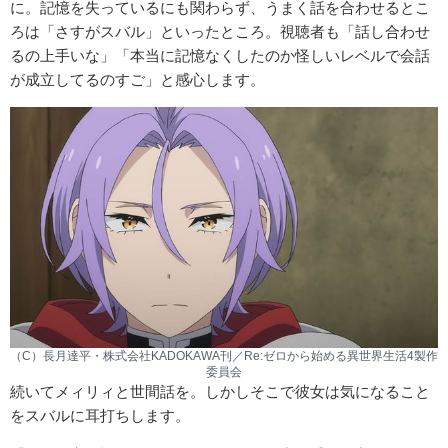
に。記憶を失っているにも関わらず、うまく話を合わせるとこ
ろは「さすがスバル」といったところ。視聴者も「話し合わせ
るの上手いな」「本当に記憶なくしたのか怪しいレベルで会話
が成立してるのすご」と感心します。
（C）長月達平・株式会社KADOKAWA刊／Re:ゼロから始める異世界生活4製作
委員会
続いてメィリィと世間話を。しかしそこで彼女は気になること
をスバルに耳打ちします。