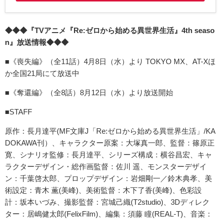
◆◆◆『TVアニメ『Re:ゼロから始める異世界生活』4th seaso
n』放送情報◆◆◆
■《喪失編》（全11話）4月8日（水）より TOKYO MX、AT-Xほ
か全国21局にて放送中
■《奪還編》（全8話）8月12日（水）より放送開始
■STAFF
原作：長月達平(MF文庫J「Re:ゼロから始める異世界生活」/KA
DOKAWA刊）、キャラクター原案：大塚真一郎、監督：篠原正
寛、シナリオ監修：長月達平、シリーズ構成：横谷昌宏、キャ
ラクターデザイン・総作画監督：佐川 遥、モンスターデザイ
ン：千葉啓太郎、プロップデザイン：岩畑剛一／鈴木典孝、美
術設定：青木 薫(美峰)、美術監督：木下了香(美峰)、色彩設
計：坂本いづみ、撮影監督：宮城己織(T2studio)、3Dディレク
ター：居嶋健太郎(FelixFilm)、編集：須藤 瞳(REAL-T)、音楽：