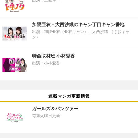
出演：土岐隼一
加隈亜衣・大西沙織のキャン丁目キャン番地
出演：加隈亜衣（亜衣キャン）、大西沙織 （さおキャ
ン）
特命取材班 小林愛香
出演：小林愛香
連載マンガ更新情報
ガールズ＆パンツァー
毎週火曜日更新