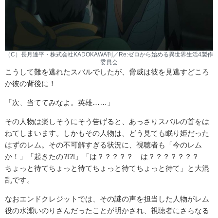
（C）長月達平・株式会社KADOKAWA刊／Re:ゼロから始める異世界生活4製作
委員会
こうして難を逃れたスバルでしたが、脅威は彼を見逃すどころ
か彼の背後に！
「次、当ててみなよ。英雄……」
その人物は楽しそうにそう告げると、あっさりスバルの首をは
ねてしまいます。しかもその人物は、どう見ても眠り姫だった
はずのレム。その不可解すぎる状況に、視聴者も「今のレム
か！」「起きたの?!?!」「は？？？？？ は？？？？？？？
ちょっと待てちょっと待てちょっと待てちょっと待て」と大混
乱です。
なおエンドクレジットでは、その謎の声を担当した人物がレム
役の水瀬いのりさんだったことが明かされ、視聴者にさらなる