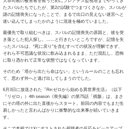
大罪司教の被害者を救うためにプレアデス監視塔までやってき
たスバルたちでしたが、第2の試験でつまづくさなか、スバルが
謎の記憶喪失になったことで、まるで出口の見えない迷宮へと
迷い込んでしまったかのように混迷を極めていました。
最優先で取り組むべきは、スバルの記憶喪失の原因と、彼を突
き落とした犯人探し。……と行きたいところですが、記憶を失
ったスバルは、“死に戻り”を含むすべての状況が理解できず、
それら不可思議な状況に飲み込まれるまま、ただ混乱し、恐怖
に取り憑かれて正常な状態ではなくなっています。
そのため「塔から出たら命はない」というルールのことも忘れ
て、思わず外へと逃げ出してしまうのでした。
6月3日に放送された『Re:ゼロから始める異世界生活』（以下
『リゼロ』）4th season《喪失編》の第75話「残骸」は、まさ
にその塔の外に出た直後からスタート。前回の内容でもまだ生
易しかったと言わんばかりに衝撃的な出来事が続いていきま
す。
そこで本稿ではXにポストされた視聴者の反応をピックアップ