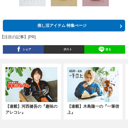
推し活アイテム 特集ぺージ
【注目の記事】[PR]
シェア
ポスト
送る
【連載】河西健吾の『趣味の
【連載】木島隆一の『一筆啓
アレコレ』
上』