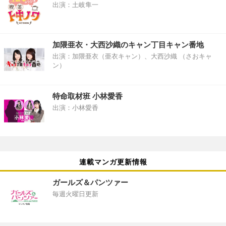
出演：土岐隼一
加隈亜衣・大西沙織のキャン丁目キャン番地
出演：加隈亜衣（亜衣キャン）、大西沙織 （さおキャ
ン）
特命取材班 小林愛香
出演：小林愛香
連載マンガ更新情報
ガールズ＆パンツァー
毎週火曜日更新