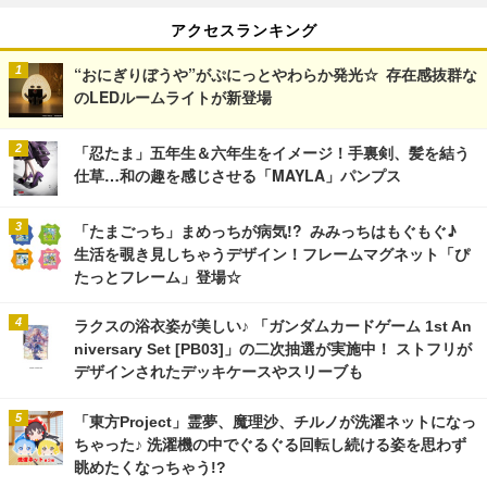
アクセスランキング
“おにぎりぼうや”がぷにっとやわらか発光☆ 存在感抜群な
のLEDルームライトが新登場
「忍たま」五年生＆六年生をイメージ！手裏剣、髪を結う
仕草…和の趣を感じさせる「MAYLA」パンプス
「たまごっち」まめっちが病気!? みみっちはもぐもぐ♪
生活を覗き見しちゃうデザイン！フレームマグネット「ぴ
たっとフレーム」登場☆
ラクスの浴衣姿が美しい♪ 「ガンダムカードゲーム 1st An
niversary Set [PB03]」の二次抽選が実施中！ ストフリが
デザインされたデッキケースやスリーブも
「東方Project」霊夢、魔理沙、チルノが洗濯ネットになっ
ちゃった♪ 洗濯機の中でぐるぐる回転し続ける姿を思わず
眺めたくなっちゃう!?