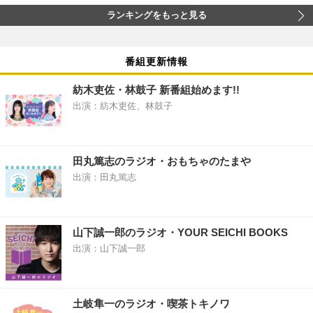
ランキングをもっと見る
番組更新情報
紡木吏佐・林鼓子 新番組始めます!!
出演：紡木吏佐、林鼓子
田丸篤志のラジオ・おもちゃのたまや
出演：田丸篤志
山下誠一郎のラジオ・YOUR SEICHI BOOKS
出演：山下誠一郎
土岐隼一のラジオ・喫茶トキノワ