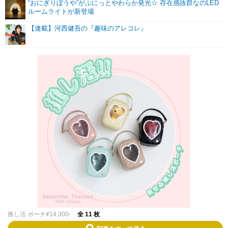
“おにぎりぼうや”がぷにっとやわらか発光☆ 存在感抜群なのLED
ルームライトが新登場
【連載】河西健吾の『趣味のアレコレ』
推し活 ポーチ¥14,300-
全 11 枚