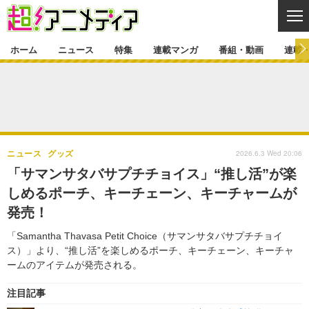
CL
ホーム
ニュース
特集
連載マンガ
番組・動画
連載
ニュース
ニュース一覧
アニメ
特集
ゲーム・アプリ
マンガ
特集一覧
カバー
連載マンガ
2026.6.3 Wed 20:06
ニュース
グッズ
映画
音楽
インタビュー
レポート
連載マンガ一覧
連載一覧
番組・動画
「サマンサタバサプチチョイス」“推し活”が楽
グッズ
イベント
しめるポーチ、キーチェーン、キーチャームが
ラキりす
番組・動画一覧
ラジオ
連載・ブログ
発売！
声優
コスプレ
動画
連載・ブログ一覧
コラム
「Samantha Thavasa Petit Choice（サマンサタバサプチチョイ
舞台
新帝スタ
ス）」より、“推し活”を楽しめるポーチ、キーチェーン、キーチャ
編集部ブログ・お知らせ
ームのアイテムが発売される。
注目記事