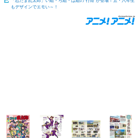
「忍たま乱太郎」い組・ろ組・は組の“行燈”が登場！五・六年生
もデザインでエモい～！