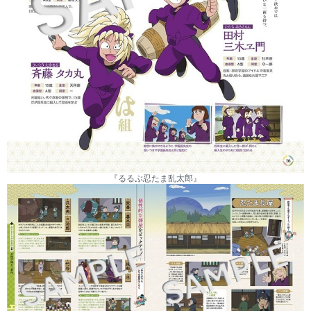
『るるぶ忍たま乱太郎』