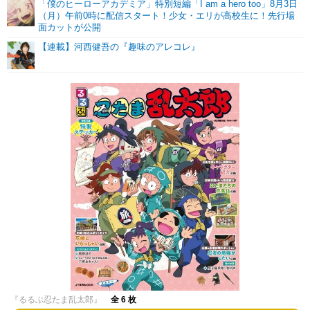
「僕のヒーローアカデミア」特別短編「I am a hero too」8月3日
（月）午前0時に配信スタート！少女・エリが高校生に！先行場
面カットが公開
【連載】河西健吾の『趣味のアレコレ』
『るるぶ忍たま乱太郎』
全 6 枚