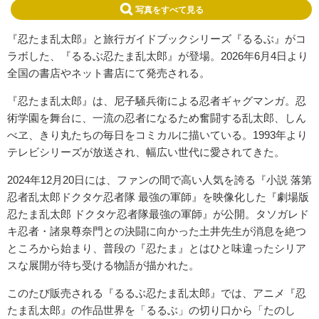
写真をすべて見る
『忍たま乱太郎』と旅行ガイドブックシリーズ『るるぶ』がコ
ラボした、『るるぶ忍たま乱太郎』が登場。2026年6月4日より
全国の書店やネット書店にて発売される。
『忍たま乱太郎』は、尼子騒兵衛による忍者ギャグマンガ。忍
術学園を舞台に、一流の忍者になるため奮闘する乱太郎、しん
べヱ、きり丸たちの毎日をコミカルに描いている。1993年より
テレビシリーズが放送され、幅広い世代に愛されてきた。
2024年12月20日には、ファンの間で高い人気を誇る『小説 落第
忍者乱太郎ドクタケ忍者隊 最強の軍師』を映像化した『劇場版
忍たま乱太郎 ドクタケ忍者隊最強の軍師』が公開。タソガレド
キ忍者・諸泉尊奈門との決闘に向かった土井先生が消息を絶つ
ところから始まり、普段の『忍たま』とはひと味違ったシリア
スな展開が待ち受ける物語が描かれた。
このたび販売される『るるぶ忍たま乱太郎』では、アニメ『忍
たま乱太郎』の作品世界を「るるぶ」の切り口から「たのし