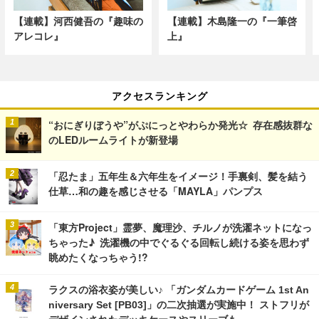
【連載】河西健吾の『趣味の
【連載】木島隆一の『一筆啓
アレコレ』
上』
アクセスランキング
“おにぎりぼうや”がぷにっとやわらか発光☆ 存在感抜群な
のLEDルームライトが新登場
「忍たま」五年生＆六年生をイメージ！手裏剣、髪を結う
仕草…和の趣を感じさせる「MAYLA」パンプス
「東方Project」霊夢、魔理沙、チルノが洗濯ネットになっ
ちゃった♪ 洗濯機の中でぐるぐる回転し続ける姿を思わず
眺めたくなっちゃう!?
ラクスの浴衣姿が美しい♪ 「ガンダムカードゲーム 1st An
niversary Set [PB03]」の二次抽選が実施中！ ストフリが