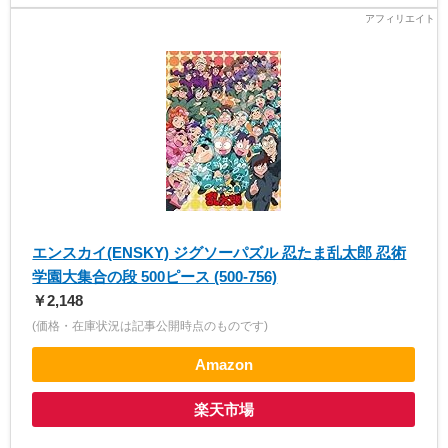
エンスカイ(ENSKY) ジグソーパズル 忍たま乱太郎 忍術
学園大集合の段 500ピース (500-756)
￥2,148
(価格・在庫状況は記事公開時点のものです)
Amazon
楽天市場