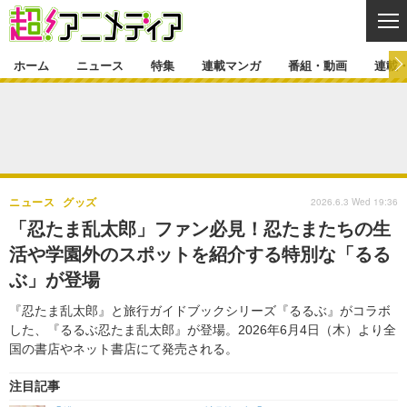
CL
ホーム
ニュース
特集
連載マンガ
番組・動画
連載
ニュース
ニュース一覧
アニメ
特集
ゲーム・アプリ
マンガ
特集一覧
カバー
連載マンガ
2026.6.3 Wed 19:36
ニュース
グッズ
映画
音楽
インタビュー
レポート
連載マンガ一覧
連載一覧
番組・動画
「忍たま乱太郎」ファン必見！忍たまたちの生
グッズ
イベント
活や学園外のスポットを紹介する特別な「るる
ラキりす
番組・動画一覧
ラジオ
連載・ブログ
ぶ」が登場
声優
コスプレ
動画
連載・ブログ一覧
コラム
『忍たま乱太郎』と旅行ガイドブックシリーズ『るるぶ』がコラボ
舞台
新帝スタ
した、『るるぶ忍たま乱太郎』が登場。2026年6月4日（木）より全
編集部ブログ・お知らせ
国の書店やネット書店にて発売される。
注目記事