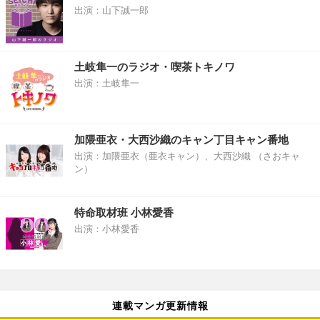
出演：山下誠一郎
土岐隼一のラジオ・喫茶トキノワ
出演：土岐隼一
加隈亜衣・大西沙織のキャン丁目キャン番地
出演：加隈亜衣（亜衣キャン）、大西沙織 （さおキャ
ン）
特命取材班 小林愛香
出演：小林愛香
連載マンガ更新情報