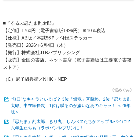
■『るるぶ忍たま乱太郎』
【定価】1760円（電子書籍版1496円）※10％税込
【仕様】AB版／本誌96Ｐ／付録ステッカー
【発売日】2026年6月4日（木）
【発行】株式会社JTBパブリッシング
【販売】全国の書店、ネット書店（電子書籍版は主要電子書籍
ストア）
（C）尼子騒兵衛／NHK・NEP
《堀めぐみ》
“無口”なキャラといえば？ 3位「銀魂」斉藤終、2位「忍たま乱
太郎」中在家長次、1位は喋るのが嫌いなあのキャラ！ ＜26年
版＞
「忍たま」乱太郎、きり丸、しんべヱたちがアップルパイに!?
六年生たちもコラボパンやプリンに！