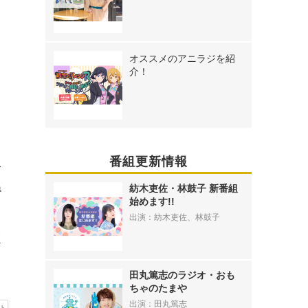
オススメのアニラジを紹
介！
番組更新情報
冷
ね
紡木吏佐・林鼓子 新番組
始めます!!
出演：紡木吏佐、林鼓子
ほ
田丸篤志のラジオ・おも
ちゃのたまや
出演：田丸篤志