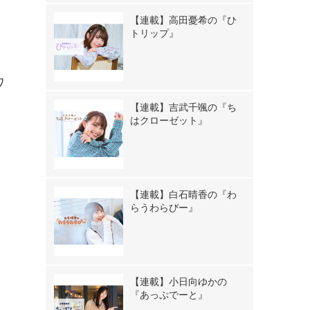
【連載】高田憂希の『ひ
トリップ』
ワ
。
【連載】吉武千颯の『ち
はクローゼット』
【連載】白石晴香の『わ
らうわらびー』
【連載】小日向ゆかの
『あっぷでーと』