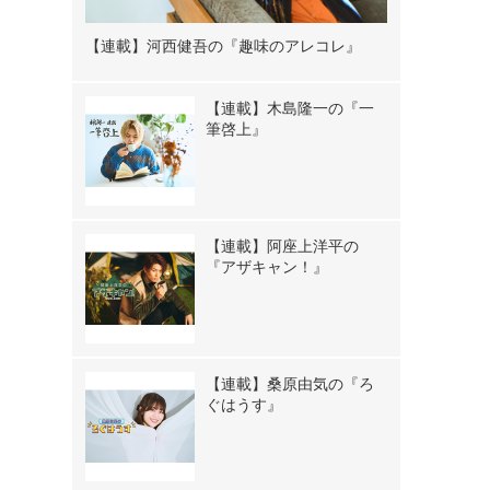
【連載】河西健吾の『趣味のアレコレ』
【連載】木島隆一の『一
筆啓上』
【連載】阿座上洋平の
『アザキャン！』
【連載】桑原由気の『ろ
ぐはうす』