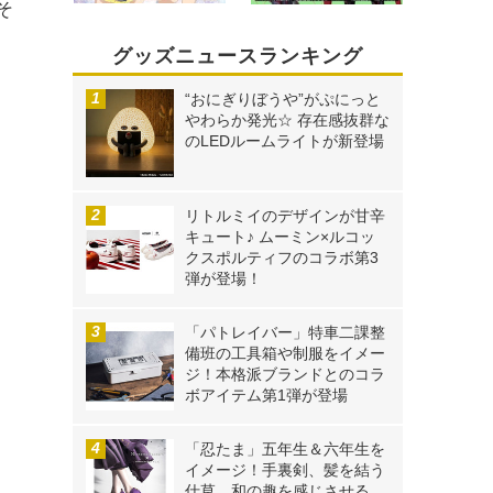
そ
グッズニュースランキング
“おにぎりぼうや”がぷにっと
やわらか発光☆ 存在感抜群な
のLEDルームライトが新登場
リトルミイのデザインが甘辛
キュート♪ ムーミン×ルコッ
クスポルティフのコラボ第3
弾が登場！
「パトレイバー」特車二課整
備班の工具箱や制服をイメー
ジ！本格派ブランドとのコラ
ボアイテム第1弾が登場
「忍たま」五年生＆六年生を
イメージ！手裏剣、髪を結う
仕草…和の趣を感じさせる