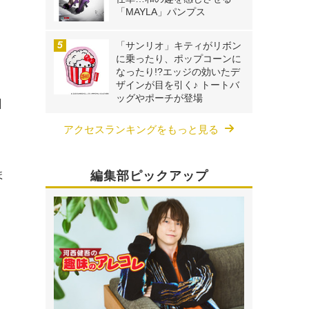
、
「MAYLA」パンプス
ょ
「サンリオ」キティがリボン
に乗ったり、ポップコーンに
なったり!?エッジの効いたデ
。
ザインが目を引く♪ トートバ
ッグやポーチが登場
日
レ
アクセスランキングをもっと見る
ま
編集部ピックアップ