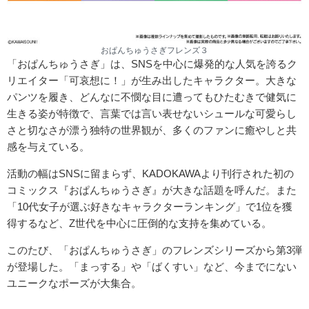
おぱんちゅうさぎフレンズ３
「おぱんちゅうさぎ」は、SNSを中心に爆発的な人気を誇るク
リエイター「可哀想に！」が生み出したキャラクター。大きな
パンツを履き、どんなに不憫な目に遭ってもひたむきで健気に
生きる姿が特徴で、言葉では言い表せないシュールな可愛らし
さと切なさが漂う独特の世界観が、多くのファンに癒やしと共
感を与えている。
活動の幅はSNSに留まらず、KADOKAWAより刊行された初の
コミックス『おぱんちゅうさぎ』が大きな話題を呼んだ。また
「10代女子が選ぶ好きなキャラクターランキング」で1位を獲
得するなど、Z世代を中心に圧倒的な支持を集めている。
このたび、「おぱんちゅうさぎ」のフレンズシリーズから第3弾
が登場した。「まっする」や「ばくすい」など、今までにない
ユニークなポーズが大集合。