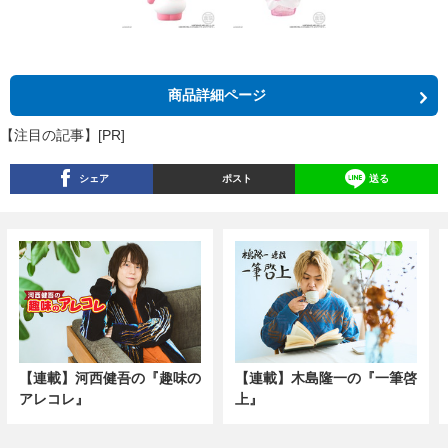
商品詳細ページ
【注目の記事】[PR]
シェア
ポスト
送る
【連載】河西健吾の『趣味の
【連載】木島隆一の『一筆啓
アレコレ』
上』