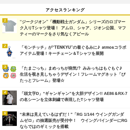
アクセスランキング
“ジークジオン”「機動戦士ガンダム」シリーズのロゴマー
ク入りTシャツ登場！ アムロ、シャア、ジオン公国、マフ
ティーのマークをさり気なくアピール
「モンチッチ」が“TENKYU”の着ぐるみに♪ atmosコラボ
アイテム登場！キーチェーン＆Tシャツを展開
「たまごっち」まめっちが病気!? みみっちはもぐもぐ♪
生活を覗き見しちゃうデザイン！フレームマグネット「ぴ
たっとフレーム」登場☆
「頭文字D」“ギャンギャン”を大胆デザイン!! AE86＆RX-7
の名シーンを立体刺繍で表現したTシャツ登場
“未来は見えているはずだ！”「RG 1/144 ウイングガンダ
ムゼロ」の抽選販売が受付中！ ウイングバインダーにRG
ならではのギミックを搭載