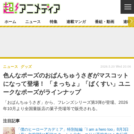
CL
ホーム
ニュース
特集
連載マンガ
番組・動画
連載
ニュース
ニュース一覧
アニメ
特集
ゲーム・アプリ
マンガ
特集一覧
カバー
連載マンガ
2026.5.20 Wed 20:06
ニュース
グッズ
映画
音楽
インタビュー
レポート
連載マンガ一覧
連載一覧
番組・動画
色んなポーズのおぱんちゅうさぎがマスコット
グッズ
イベント
になって登場！ 「まっちょ」「ばくすい」ユニ
ラキりす
番組・動画一覧
ラジオ
連載・ブログ
ークなポーズがラインナップ
声優
コスプレ
動画
連載・ブログ一覧
コラム
「おぱんちゅうさぎ」から、フレンズシリーズ第3弾が登場。2026
舞台
新帝スタ
年10月より全国量販店の菓子売場等で販売される。
編集部ブログ・お知らせ
注目記事
「僕のヒーローアカデミア」特別短編「I am a hero too」8月3日