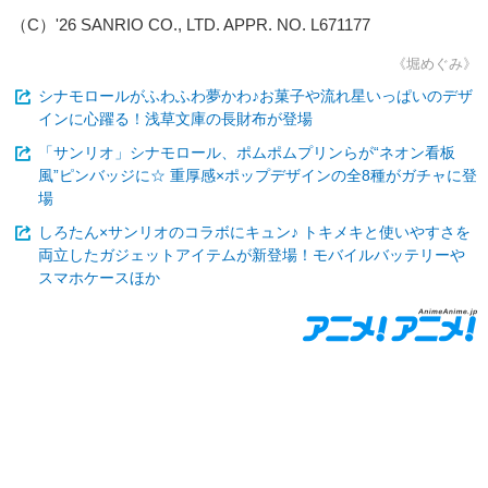
（C）'26 SANRIO CO., LTD. APPR. NO. L671177
《堀めぐみ》
シナモロールがふわふわ夢かわ♪お菓子や流れ星いっぱいのデザ
インに心躍る！浅草文庫の長財布が登場
「サンリオ」シナモロール、ポムポムプリンらが“ネオン看板
風”ピンバッジに☆ 重厚感×ポップデザインの全8種がガチャに登
場
しろたん×サンリオのコラボにキュン♪ トキメキと使いやすさを
両立したガジェットアイテムが新登場！モバイルバッテリーや
スマホケースほか