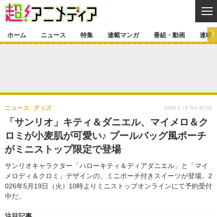
CL
ホーム
ニュース
特集
連載マンガ
番組・動画
連載
ニュース
ニュース一覧
アニメ
特集
ゲーム・アプリ
マンガ
特集一覧
カバー
連載マンガ
2026.5.19 Tue 20:06
ニュース
グッズ
映画
音楽
インタビュー
レポート
連載マンガ一覧
連載一覧
番組・動画
「サンリオ」キティ＆ダニエル、マイメロ＆ク
グッズ
イベント
ロミが小麦肌が可愛い♪ プールバッグ風ポーチ
ラキりす
番組・動画一覧
ラジオ
連載・ブログ
がミニストップ限定で登場
声優
コスプレ
動画
連載・ブログ一覧
コラム
サンリオキャラクター「ハローキティ＆ディアダニエル」と「マイ
舞台
新帝スタ
メロディ＆クロミ」デザインの、ミニポーチ付きスイーツが登場。2
編集部ブログ・お知らせ
026年5月19日（火）10時よりミニストップオンラインにて予約受付
中だ。
注目記事