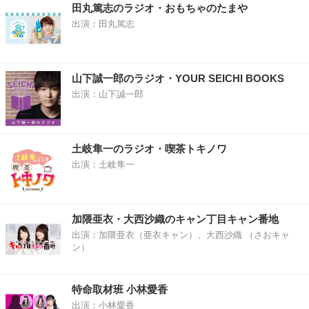
田丸篤志のラジオ・おもちゃのたまや
出演：田丸篤志
山下誠一郎のラジオ・YOUR SEICHI BOOKS
出演：山下誠一郎
土岐隼一のラジオ・喫茶トキノワ
出演：土岐隼一
加隈亜衣・大西沙織のキャン丁目キャン番地
出演：加隈亜衣（亜衣キャン）、大西沙織 （さおキャ
ン）
特命取材班 小林愛香
出演：小林愛香