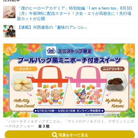
「僕のヒーローアカデミア」特別短編「I am a hero too」8月3日
（月）午前0時に配信スタート！少女・エリが高校生に！先行場
面カットが公開
【連載】河西健吾の『趣味のアレコレ』
「ハローキティ＆ディアダニエル」「マイメロディ＆クロミ」デザインミニポ
ーチ付きクッキー
全 3 枚
写真をすべて見る