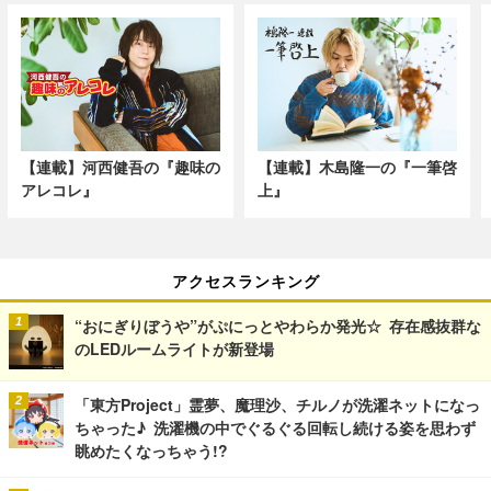
【連載】河西健吾の『趣味の
【連載】木島隆一の『一筆啓
アレコレ』
上』
アクセスランキング
“おにぎりぼうや”がぷにっとやわらか発光☆ 存在感抜群な
のLEDルームライトが新登場
「東方Project」霊夢、魔理沙、チルノが洗濯ネットになっ
ちゃった♪ 洗濯機の中でぐるぐる回転し続ける姿を思わず
眺めたくなっちゃう!?