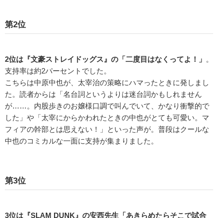
第2位
2位は『文豪ストレイドッグス』の「二度目はなくってよ！」
。
支持率は約2パーセントでした。
こちらは中原中也が、太宰治の策略にハマったときに発しまし
た。読者からは「名台詞というよりは迷台詞かもしれません
が……。内股歩きのお嬢様口調で叫んでいて、かなり衝撃的で
した」や「太宰にからかわれたときの中也がとても可愛い。マ
フィアの幹部とは思えない！」といった声が。普段はクールな
中也のコミカルな一面に支持が集まりました。
第3位
3位は『SLAM DUNK』の安西先生「あきらめたらそこで試合