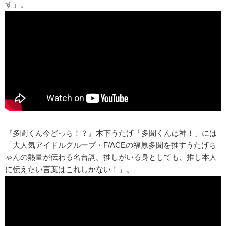
す」。
『多聞くん今どっち！？』木下うたげ「多聞くんは神！」には
「大人気アイドルグループ・F/ACEの福原多聞を推すうたげち
ゃんの熱量が伝わる名台詞。推しがいる身としても、推し本人
に伝えたい言葉はこれしかない！」。