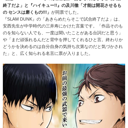
終了だよ」と『ハイキュー!!』の及川徹「才能は開花させるも
の センスは磨くもの!!!」
が同票でした。
『SLAM DUNK』の「あきらめたらそこで試合終了だよ」は、
安西先生が中学時代の三井寿にかけた言葉です。「作品そのも
のを知らない人でも、一度は聞いたことがある台詞だと思う」
や「まだ頑張れるんだと背中を押してくれるひと言。終わりか
どうかを決めるのは自分自身の気持ち次第なのだと気づかされ
た」と、広く知られる名言に票が入りました。