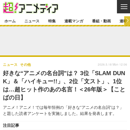
CL
ホーム
ニュース
特集
連載マンガ
番組・動画
連載
ニュース
ニュース一覧
アニメ
特集
ゲーム・アプリ
マンガ
特集一覧
カバー
連載マンガ
2026.5.18 Mon 12:06
ニュース
その他
映画
音楽
インタビュー
レポート
連載マンガ一覧
連載一覧
番組・動画
好きな“アニメの名台詞”は？ 3位「SLAM DUN
グッズ
イベント
K」＆「ハイキュー!!」、2位「文スト」、1位
ラキりす
番組・動画一覧
ラジオ
連載・ブログ
は…超ヒット作のあの名言！＜26年版＞【こと
声優
コスプレ
動画
連載・ブログ一覧
コラム
ばの日】
舞台
新帝スタ
編集部ブログ・お知らせ
アニメ！アニメ！では毎年恒例の「好きな“アニメの名台詞”は？」
と題した読者アンケートを実施しました。結果を発表します。
注目記事