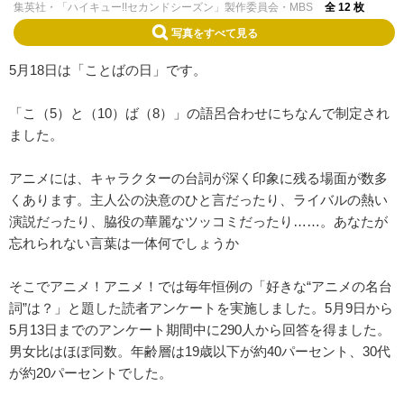
集英社・「ハイキュー!!セカンドシーズン」製作委員会・MBS
全 12 枚
写真をすべて見る
5月18日は「ことばの日」です。
「こ（5）と（10）ば（8）」の語呂合わせにちなんで制定され
ました。
アニメには、キャラクターの台詞が深く印象に残る場面が数多
くあります。主人公の決意のひと言だったり、ライバルの熱い
演説だったり、脇役の華麗なツッコミだったり……。あなたが
忘れられない言葉は一体何でしょうか
そこでアニメ！アニメ！では毎年恒例の「好きな“アニメの名台
詞”は？」と題した読者アンケートを実施しました。5月9日から
5月13日までのアンケート期間中に290人から回答を得ました。
男女比はほぼ同数。年齢層は19歳以下が約40パーセント、30代
が約20パーセントでした。