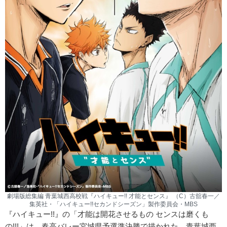
劇場版総集編 青葉城西高校戦『ハイキュー!! 才能とセンス』 （C）古舘春一／
集英社・「ハイキュー!!セカンドシーズン」製作委員会・MBS
『ハイキュー!!』の「才能は開花させるもの センスは磨くも
の!!!」は、春高バレー宮城県予選準決勝で描かれた、青葉城西