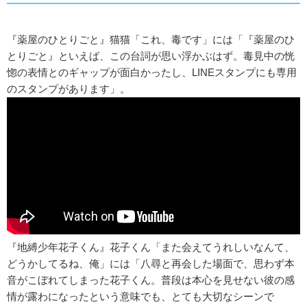
『薬屋のひとりごと』猫猫「これ、毒です」には「『薬屋のひ
とりごと』といえば、この台詞が思い浮かぶはず。毒見中の恍
惚の表情とのギャップが面白かったし、LINEスタンプにも専用
のスタンプがあります」。
『地縛少年花子くん』花子くん「また会えてうれしいなんて、
どうかしてるね、俺」には「八尋と再会した場面で、思わず本
音がこぼれてしまった花子くん。普段は本心を見せない彼の感
情が露わになったという意味でも、とても大切なシーンで