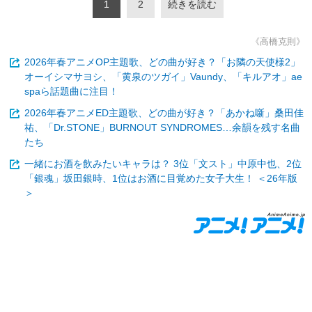
1
2
続きを読む
《高橋克則》
2026年春アニメOP主題歌、どの曲が好き？「お隣の天使様2」
オーイシマサヨシ、「黄泉のツガイ」Vaundy、「キルアオ」ae
spaら話題曲に注目！
2026年春アニメED主題歌、どの曲が好き？「あかね噺」桑田佳
祐、「Dr.STONE」BURNOUT SYNDROMES…余韻を残す名曲
たち
一緒にお酒を飲みたいキャラは？ 3位「文スト」中原中也、2位
「銀魂」坂田銀時、1位はお酒に目覚めた女子大生！ ＜26年版
＞