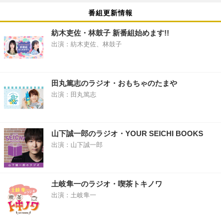
番組更新情報
紡木吏佐・林鼓子 新番組始めます!!
出演：紡木吏佐、林鼓子
田丸篤志のラジオ・おもちゃのたまや
出演：田丸篤志
山下誠一郎のラジオ・YOUR SEICHI BOOKS
出演：山下誠一郎
土岐隼一のラジオ・喫茶トキノワ
出演：土岐隼一