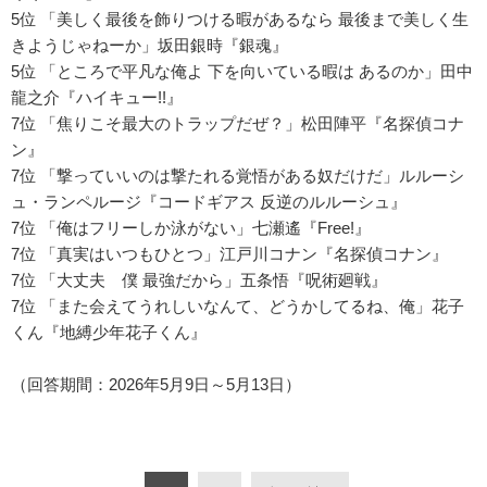
5位 「美しく最後を飾りつける暇があるなら 最後まで美しく生
きようじゃねーか」坂田銀時『銀魂』
5位 「ところで平凡な俺よ 下を向いている暇は あるのか」田中
龍之介『ハイキュー!!』
7位 「焦りこそ最大のトラップだぜ？」松田陣平『名探偵コナ
ン』
7位 「撃っていいのは撃たれる覚悟がある奴だけだ」ルルーシ
ュ・ランペルージ『コードギアス 反逆のルルーシュ』
7位 「俺はフリーしか泳がない」七瀬遙『Free!』
7位 「真実はいつもひとつ」江戸川コナン『名探偵コナン』
7位 「大丈夫 僕 最強だから」五条悟『呪術廻戦』
7位 「また会えてうれしいなんて、どうかしてるね、俺」花子
くん『地縛少年花子くん』
（回答期間：2026年5月9日～5月13日）