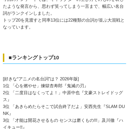
たような発言から、思わず笑ってしまう一言まで、幅広い名台
詞がランクインしました。
トップ20を見渡すと同率13位には22種類の台詞が並ぶ大混戦と
なっています。
■ランキングトップ10
[好きな“アニメの名台詞”は？ 2026年版]
1位 「心を燃やせ」煉獄杏寿郎『鬼滅の刃』
2位 「二度目はなくってよ！」中原中也『文豪ストレイドッグ
ス』
3位 「あきらめたらそこで試合終了だよ」安西先生『SLAM DU
NK』
3位 「才能は開花させるもの センスは磨くもの!!!」及川徹『ハ
イキュー!!』