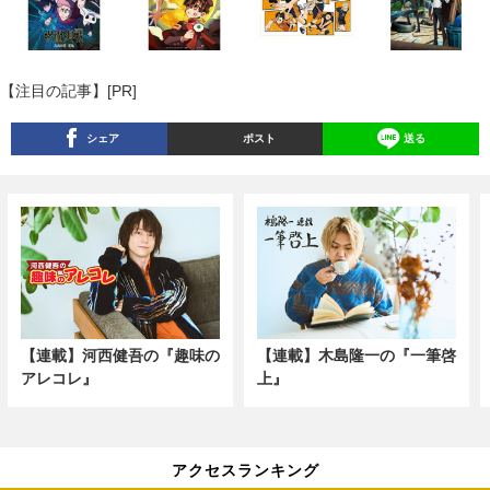
【注目の記事】[PR]
シェア
ポスト
送る
【連載】河西健吾の『趣味の
【連載】木島隆一の『一筆啓
アレコレ』
上』
アクセスランキング