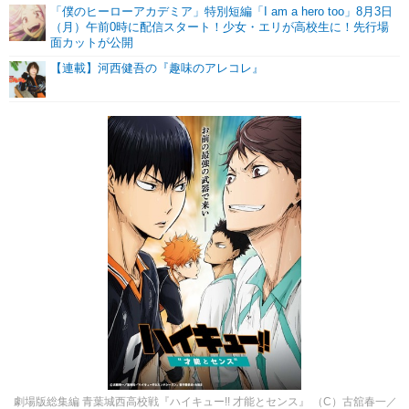
「僕のヒーローアカデミア」特別短編「I am a hero too」8月3日
（月）午前0時に配信スタート！少女・エリが高校生に！先行場
面カットが公開
【連載】河西健吾の『趣味のアレコレ』
劇場版総集編 青葉城西高校戦『ハイキュー!! 才能とセンス』 （C）古舘春一／