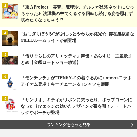
「東方Project」霊夢、魔理沙、チルノが洗濯ネットになっ
ちゃった♪ 洗濯機の中でぐるぐる回転し続ける姿を思わず
眺めたくなっちゃう!?
“おにぎりぼうや”がぷにっとやわらか発光☆ 存在感抜群な
のLEDルームライトが新登場
「借りぐらしのアリエッティ」声優・あらすじ・主題歌ま
とめ【金曜ロードショー放送】
「モンチッチ」が“TENKYU”の着ぐるみに♪ atmosコラボ
アイテム登場！キーチェーン＆Tシャツを展開
「サンリオ」キティがリボンに乗ったり、ポップコーンに
なったり!?エッジの効いたデザインが目を引く♪ トートバ
ッグやポーチが登場
ランキングをもっと見る