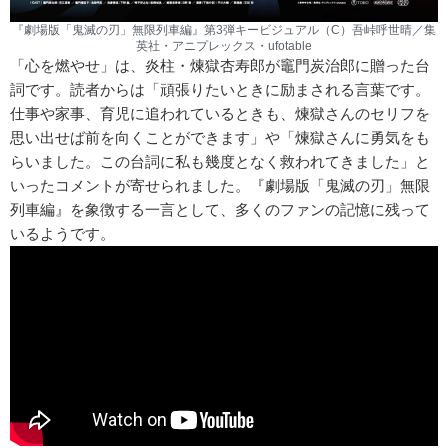
『劇場版「鬼滅の刃」無限列車編』第3弾キービジュアル（C）吾峠呼世晴／集
英社・アニプレックス・ufotable
「心を燃やせ」は、炎柱・煉獄杏寿郎が竈門炭治郎に贈った台
詞です。読者からは「頑張りたいときに励まされる言葉です。
仕事や家事、育児に追われているときも、煉獄さんのセリフを
思い出せば前を向くことができます」や「煉獄さんに勇気をも
らいました。この台詞に私も幾度となく救われてきました」と
いったコメントが寄せられました。『劇場版「鬼滅の刃」無限
列車編』を象徴する一言として、多くのファンの記憶に残って
いるようです。