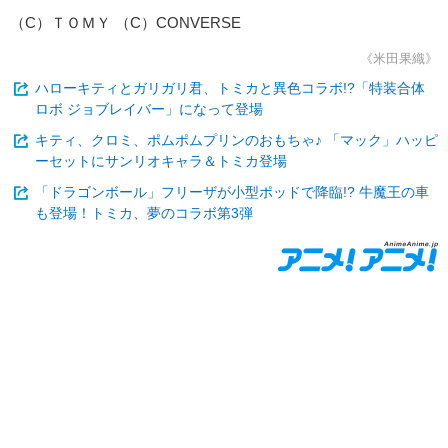
（C）ＴＯＭＹ （C）CONVERSE
《米田果織》
ハローキティとガリガリ君、トミカと異色コラボ!?「特装合体
ロボ ジョブレイバー」になって登場
キティ、クロミ、ポムポムプリンのおもちゃ♪ 「マック」ハッピ
ーセットにサンリオキャラ＆トミカ登場
「ドラゴンボール」フリーザが小型ポッドで降臨!? 牛魔王の車
も登場！トミカ、夢のコラボ第3弾