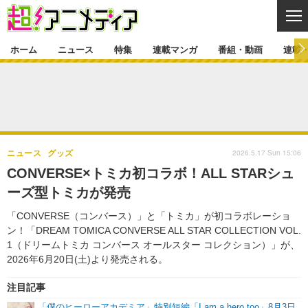
CL
ホーム
ニュース
特集
連載マンガ
番組・動画
連載
ニュース
ニュース一覧
アニメ
特集
ゲーム・アプリ
マンガ
特集一覧
カバー
連載マンガ
2026.5.17 Sun 15:06
ニュース
グッズ
映画
音楽
インタビュー
レポート
連載マンガ一覧
連載一覧
番組・動画
CONVERSE×トミカ初コラボ！ALL STARシュ
グッズ
イベント
ーズ型トミカが発売
ラキりす
番組・動画一覧
ラジオ
連載・ブログ
「CONVERSE（コンバース）」と「トミカ」が初コラボレーショ
声優
コスプレ
動画
連載・ブログ一覧
コラム
ン！「DREAM TOMICA CONVERSE ALL STAR COLLECTION VOL.
舞台
新帝スタ
1（ドリームトミカ コンバース オールスター コレクション）」が、
編集部ブログ・お知らせ
2026年6月20日(土)より発売される。
注目記事
「僕のヒーローアカデミア」特別短編「I am a hero too」8月3日