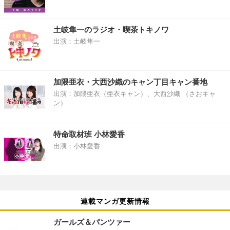
土岐隼一のラジオ・喫茶トキノワ
出演：土岐隼一
加隈亜衣・大西沙織のキャン丁目キャン番地
出演：加隈亜衣（亜衣キャン）、大西沙織 （さおキャ
ン）
特命取材班 小林愛香
出演：小林愛香
連載マンガ更新情報
ガールズ＆パンツァー