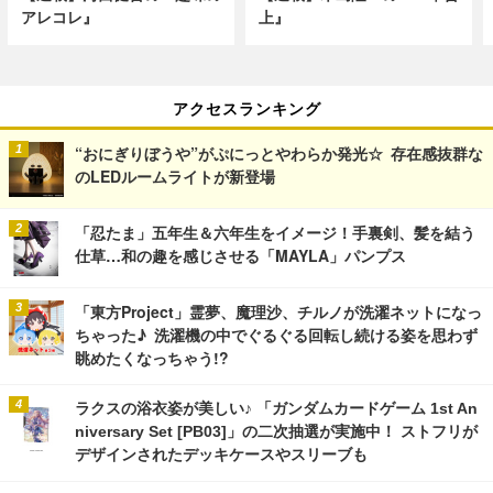
アレコレ』
上』
アクセスランキング
“おにぎりぼうや”がぷにっとやわらか発光☆ 存在感抜群な
のLEDルームライトが新登場
「忍たま」五年生＆六年生をイメージ！手裏剣、髪を結う
仕草…和の趣を感じさせる「MAYLA」パンプス
「東方Project」霊夢、魔理沙、チルノが洗濯ネットになっ
ちゃった♪ 洗濯機の中でぐるぐる回転し続ける姿を思わず
眺めたくなっちゃう!?
ラクスの浴衣姿が美しい♪ 「ガンダムカードゲーム 1st An
niversary Set [PB03]」の二次抽選が実施中！ ストフリが
デザインされたデッキケースやスリーブも