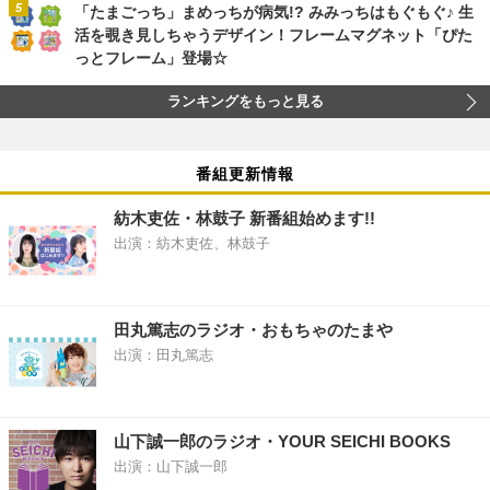
「たまごっち」まめっちが病気!? みみっちはもぐもぐ♪ 生
活を覗き見しちゃうデザイン！フレームマグネット「ぴた
っとフレーム」登場☆
ランキングをもっと見る
番組更新情報
紡木吏佐・林鼓子 新番組始めます!!
出演：紡木吏佐、林鼓子
田丸篤志のラジオ・おもちゃのたまや
出演：田丸篤志
山下誠一郎のラジオ・YOUR SEICHI BOOKS
出演：山下誠一郎