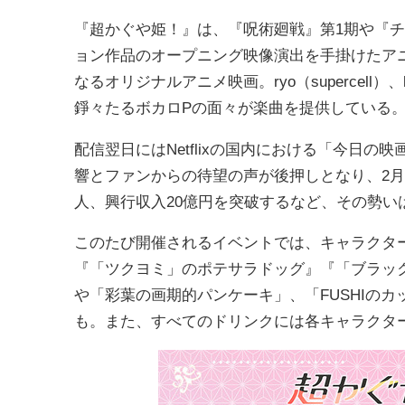
『超かぐや姫！』は、『呪術廻戦』第1期や『
ョン作品のオープニング映像演出を手掛けたア
なるオリジナルアニメ映画。ryo（supercell）、kz（l
錚々たるボカロPの面々が楽曲を提供している
配信翌日にはNetflixの国内における「今日の
響とファンからの待望の声が後押しとなり、2月2
人、興行収入20億円を突破するなど、その勢い
このたび開催されるイベントでは、キャラクタ
『「ツクヨミ」のポテサラドッグ』『「ブラッ
や「彩葉の画期的パンケーキ」、「FUSHIの
も。また、すべてのドリンクには各キャラクタ