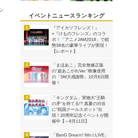
シ
イベントニュースランキング
と
『アイカツフレンズ！』
×『けものフレンズ』のコラ
ボ！「アニメJAM2018」で総
勢38名の豪華ライブが実現！
【レポート】
「まほあこ」完全無修正版
の“超あこがれVer.”映像使用
の「SM大感謝祭」10月6日開
。
催！
ド
「キングダム」実物大“王騎
の矛”を持てる!? 真夏の渋谷
に“戦国クールスポット”出
現！20周年記念イベントが開
催中【～8月11日】
「BanG Dreaｍ! 6th☆LIVE」