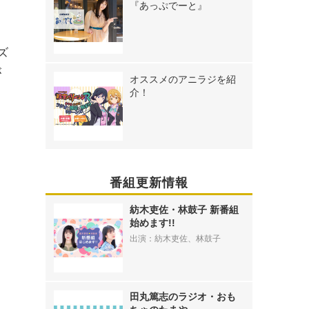
『あっぷでーと』
ズ
が
オススメのアニラジを紹
介！
番組更新情報
紡木吏佐・林鼓子 新番組
始めます!!
出演：紡木吏佐、林鼓子
田丸篤志のラジオ・おも