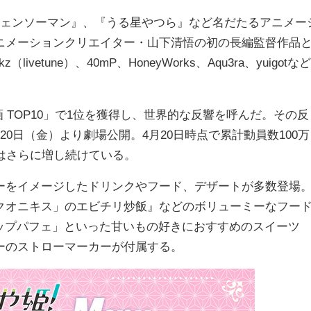
チェンソーマン』、『うる星やつら』など名だたるアニメー
ニメーションクリエイター・山下清悟の初の長編監督作品
ivetune）、40mP、HoneyWorks、Aqu3ra、yuigotなど
。
映画 TOP10」で1位を獲得し、世界的な反響を呼んだ。その反
0日（金）より劇場公開。4月20日時点で累計動員数100万
はさらに増し続けている。
ーをイメージしたドリンクやフード、デザートが多数登場
クオニキス」のエビチリ炒飯』などのボリューミーなフー
カップパフェ」といった甘いもの好きにおすすめのスイーツ
ーのストローマーカーが付属する。