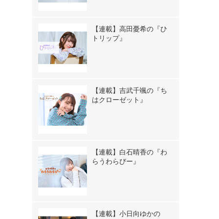
【連載】高田憂希の『ひ
トリップ』
【連載】吉武千颯の『ち
はクローゼット』
【連載】白石晴香の『わ
らうわらびー』
【連載】小日向ゆかの