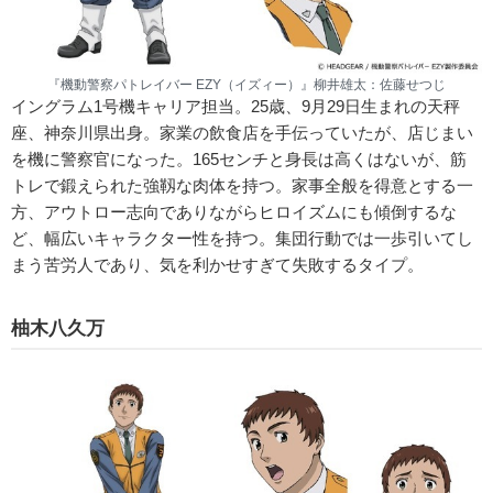
『機動警察パトレイバー EZY（イズィー）』柳井雄太：佐藤せつじ
イングラム1号機キャリア担当。25歳、9月29日生まれの天秤
座、神奈川県出身。家業の飲食店を手伝っていたが、店じまい
を機に警察官になった。165センチと身長は高くはないが、筋
トレで鍛えられた強靱な肉体を持つ。家事全般を得意とする一
方、アウトロー志向でありながらヒロイズムにも傾倒するな
ど、幅広いキャラクター性を持つ。集団行動では一歩引いてし
まう苦労人であり、気を利かせすぎて失敗するタイプ。
柚木八久万