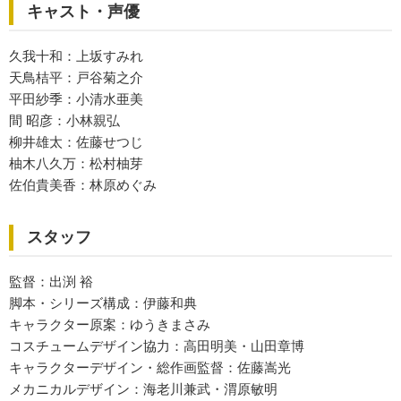
キャスト・声優
久我十和：上坂すみれ
天鳥桔平：戸谷菊之介
平田紗季：小清水亜美
間 昭彦：小林親弘
柳井雄太：佐藤せつじ
柚木八久万：松村柚芽
佐伯貴美香：林原めぐみ
スタッフ
監督：出渕 裕
脚本・シリーズ構成：伊藤和典
キャラクター原案：ゆうきまさみ
コスチュームデザイン協力：高田明美・山田章博
キャラクターデザイン・総作画監督：佐藤嵩光
メカニカルデザイン：海老川兼武・渭原敏明