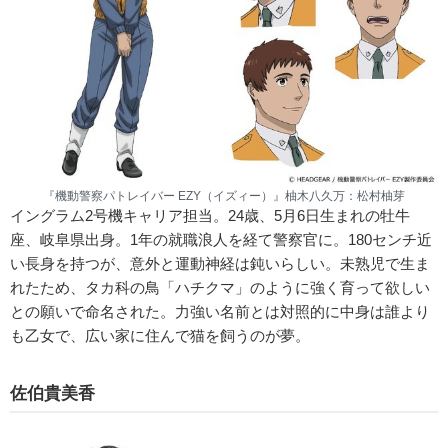
『機動警察パトレイバー EZY（イズィー）』柚木八久万：松村柚芽
イングラム2号機キャリア担当。24歳、5月6日生まれの牡牛
座、岐阜県出身。1年の就職浪人を経て警察官に。180センチ近
い長身を持つが、意外と運動神経は鈍いらしい。未熟児で生ま
れたため、タカ科の鳥「ハチクマ」のように強く育って欲しい
との願いで命名された。力強い名前とは対照的に中身は誰より
も乙女で、広い家に住んで猫を飼うのが夢。
佐伯貴美香