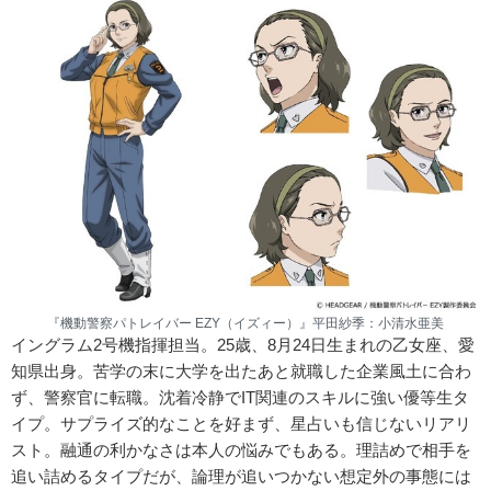
『機動警察パトレイバー EZY（イズィー）』平田紗季：小清水亜美
イングラム2号機指揮担当。25歳、8月24日生まれの乙女座、愛
知県出身。苦学の末に大学を出たあと就職した企業風土に合わ
ず、警察官に転職。沈着冷静でIT関連のスキルに強い優等生タ
イプ。サプライズ的なことを好まず、星占いも信じないリアリ
スト。融通の利かなさは本人の悩みでもある。理詰めで相手を
追い詰めるタイプだが、論理が追いつかない想定外の事態には