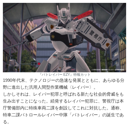
『パトレイバー EZY』特報カット
1990年代末、テクノロジーの急速な発展とともに、あらゆる分
野に進出した汎用人間型作業機械〈レイバー〉。
しかしそれは、レイバー犯罪と呼ばれる新たな社会的脅威をも
生み出すことになった。続発するレイバー犯罪に、警視庁は本
庁警備部内に特殊車両二課を創設してこれに対抗した。通称、
特車二課パトロールレイバー中隊「パトレイバー」の誕生であ
る。