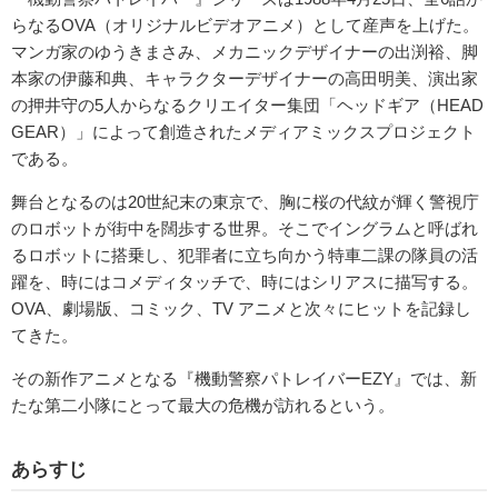
らなるOVA（オリジナルビデオアニメ）として産声を上げた。
マンガ家のゆうきまさみ、メカニックデザイナーの出渕裕、脚
本家の伊藤和典、キャラクターデザイナーの高田明美、演出家
の押井守の5人からなるクリエイター集団「ヘッドギア（HEAD
GEAR）」によって創造されたメディアミックスプロジェクト
である。
舞台となるのは20世紀末の東京で、胸に桜の代紋が輝く警視庁
のロボットが街中を闊歩する世界。そこでイングラムと呼ばれ
るロボットに搭乗し、犯罪者に立ち向かう特車二課の隊員の活
躍を、時にはコメディタッチで、時にはシリアスに描写する。
OVA、劇場版、コミック、TV アニメと次々にヒットを記録し
てきた。
その新作アニメとなる『機動警察パトレイバーEZY』では、新
たな第二小隊にとって最大の危機が訪れるという。
あらすじ