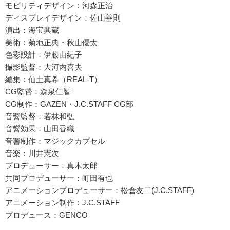
モビリティデザイン：河森正治
ディスプレイデザイン：佐山善則
演出：海宝興蔵
美術：菊地正典・秋山優太
色彩設計：伊藤由紀子
撮影監督：大河内喜夫
編集：仙土真希（REAL-T）
CG監督：森泉仁智
CG制作：GAZEN・J.C.STAFF CG部
音響監督：若林和弘
音響効果：山田香織
音響制作：マジックカプセル
音楽：川井憲次
プロデューサー：真木太郎
共同プロデューサー：町田有也
アニメーションプロデューサー：松倉友二(J.C.STAFF)
アニメーション制作：J.C.STAFF
プロデュース：GENCO