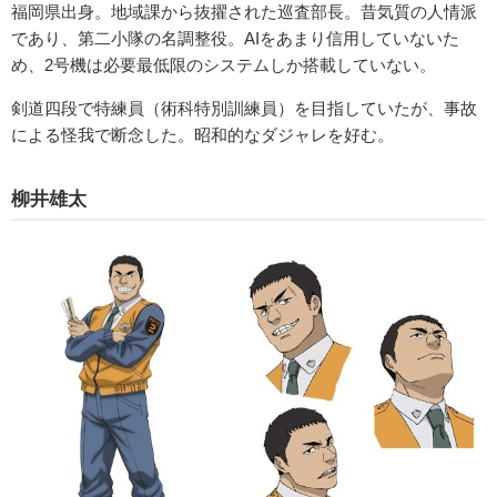
福岡県出身。地域課から抜擢された巡査部長。昔気質の人情派
であり、第二小隊の名調整役。AIをあまり信用していないた
め、2号機は必要最低限のシステムしか搭載していない。
剣道四段で特練員（術科特別訓練員）を目指していたが、事故
による怪我で断念した。昭和的なダジャレを好む。
柳井雄太