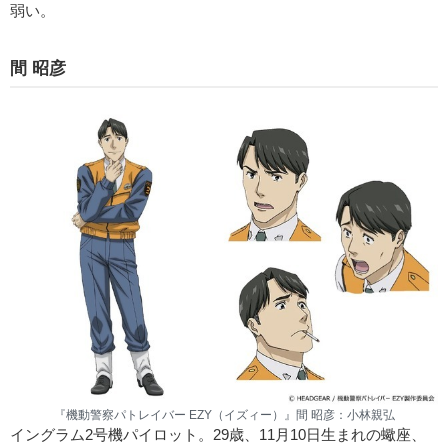
弱い。
間 昭彦
『機動警察パトレイバー EZY（イズィー）』間 昭彦：小林親弘
イングラム2号機パイロット。29歳、11月10日生まれの蠍座、