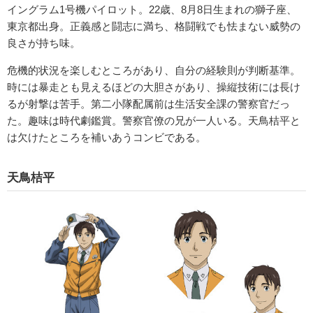
イングラム1号機パイロット。22歳、8月8日生まれの獅子座、
東京都出身。正義感と闘志に満ち、格闘戦でも怯まない威勢の
良さが持ち味。
危機的状況を楽しむところがあり、自分の経験則が判断基準。
時には暴走とも見えるほどの大胆さがあり、操縦技術には長け
るが射撃は苦手。第二小隊配属前は生活安全課の警察官だっ
た。趣味は時代劇鑑賞。警察官僚の兄が一人いる。天鳥桔平と
は欠けたところを補いあうコンビである。
天鳥桔平