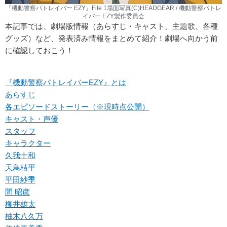
『機動警察パトレイバー EZY』File 1場面写真(C)HEADGEAR / 機動警察パトレ
イバー EZY製作委員会
本記事では、劇場版情報（あらすじ・キャスト、主題歌、各種
グッズ）など、発表済み情報をまとめて紹介！劇場へ向かう前
に確認しておこう！
『機動警察パトレイバーEZY』とは
あらすじ
各エピソードストーリー（※現時点公開）
キャスト・声優
スタッフ
キャラクター
久我十和
天鳥桔平
平田紗季
間 昭彦
柳井雄太
柚木八久万