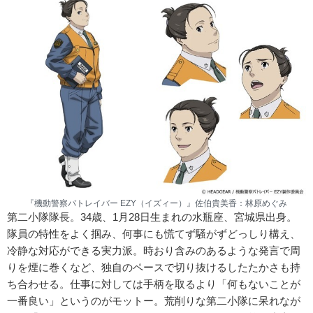
『機動警察パトレイバー EZY（イズィー）』佐伯貴美香：林原めぐみ
第二小隊隊長。34歳、1月28日生まれの水瓶座、宮城県出身。
隊員の特性をよく掴み、何事にも慌てず騒がずどっしり構え、
冷静な対応ができる実力派。時おり含みのあるような発言で周
りを煙に巻くなど、独自のペースで切り抜けるしたたかさも持
ち合わせる。仕事に対しては手柄を取るより「何もないことが
一番良い」というのがモットー。荒削りな第二小隊に呆れなが