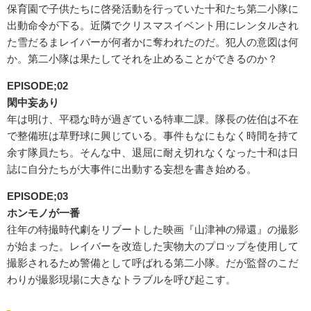
保育園で子供たちに啓発活動を行っていた十和たち第二小隊に
出動命令が下る。近隣でクリスマスイベント用にレンタルされ
た雪だるまレイバーが何者かに奪われたのだ。犯人の意図は何
か。第二小隊は果たしてそれを止めることができるのか？
EPISODE;02
閑中妄あり
年は明け、平穏な時が過ぎている特車二課。隊長の佐伯は不在
で整備班は草野球に興じている。事件もなにもなく時間を持て
余す隊員たち。そんな中、退屈に耐え切れなくなった十和は日
誌に自分たちが大事件に出動する妄想を書き始める。
EPISODE;03
ホンモノが一番
往年の特撮時代劇をリブートした映画『山津神の帰還』の撮影
が始まった。レイバーを改造した実物大のプロップを使用して
撮影されるため警備として呼ばれる第二小隊。だが監督のこだ
わりが撮影現場に大きなトラブルを呼び起こす。