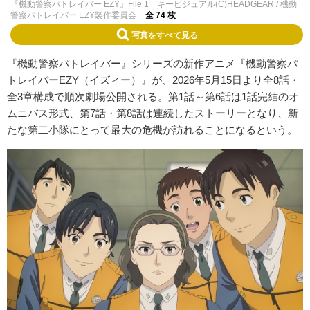
『機動警察パトレイバー EZY』File 1 キービジュアル(C)HEADGEAR / 機動
警察パトレイバー EZY製作委員会
全 74 枚
写真をすべて見る
『機動警察パトレイバー』シリーズの新作アニメ『機動警察パ
トレイバーEZY（イズィー）』が、2026年5月15日より全8話・
全3章構成で順次劇場公開される。第1話～第6話は1話完結のオ
ムニバス形式、第7話・第8話は連続したストーリーとなり、新
たな第二小隊にとって最大の危機が訪れることになるという。