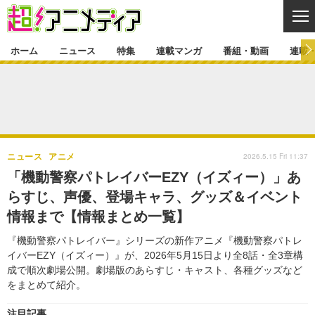
CL
ホーム
ニュース
特集
連載マンガ
番組・動画
連載
ニュース
ニュース一覧
アニメ
特集
ゲーム・アプリ
マンガ
特集一覧
カバー
連載マンガ
2026.5.15 Fri 11:37
ニュース
アニメ
映画
音楽
インタビュー
レポート
連載マンガ一覧
連載一覧
番組・動画
「機動警察パトレイバーEZY（イズィー）」あ
グッズ
イベント
らすじ、声優、登場キャラ、グッズ＆イベント
ラキりす
番組・動画一覧
ラジオ
連載・ブログ
情報まで【情報まとめ一覧】
声優
コスプレ
動画
連載・ブログ一覧
コラム
『機動警察パトレイバー』シリーズの新作アニメ『機動警察パトレ
舞台
新帝スタ
イバーEZY（イズィー）』が、2026年5月15日より全8話・全3章構
編集部ブログ・お知らせ
成で順次劇場公開。劇場版のあらすじ・キャスト、各種グッズなど
をまとめて紹介。
注目記事