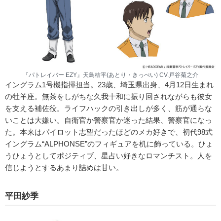
『パトレイバー EZY』天鳥桔平(あとり・きっぺい) CV.戸谷菊之介
イングラム1号機指揮担当。23歳、埼玉県出身、4月12日生まれ
の牡羊座。無茶をしがちな久我十和に振り回されながらも彼女
を支える補佐役。ライフハックの引き出しが多く、筋が通らな
いことは大嫌い。自衛官か警察官か迷った結果、警察官になっ
た。本来はパイロット志望だったほどのメカ好きで、初代98式
イングラム“ALPHONSE”のフィギュアを机に飾っている。ひょ
うひょうとしてポジティブ、星占い好きなロマンチスト。人を
信じようとするあまり詰めは甘い。
平田紗季