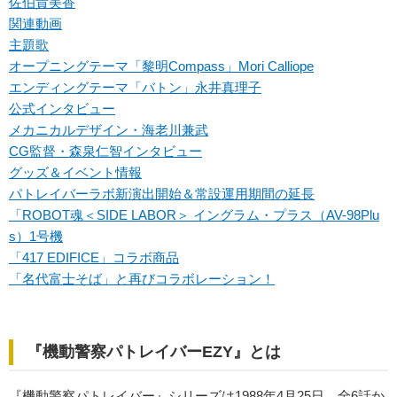
佐伯貴美香
関連動画
主題歌
オープニングテーマ「黎明Compass」Mori Calliope
エンディングテーマ「バトン」永井真理子
公式インタビュー
メカニカルデザイン・海老川兼武
CG監督・森泉仁智インタビュー
グッズ＆イベント情報
パトレイバーラボ新演出開始＆常設運用期間の延長
「ROBOT魂＜SIDE LABOR＞ イングラム・プラス（AV-98Plu
s）1号機
「417 EDIFICE」コラボ商品
「名代富士そば」と再びコラボレーション！
『機動警察パトレイバーEZY』とは
『機動警察パトレイバー』シリーズは1988年4月25日、全6話か