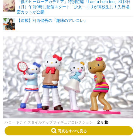
「僕のヒーローアカデミア」特別短編「I am a hero too」8月3日
（月）午前0時に配信スタート！少女・エリが高校生に！先行場
面カットが公開
【連載】河西健吾の『趣味のアレコレ』
ハローキティ スタイルアップフィギュアコレクション
全 8 枚
写真をすべて見る