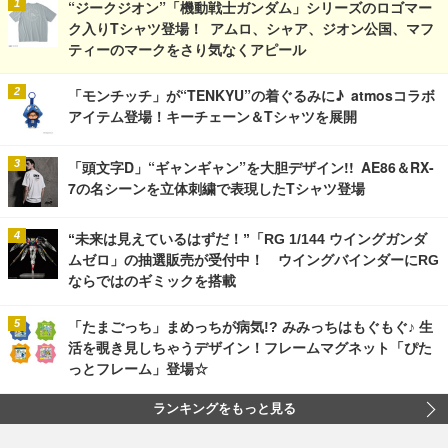
“ジークジオン”「機動戦士ガンダム」シリーズのロゴマー
ク入りTシャツ登場！ アムロ、シャア、ジオン公国、マフ
ティーのマークをさり気なくアピール
「モンチッチ」が“TENKYU”の着ぐるみに♪ atmosコラボ
アイテム登場！キーチェーン＆Tシャツを展開
「頭文字D」“ギャンギャン”を大胆デザイン!! AE86＆RX-
7の名シーンを立体刺繍で表現したTシャツ登場
“未来は見えているはずだ！”「RG 1/144 ウイングガンダ
ムゼロ」の抽選販売が受付中！ ウイングバインダーにRG
ならではのギミックを搭載
「たまごっち」まめっちが病気!? みみっちはもぐもぐ♪ 生
活を覗き見しちゃうデザイン！フレームマグネット「ぴた
っとフレーム」登場☆
ランキングをもっと見る