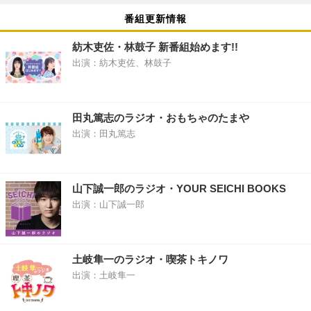
番組更新情報
紡木吏佐・林鼓子 新番組始めます!!
出演：紡木吏佐、林鼓子
田丸篤志のラジオ・おもちゃのたまや
出演：田丸篤志
山下誠一郎のラジオ・YOUR SEICHI BOOKS
出演：山下誠一郎
土岐隼一のラジオ・喫茶トキノワ
出演：土岐隼一