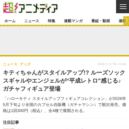
CL
ホーム
ニュース
特集
連載マンガ
番組・動画
連載
ニュース
ニュース一覧
アニメ
特集
ゲーム・アプリ
マンガ
特集一覧
カバー
連載マンガ
2026.5.14 Thu 13:06
ニュース
グッズ
映画
音楽
インタビュー
レポート
連載マンガ一覧
連載一覧
番組・動画
キティちゃんがスタイルアップ!? ルーズソック
グッズ
イベント
スギャルやエンジェルが“平成レトロ”感じる♪
ラキりす
番組・動画一覧
ラジオ
連載・ブログ
ガチャフィギュア登場
声優
コスプレ
動画
連載・ブログ一覧
コラム
「ハローキティ スタイルアップフィギュアコレクション」が2026年
舞台
新帝スタ
5月下旬より全国のカプセル自販機（ガチャマシン）で順次発売。価
編集部ブログ・お知らせ
格は1回300円（税込）、全4種で展開される。
注目記事