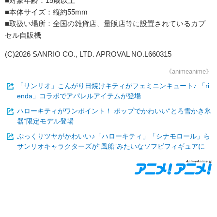
■対象年齢：15歳以上
■本体サイズ：縦約55mm
■取扱い場所：全国の雑貨店、量販店等に設置されているカプ
セル自販機
(C)2026 SANRIO CO., LTD. APROVAL NO.L660315
《animeanime》
「サンリオ」こんがり日焼けキティがフェミニンキュート♪ 「ri
enda」コラボでアパレルアイテムが登場
ハローキティがワンポイント！ ポップでかわいい“とろ雪かき氷
器”限定モデル登場
ぷっくりツヤがかわいい♪「ハローキティ」「シナモロール」ら
サンリオキャラクターズが“風船”みたいなソフビフィギュアに