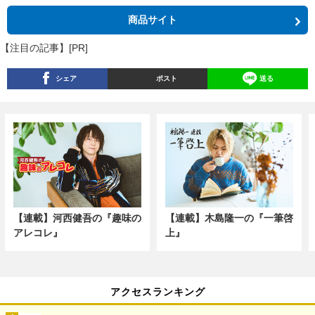
商品サイト
【注目の記事】[PR]
シェア
ポスト
送る
【連載】河西健吾の『趣味の
【連載】木島隆一の『一筆啓
アレコレ』
上』
アクセスランキング