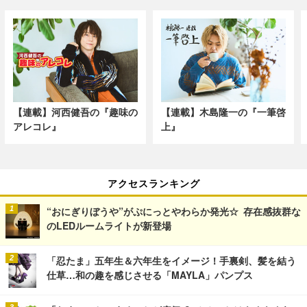
【連載】河西健吾の『趣味の
【連載】木島隆一の『一筆啓
アレコレ』
上』
アクセスランキング
“おにぎりぼうや”がぷにっとやわらか発光☆ 存在感抜群な
のLEDルームライトが新登場
「忍たま」五年生＆六年生をイメージ！手裏剣、髪を結う
仕草…和の趣を感じさせる「MAYLA」パンプス