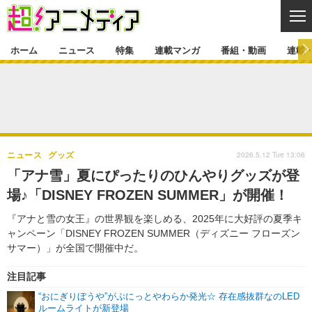
CL
ホーム
ニュース
特集
連載マンガ
番組・動画
連載
ニュース
ニュース一覧
アニメ
特集
ゲーム・アプリ
マンガ
特集一覧
カバー
連載マンガ
2026.5.12 Tue 13:06
ニュース
グッズ
映画
音楽
インタビュー
レポート
連載マンガ一覧
連載一覧
番組・動画
「アナ雪」夏にぴったりのひんやりグッズが登
グッズ
イベント
場♪「DISNEY FROZEN SUMMER」が開催！
ラキりす
番組・動画一覧
ラジオ
連載・ブログ
『アナと雪の女王』の世界観を楽しめる、2025年に大好評の夏季キ
声優
コスプレ
動画
連載・ブログ一覧
コラム
ャンペーン「DISNEY FROZEN SUMMER（ディズニー フローズン
舞台
新帝スタ
サマー）」が全国で開催中だ。
編集部ブログ・お知らせ
注目記事
“おにぎりぼうや”がぷにっとやわらか発光☆ 存在感抜群なのLED
ルームライトが新登場