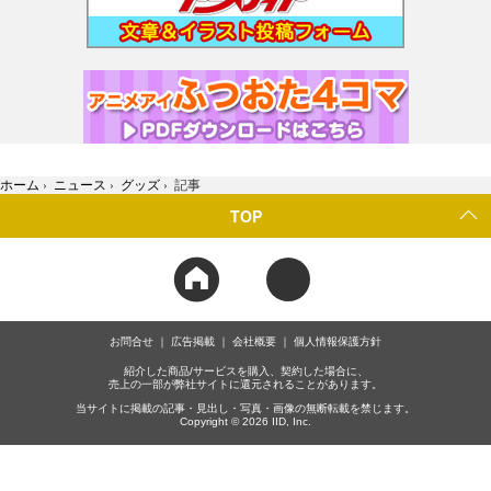
ホーム
›
ニュース
›
グッズ
›
記事
TOP
お問合せ
広告掲載
会社概要
個人情報保護方針
紹介した商品/サービスを購入、契約した場合に、
売上の一部が弊社サイトに還元されることがあります。
当サイトに掲載の記事・見出し・写真・画像の無断転載を禁じます。
Copyright © 2026 IID, Inc.