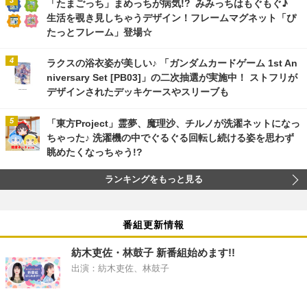
「たまごっち」まめっちが病気!? みみっちはもぐもぐ♪
生活を覗き見しちゃうデザイン！フレームマグネット「ぴ
たっとフレーム」登場☆
ラクスの浴衣姿が美しい♪ 「ガンダムカードゲーム 1st An
niversary Set [PB03]」の二次抽選が実施中！ ストフリが
デザインされたデッキケースやスリーブも
「東方Project」霊夢、魔理沙、チルノが洗濯ネットになっ
ちゃった♪ 洗濯機の中でぐるぐる回転し続ける姿を思わず
眺めたくなっちゃう!?
ランキングをもっと見る
番組更新情報
紡木吏佐・林鼓子 新番組始めます!!
出演：紡木吏佐、林鼓子