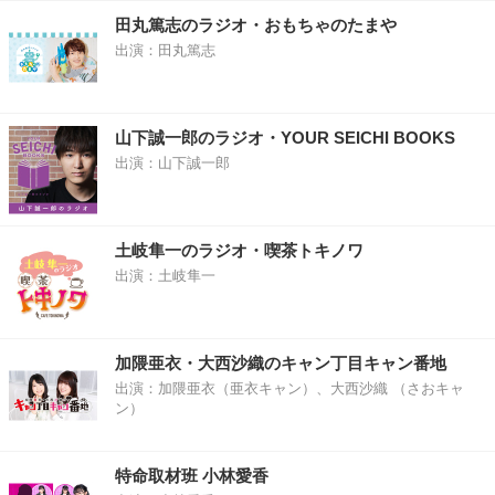
田丸篤志のラジオ・おもちゃのたまや
出演：田丸篤志
山下誠一郎のラジオ・YOUR SEICHI BOOKS
出演：山下誠一郎
土岐隼一のラジオ・喫茶トキノワ
出演：土岐隼一
加隈亜衣・大西沙織のキャン丁目キャン番地
出演：加隈亜衣（亜衣キャン）、大西沙織 （さおキャ
ン）
特命取材班 小林愛香