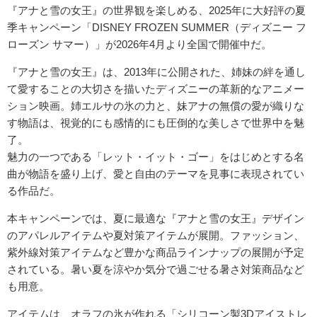
『アナと雪の女王』の世界観を楽しめる、2025年に大好評の夏
季キャンペーン「DISNEY FROZEN SUMMER（ディズニー フ
ローズン サマー）」が2026年4月より全国で開催中だ。
『アナと雪の女王』は、2013年に公開された、姉妹の絆を通し
て愛することの大切さを描いたディズニーの革新的なアニメー
ション映画。姉エルサの氷の力と、妹アナの無償の愛が織りな
す物語は、視覚的にも感情的にも圧倒的な美しさで世界中を魅
了。
魅力の一つである「レット・イット・ゴー」をはじめとする名
曲が物語を盛り上げ、愛と自由のテーマを見事に表現されてい
る作品だ。
本キャンペーンでは、夏に最適な『アナと雪の女王』デザイン
のアパレルアイテムや夏対策アイテムが展開。ファッション、
紫外線対策アイテムなど豊かな商品ラインナップの展開が予定
されている。暑い夏を涼やか気分で過ごせる暑さ対策商品など
も用意。
アイテムは、オラフの氷が作れる「シリコーン製3Dアイストレ