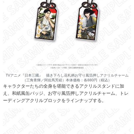
TVアニメ『日本三國』 描き下ろし花札柄お守り風箔押しアクリルチャーム
（三角青輝／阿佐馬芳経）本体価格：各880円（税込）
キャラクターたちの全身を堪能できるアクリルスタンドに加
え、和紙風缶バッジ、お守り風箔押しアクリルチャーム、トレ
ーディングアクリルブロックをラインナップする。