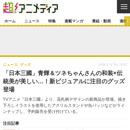
CL
ホーム
ニュース
特集
連載マンガ
番組・動画
連載
ニュース
ニュース一覧
アニメ
特集
ゲーム・アプリ
マンガ
特集一覧
カバー
連載マンガ
2026.5.12 Tue 12:37
ニュース
グッズ
映画
音楽
インタビュー
レポート
連載マンガ一覧
連載一覧
番組・動画
「日本三國」青輝＆ツネちゃんさんの和装×伝
グッズ
イベント
統美が美しい…！新ビジュアルに注目のグッズ
ラキりす
番組・動画一覧
ラジオ
連載・ブログ
登場
声優
コスプレ
動画
連載・ブログ一覧
コラム
TVアニメ『日本三國』より、花札柄デザインの新商品が登場。描き
舞台
新帝スタ
下ろしイラストを使用したアクリルスタンドや缶バッジなどがライ
編集部ブログ・お知らせ
ンナップし、予約販売を受け付けている。
注目記事