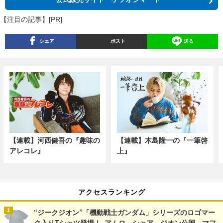
【注目の記事】[PR]
シェア
ポスト
送る
【連載】河西健吾の『趣味の
【連載】木島隆一の『一筆啓
アレコレ』
上』
アクセスランキング
“ジークジオン”「機動戦士ガンダム」シリーズのロゴマー
ク入りTシャツ登場！ アムロ、シャア、ジオン公国、マフ