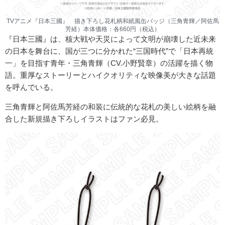
TVアニメ『日本三國』 描き下ろし花札柄和紙風缶バッジ（三角青輝／阿佐馬
芳経）本体価格：各660円（税込）
『日本三國』は、核大戦や天災によって文明が崩壊した近未来
の日本を舞台に、国が三つに分かれた“三国時代”で「日本再統
一」を目指す青年・三角青輝（CV.小野賢章）の活躍を描く物
語。重厚なストーリーとハイクオリティな映像美が大きな話題
を呼んでいる。
三角青輝と阿佐馬芳経の和装に伝統的な花札の美しい絵柄を融
合した新規描き下ろしイラストはファン必見。