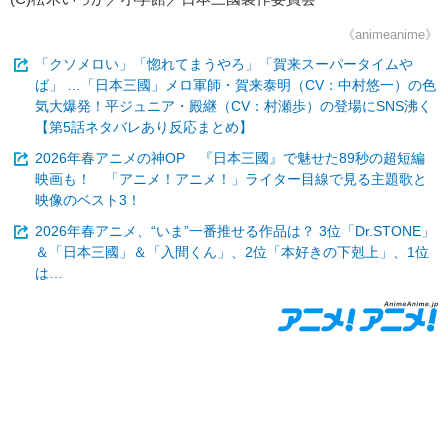
《animeanime》
「クソメロい」「惚れてまうやろ」「賀来スーパータイムや
ば」 …「日本三國」メロ軍師・賀来泰明（CV：中村悠一）の色
気大爆発！平ジュニア・殿継（CV：村瀬歩）の登場にSNS沸く
【第5話ネタバレあり反応まとめ】
2026年春アニメの神OP 『日本三國』で魅せた89秒の超短編
映画も！ 「アニメ！アニメ！」ライター目線で見る主題歌と
映像のベスト3！
2026年春アニメ、“いま”一番推せる作品は？ 3位「Dr.STONE」
＆「日本三國」＆「入間くん」、2位「本好きの下剋上」、1位
は…