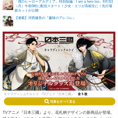
「僕のヒーローアカデミア」特別短編「I am a hero too」8月3日
（月）午前0時に配信スタート！少女・エリが高校生に！先行場
面カットが公開
【連載】河西健吾の『趣味のアレコレ』
キャラディショナルトイ TVアニメ『日本三國』
全 5 枚
写真をすべて見る
TVアニメ『日本三國』より、花札柄デザインの新商品が登場。