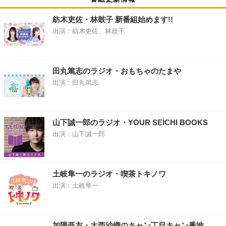
紡木吏佐・林鼓子 新番組始めます!!
出演：紡木吏佐、林鼓子
田丸篤志のラジオ・おもちゃのたまや
出演：田丸篤志
山下誠一郎のラジオ・YOUR SEICHI BOOKS
出演：山下誠一郎
土岐隼一のラジオ・喫茶トキノワ
出演：土岐隼一
加隈亜衣・大西沙織のキャン丁目キャン番地