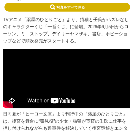
写真をすべて見る
TVアニメ『薬屋のひとりごと』より、猫猫と壬氏がハズレなし
のキャラクターくじ「一番くじ」に登場。2026年6月5日からロ
ーソン、ミニストップ、デイリーヤマザキ、書店、ホビーショ
ップなどで順次発売がスタートする。
日向夏が「ヒーロー文庫」より刊行中の『薬屋のひとりごと』
は、後宮を舞台に“毒見役”の少女・猫猫が宦官の壬氏に仕事を
押し付けられながらも難事件を解決していく後宮謎解きエンタ