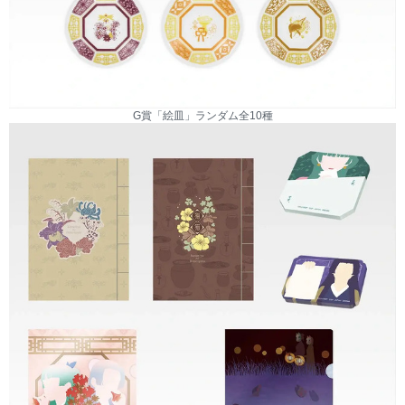
G賞「絵皿」ランダム全10種