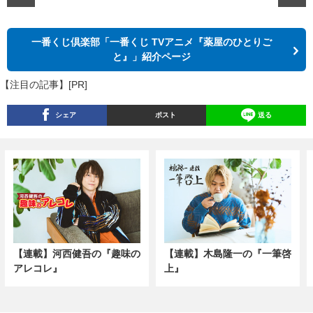
一番くじ倶楽部「一番くじ TVアニメ『薬屋のひとりご
と』」紹介ページ
【注目の記事】[PR]
シェア
ポスト
送る
【連載】河西健吾の『趣味の
【連載】木島隆一の『一筆啓
アレコレ』
上』