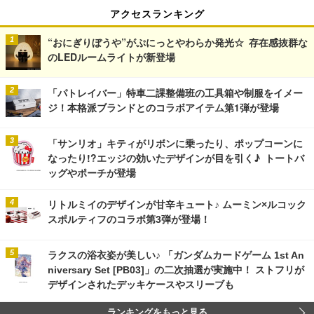
アクセスランキング
“おにぎりぼうや”がぷにっとやわらか発光☆ 存在感抜群な
のLEDルームライトが新登場
「パトレイバー」特車二課整備班の工具箱や制服をイメー
ジ！本格派ブランドとのコラボアイテム第1弾が登場
「サンリオ」キティがリボンに乗ったり、ポップコーンに
なったり!?エッジの効いたデザインが目を引く♪ トートバ
ッグやポーチが登場
リトルミイのデザインが甘辛キュート♪ ムーミン×ルコック
スポルティフのコラボ第3弾が登場！
ラクスの浴衣姿が美しい♪ 「ガンダムカードゲーム 1st An
niversary Set [PB03]」の二次抽選が実施中！ ストフリが
デザインされたデッキケースやスリーブも
ランキングをもっと見る