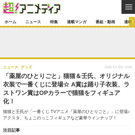
CL
ホーム
ニュース
特集
連載マンガ
番組・動画
連載
ニュース
ニュース一覧
アニメ
特集
ゲーム・アプリ
マンガ
特集一覧
カバー
連載マンガ
2026.5.9 Sat 10:06
ニュース
グッズ
映画
音楽
インタビュー
レポート
連載マンガ一覧
連載一覧
番組・動画
「薬屋のひとりごと」猫猫＆壬氏、オリジナル
グッズ
イベント
衣装で一番くじに登場☆ A賞は踊り子衣装、ラ
ラキりす
番組・動画一覧
ラジオ
連載・ブログ
ストワン賞はOPカラーで猫猫をフィギュア
声優
コスプレ
動画
連載・ブログ一覧
コラム
化！
舞台
新帝スタ
編集部ブログ・お知らせ
猫猫と壬氏が「一番くじ TVアニメ『薬屋のひとりごと』」に登場♪
アクスタ、ちょこのっこフィギュアなど豪華ラインナップ！
注目記事