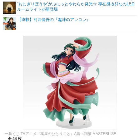
“おにぎりぼうや”がぷにっとやわらか発光☆ 存在感抜群なのLED
ルームライトが新登場
【連載】河西健吾の『趣味のアレコレ』
一番くじ TVアニメ『薬屋のひとりごと』A賞：猫猫 MASTERLISE
全 44 枚