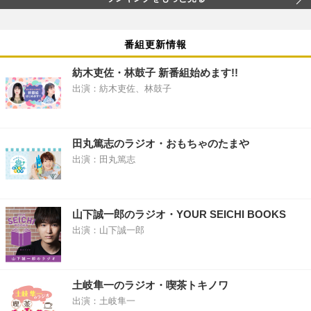
番組更新情報
紡木吏佐・林鼓子 新番組始めます!!
出演：紡木吏佐、林鼓子
田丸篤志のラジオ・おもちゃのたまや
出演：田丸篤志
山下誠一郎のラジオ・YOUR SEICHI BOOKS
出演：山下誠一郎
土岐隼一のラジオ・喫茶トキノワ
出演：土岐隼一