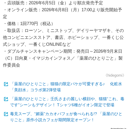
・店頭販売：2026年6月5日（金）より順次発売予定
・オンライン販売：2026年6月8日（月）17:00より販売開始予
定
・価格：1回770円（税込）
・取扱店：ローソン、ミニストップ、デイリーヤマザキ、その
他コンビニエンスストア、書店、ホビーショップ、一番くじ公
式ショップ、一番くじONLINEなど
・ダブルチャンスキャンペーン期間：発売日～2026年9月末日
（C）日向夏・イマジカインフォス／「薬屋のひとりごと」製
作委員会
《hidegomi》
「薬屋のひとりごと」猫猫の限定パケが可愛すぎる♪ 化粧水
「美顔水」コラボ第2弾登場
「薬屋のひとりごと」壬氏さまの麗しい横顔や、猫猫“これ、毒
です”シーンもデザイン！ Tシャツ6種がイオン限定で登場
毒見スープ、“媚薬”カカオパフェが食べられる!? 「薬屋のひと
りごと」原作小説カフェが期間限定オープン！