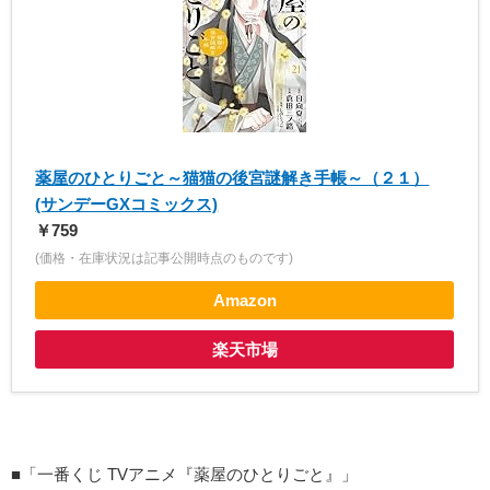
薬屋のひとりごと～猫猫の後宮謎解き手帳～（２１）
(サンデーGXコミックス)
￥759
(価格・在庫状況は記事公開時点のものです)
Amazon
楽天市場
■「一番くじ TVアニメ『薬屋のひとりごと』」