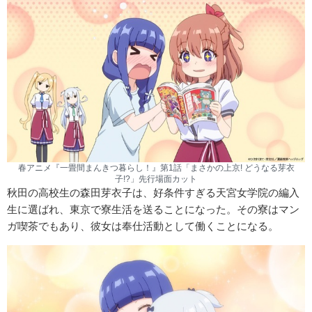
春アニメ『一畳間まんきつ暮らし！』第1話「まさかの上京! どうなる芽衣
子!?」先行場面カット
秋田の高校生の森田芽衣子は、好条件すぎる天宮女学院の編入
生に選ばれ、東京で寮生活を送ることになった。その寮はマン
ガ喫茶でもあり、彼女は奉仕活動として働くことになる。