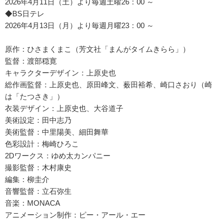
2026年4月11日（土）より毎週土曜26：00 ～
◆BS日テレ
2026年4月13日（月）より毎週月曜23：00 ～
原作：ひさまくまこ（芳文社「まんがタイムきらら」）
監督：渡部穏寛
キャラクターデザイン：上原史也
総作画監督：上原史也、原田峰文、薮田裕希、崎口さおり（崎
は「たつさき」）
衣装デザイン：上原史也、大谷道子
美術設定：田中志乃
美術監督：中里陽美、細田舞華
色彩設計：梅崎ひろこ
2Dワークス：ゆめ太カンパニー
撮影監督：木村康史
編集：柳圭介
音響監督：立石弥生
音楽：MONACA
アニメーション制作：ピー・アール・エー