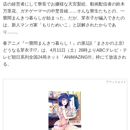
店の経営者にして寮長でお嬢様な天宮梨絵、動画配信者の鈴木
万里花、ガチゲーマーの中埜音緒……そんな寮生たちとの、一
畳間まんきつ暮らしが始まった。だが、芽衣子が編入できたの
は、新人マンガ家「もりためいこ」と誤解されたからであ
り……。
春アニメ『一畳間まんきつ暮らし！』の第1話「まさかの上京!
どうなる芽衣子!?」は、4月11日（土）26時よりABCテレビ・テ
レビ朝日系列全国24局ネット「ANiMAZiNG!!!」枠にて放送され
る。