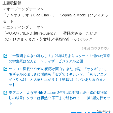
主題歌情報
＜オープニングテーマ＞
「チャオチャオ（Ciao Ciao）」 Sophià la Mode（ソフィアラ
モード）
＜エンディングテーマ＞
「やわやわNERD 超FreQuency」 夢限大みゅーたいぷ
（C）ひさまくまこ・芳文社／漫画喫茶ヘッジホッグ
《仲瀬 コウタロウ》
「一畳間まんきつ暮らし！」26年4月よりスタート！憧れた東京
の学生寮はなんと…？ティザービジュアル公開
ツッコミ満載!? SNSの反応が面白すぎた（笑）「オタギャル」
陽ギャルの優しさに感動も「モブでミキシン!?」「もろアニメ
イトやんけ」と大盛り上がり！【第1話ネタバレあり反応まと
め】
春アニメ「よう実 4th Season 2年生編1学期」綾小路の特別試
験の結果にクラスは騒然!? 不正まで疑われて… 第5話先行カッ
ト