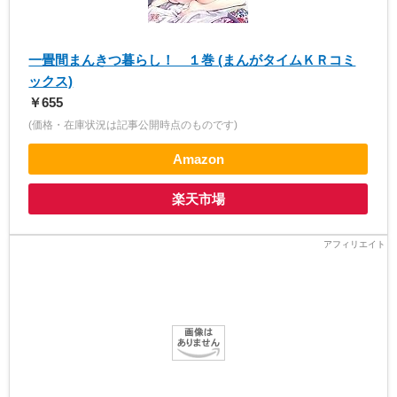
一畳間まんきつ暮らし！ １巻 (まんがタイムＫＲコミ
ックス)
￥655
(価格・在庫状況は記事公開時点のものです)
Amazon
楽天市場