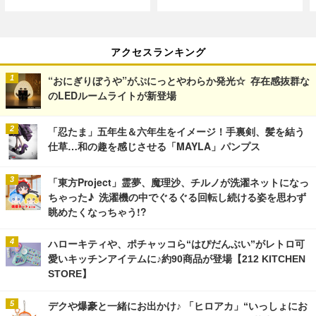
アクセスランキング
“おにぎりぼうや”がぷにっとやわらか発光☆ 存在感抜群な
のLEDルームライトが新登場
「忍たま」五年生＆六年生をイメージ！手裏剣、髪を結う
仕草…和の趣を感じさせる「MAYLA」パンプス
「東方Project」霊夢、魔理沙、チルノが洗濯ネットになっ
ちゃった♪ 洗濯機の中でぐるぐる回転し続ける姿を思わず
眺めたくなっちゃう!?
ハローキティや、ポチャッコら“はぴだんぶい”がレトロ可
愛いキッチンアイテムに♪約90商品が登場【212 KITCHEN
STORE】
デクや爆豪と一緒にお出かけ♪ 「ヒロアカ」“いっしょにお