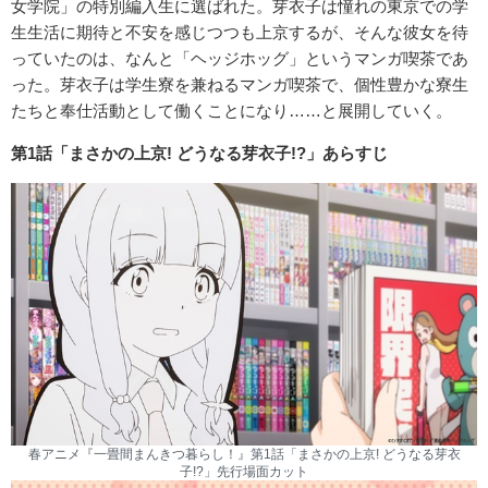
女学院」の特別編入生に選ばれた。芽衣子は憧れの東京での学
生生活に期待と不安を感じつつも上京するが、そんな彼女を待
っていたのは、なんと「ヘッジホッグ」というマンガ喫茶であ
った。芽衣子は学生寮を兼ねるマンガ喫茶で、個性豊かな寮生
たちと奉仕活動として働くことになり……と展開していく。
第1話「まさかの上京! どうなる芽衣子!?」あらすじ
春アニメ『一畳間まんきつ暮らし！』第1話「まさかの上京! どうなる芽衣
子!?」先行場面カット