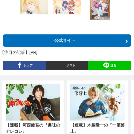
公式サイト
【注目の記事】[PR]
シェア
ポスト
送る
【連載】河西健吾の『趣味の
【連載】木島隆一の『一筆啓
アレコレ』
上』