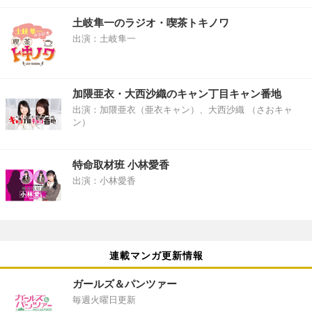
土岐隼一のラジオ・喫茶トキノワ
出演：土岐隼一
加隈亜衣・大西沙織のキャン丁目キャン番地
出演：加隈亜衣（亜衣キャン）、大西沙織 （さおキャ
ン）
特命取材班 小林愛香
出演：小林愛香
連載マンガ更新情報
ガールズ＆パンツァー
毎週火曜日更新