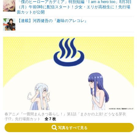
「僕のヒーローアカデミア」特別短編「I am a hero too」8月3日
（月）午前0時に配信スタート！少女・エリが高校生に！先行場
面カットが公開
【連載】河西健吾の『趣味のアレコレ』
春アニメ『一畳間まんきつ暮らし！』第1話「まさかの上京! どうなる芽衣
子!?」先行場面カット
全 7 枚
写真をすべて見る