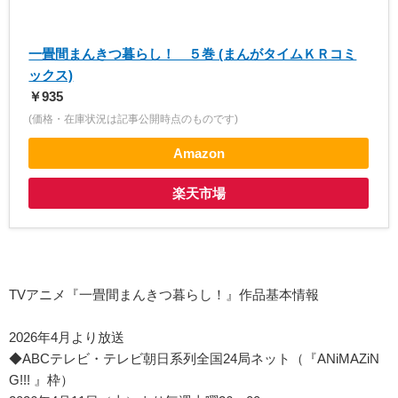
一畳間まんきつ暮らし！ ５巻 (まんがタイムＫＲコミ
ックス)
￥935
(価格・在庫状況は記事公開時点のものです)
Amazon
楽天市場
TVアニメ『一畳間まんきつ暮らし！』作品基本情報
2026年4月より放送
◆ABCテレビ・テレビ朝日系列全国24局ネット（『ANiMAZiN
G!!! 』枠）