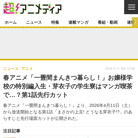
CL
ホーム
ニュース
特集
連載マンガ
番組・動画
連載
ニュース
ニュース一覧
アニメ
特集
ゲーム・アプリ
マンガ
特集一覧
カバー
連載マンガ
2026.4.11 Sat 14:06
ニュース
アニメ
映画
音楽
インタビュー
レポート
連載マンガ一覧
連載一覧
番組・動画
春アニメ「一畳間まんきつ暮らし！」お嬢様学
グッズ
イベント
校の特別編入生・芽衣子の学生寮はマンガ喫茶
ラキりす
番組・動画一覧
ラジオ
連載・ブログ
で…？第1話先行カット
声優
コスプレ
動画
連載・ブログ一覧
コラム
春アニメ『一畳間まんきつ暮らし！』より、2026年4月11日（土）
舞台
新帝スタ
から放送開始となる第1話「まさかの上京! どうなる芽衣子!?」のあ
編集部ブログ・お知らせ
らすじと先行場面カットが公開された。
注目記事