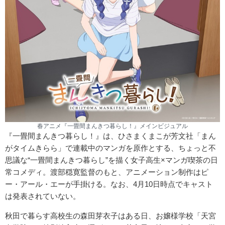
春アニメ『一畳間まんきつ暮らし！』メインビジュアル
『一畳間まんきつ暮らし！』は、ひさまくまこが芳文社「まん
がタイムきらら」で連載中のマンガを原作とする、ちょっと不
思議な“一畳間まんきつ暮らし”を描く女子高生×マンガ喫茶の日
常コメディ。渡部穏寛監督のもと、アニメーション制作はピ
ー・アール・エーが手掛ける。なお、4月10日時点でキャスト
は発表されていない。
秋田で暮らす高校生の森田芽衣子はある日、お嬢様学校「天宮