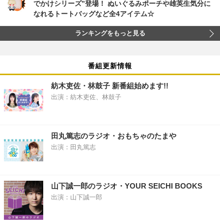
でかけシリーズ”登場！ ぬいぐるみポーチや雄英生気分に
なれるトートバッグなど全4アイテム☆
ランキングをもっと見る
番組更新情報
紡木吏佐・林鼓子 新番組始めます!!
出演：紡木吏佐、林鼓子
田丸篤志のラジオ・おもちゃのたまや
出演：田丸篤志
山下誠一郎のラジオ・YOUR SEICHI BOOKS
出演：山下誠一郎