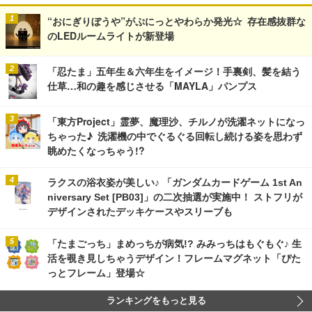
“おにぎりぼうや”がぷにっとやわらか発光☆ 存在感抜群な
のLEDルームライトが新登場
「忍たま」五年生＆六年生をイメージ！手裏剣、髪を結う
仕草…和の趣を感じさせる「MAYLA」パンプス
「東方Project」霊夢、魔理沙、チルノが洗濯ネットになっ
ちゃった♪ 洗濯機の中でぐるぐる回転し続ける姿を思わず
眺めたくなっちゃう!?
ラクスの浴衣姿が美しい♪ 「ガンダムカードゲーム 1st An
niversary Set [PB03]」の二次抽選が実施中！ ストフリが
デザインされたデッキケースやスリーブも
「たまごっち」まめっちが病気!? みみっちはもぐもぐ♪ 生
活を覗き見しちゃうデザイン！フレームマグネット「ぴた
っとフレーム」登場☆
ランキングをもっと見る