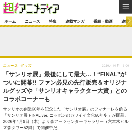
CL
ホーム
ニュース
特集
連載マンガ
番組・動画
連載
ニュース
ニュース一覧
アニメ
特集
ゲーム・アプリ
マンガ
特集一覧
カバー
連載マンガ
2026.4.10 Fri 16:06
ニュース
グッズ
映画
音楽
インタビュー
レポート
連載マンガ一覧
連載一覧
番組・動画
「サンリオ展」最後にして最大…！“FINAL”が
グッズ
イベント
ついに開幕!! ファン必見の先行販売＆オリジナ
ラキりす
番組・動画一覧
ラジオ
連載・ブログ
ルグッズや「サンリオキャラクター大賞」との
声優
コスプレ
動画
連載・ブログ一覧
コラム
コラボコーナーも
舞台
新帝スタ
編集部ブログ・お知らせ
サンリオの創業60年を記念した「サンリオ展」のフィナーレを飾る
「サンリオ展 FINAL ver. ニッポンのカワイイ文化60年史」が開幕。
2026年4月9日（木）より森アーツセンターギャラリー（六本木ヒル
ズ森タワー52階）で開催中だ。