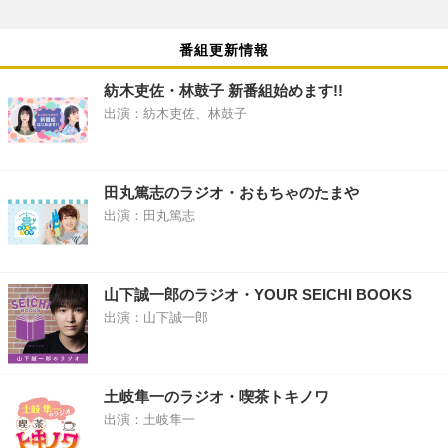
番組更新情報
紡木吏佐・林鼓子 新番組始めます!!
出演：紡木吏佐、林鼓子
田丸篤志のラジオ・おもちゃのたまや
出演：田丸篤志
山下誠一郎のラジオ・YOUR SEICHI BOOKS
出演：山下誠一郎
土岐隼一のラジオ・喫茶トキノワ
出演：土岐隼一