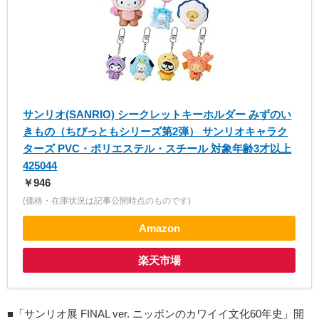
サンリオ(SANRIO) シークレットキーホルダー みずのい
きもの（ちびっともシリーズ第2弾） サンリオキャラク
ターズ PVC・ポリエステル・スチール 対象年齢3才以上
425044
￥946
(価格・在庫状況は記事公開時点のものです)
Amazon
楽天市場
■「サンリオ展 FINAL ver. ニッポンのカワイイ文化60年史」開