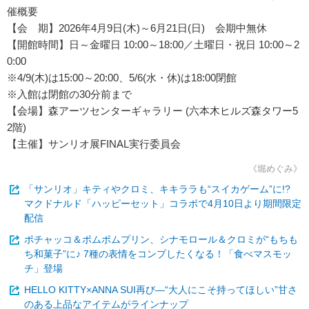
催概要
【会 期】2026年4月9日(木)～6月21日(日) 会期中無休
【開館時間】日～金曜日 10:00～18:00／土曜日・祝日 10:00～2
0:00
※4/9(木)は15:00～20:00、5/6(水・休)は18:00閉館
※入館は閉館の30分前まで
【会場】森アーツセンターギャラリー (六本木ヒルズ森タワー5
2階)
【主催】サンリオ展FINAL実行委員会
《堀めぐみ》
「サンリオ」キティやクロミ、キキララも“スイカゲーム”に!?
マクドナルド「ハッピーセット」コラボで4月10日より期間限定
配信
ポチャッコ＆ポムポムプリン、シナモロール＆クロミが“もちも
ち和菓子”に♪ 7種の表情をコンプしたくなる！「食べマスモッ
チ」登場
HELLO KITTY×ANNA SUI再び―“大人にこそ持ってほしい”甘さ
のある上品なアイテムがラインナップ