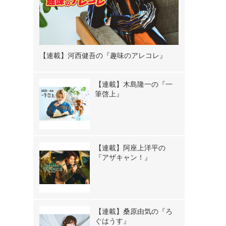
【連載】河西健吾の『趣味のアレコレ』
【連載】木島隆一の『一
筆啓上』
【連載】阿座上洋平の
『アザキャン！』
。
【連載】桑原由気の『ろ
ぐはうす』