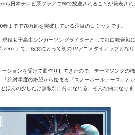
3:30から日本テレビ系フラアニ枠で放送されることが発表され
0巻までで70万部を突破している注目のコミックです。
、現役女子高生シンガーソングライターとして紅白歌合戦
零-zero-」で、彼女にとって初のTVアニメタイアップとなり
スピレーションを受けて曲作りしてきたので、テーマソングの機
。「絶対零度の絶望から始まる『スノーボールアース』と
聴くとほんの少しだけ無敵な自分になれる、そんな曲になりま