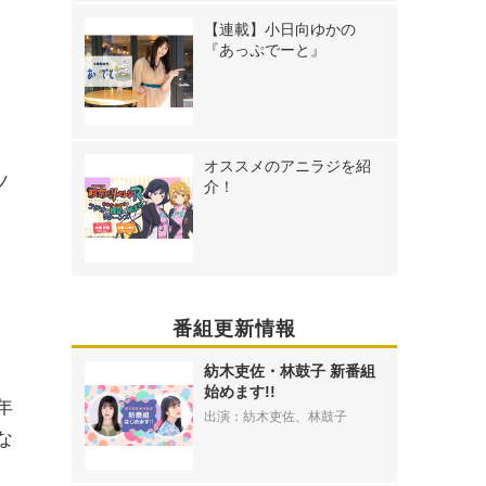
【連載】小日向ゆかの
『あっぷでーと』
オススメのアニラジを紹
ノ
介！
・
番組更新情報
紡木吏佐・林鼓子 新番組
始めます!!
年
出演：紡木吏佐、林鼓子
な