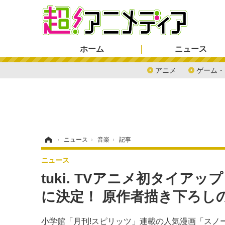
ホーム
ニュース
アニメ
ゲーム・
ホーム
›
ニュース
›
音楽
›
記事
ニュース
tuki. TVアニメ初タイア
に決定！ 原作者描き下ろしの
小学館「月刊!スピリッツ」連載の人気漫画「スノー