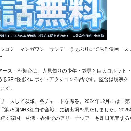
9まで、ビッコミ、マンガワン、サンデーうぇぶりにて原作漫画「ス
す。
アース」を舞台に、人見知りの少年・鉄男と巨大ロボット
るSF×怪獣×ロボットアクション作品です。監督は境宗久
します。
をリリースして以降、各チャートを席巻。2024年12月には「第
「第75回NHK紅白歌合戦」に初出場を果たしました。2026
、続く韓国・台湾・香港でのアリーナツアーも即日完売する