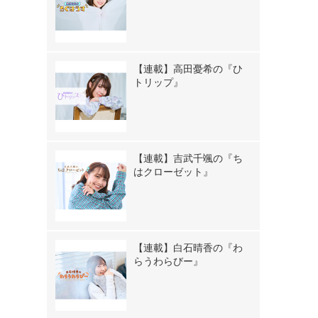
【連載】高田憂希の『ひ
トリップ』
【連載】吉武千颯の『ち
はクローゼット』
【連載】白石晴香の『わ
らうわらびー』