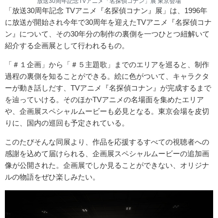
放送30周年記念TVアニメ「名探偵コナン」展 東京会場
「放送30周年記念 TVアニメ『名探偵コナン』展」は、1996年
に放送が開始され今年で30周年を迎えたTVアニメ『名探偵コナ
ン』について、その30年分の制作の裏側を一つひとつ紐解いて
紹介する企画展として行われるもの。
「＃１企画」から「＃５主題歌」までのエリアを巡ると、制作
過程の裏側を知ることができる。絵に色がついて、キャラクタ
ーが動き話しだす、TVアニメ『名探偵コナン』が完成するまで
を辿っていける。そのほかTVアニメの名場面を集めたエリア
や、企画展スペシャルムービーも必見となる。東京会場を皮切
りに、国内の巡回も予定されている。
このたびそんな同展より、作品を応援するすべての視聴者への
感謝を込めて届けられる、企画展スペシャルムービーの追加画
像が公開された。企画展でしか見ることができない、オリジナ
ルの物語をぜひ楽しみたい。