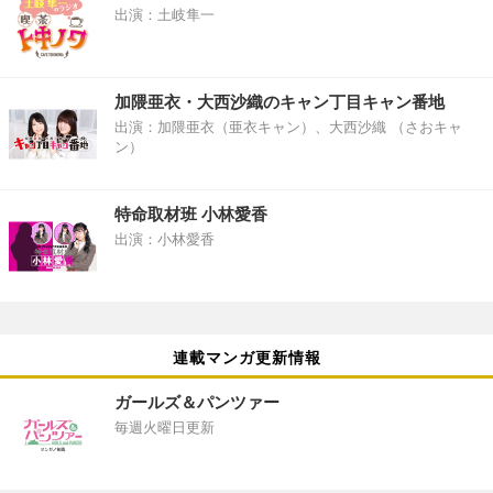
出演：土岐隼一
加隈亜衣・大西沙織のキャン丁目キャン番地
出演：加隈亜衣（亜衣キャン）、大西沙織 （さおキャ
ン）
特命取材班 小林愛香
出演：小林愛香
連載マンガ更新情報
ガールズ＆パンツァー
毎週火曜日更新