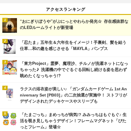
アクセスランキング
“おにぎりぼうや”がぷにっとやわらか発光☆ 存在感抜群な
のLEDルームライトが新登場
「忍たま」五年生＆六年生をイメージ！手裏剣、髪を結う
仕草…和の趣を感じさせる「MAYLA」パンプス
「東方Project」霊夢、魔理沙、チルノが洗濯ネットになっ
ちゃった♪ 洗濯機の中でぐるぐる回転し続ける姿を思わず
眺めたくなっちゃう!?
ラクスの浴衣姿が美しい♪ 「ガンダムカードゲーム 1st An
niversary Set [PB03]」の二次抽選が実施中！ ストフリが
デザインされたデッキケースやスリーブも
「たまごっち」まめっちが病気!? みみっちはもぐもぐ♪ 生
活を覗き見しちゃうデザイン！フレームマグネット「ぴた
っとフレーム」登場☆