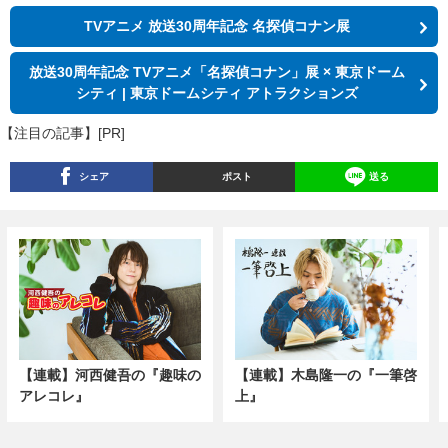
TVアニメ 放送30周年記念 名探偵コナン展
放送30周年記念 TVアニメ「名探偵コナン」展 × 東京ドーム
シティ | 東京ドームシティ アトラクションズ
【注目の記事】[PR]
シェア
ポスト
送る
【連載】河西健吾の『趣味の
【連載】木島隆一の『一筆啓
アレコレ』
上』