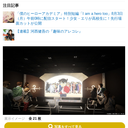
注目記事
「僕のヒーローアカデミア」特別短編「I am a hero too」8月3日
（月）午前0時に配信スタート！少女・エリが高校生に！先行場
面カットが公開
【連載】河西健吾の『趣味のアレコレ』
展示イメージ
全 21 枚
写真をすべて見る