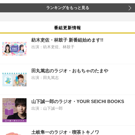
ランキングをもっと見る
番組更新情報
紡木吏佐・林鼓子 新番組始めます!!
出演：紡木吏佐、林鼓子
田丸篤志のラジオ・おもちゃのたまや
出演：田丸篤志
山下誠一郎のラジオ・YOUR SEICHI BOOKS
出演：山下誠一郎
土岐隼一のラジオ・喫茶トキノワ