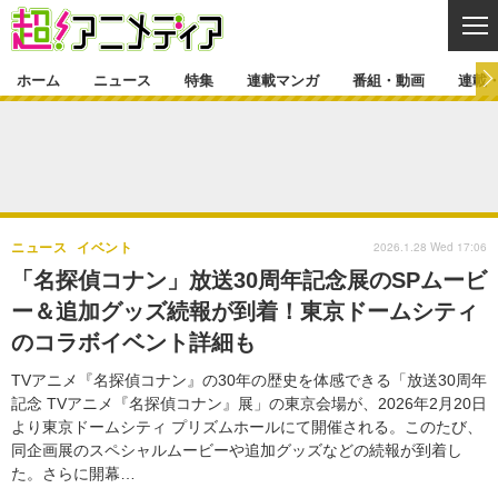
CL
ホーム
ニュース
特集
連載マンガ
番組・動画
連載
ニュース
ニュース一覧
アニメ
特集
ゲーム・アプリ
マンガ
特集一覧
カバー
連載マンガ
2026.1.28 Wed 17:06
ニュース
イベント
映画
音楽
インタビュー
レポート
連載マンガ一覧
連載一覧
番組・動画
「名探偵コナン」放送30周年記念展のSPムービ
グッズ
イベント
ー＆追加グッズ続報が到着！東京ドームシティ
ラキりす
番組・動画一覧
ラジオ
連載・ブログ
のコラボイベント詳細も
声優
コスプレ
動画
連載・ブログ一覧
コラム
TVアニメ『名探偵コナン』の30年の歴史を体感できる「放送30周年
舞台
新帝スタ
記念 TVアニメ『名探偵コナン』展」の東京会場が、2026年2月20日
編集部ブログ・お知らせ
より東京ドームシティ プリズムホールにて開催される。このたび、
同企画展のスペシャルムービーや追加グッズなどの続報が到着し
た。さらに開幕…