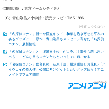
◎開催場所：東京ドームシティ各所
（C）青山剛昌／小学館・読売テレビ・TMS 1996
《仲瀬 コウタロウ》
「名探偵コナン」新一や怪盗キッド、和葉を抱き寄せる平次の
姿もグッズに…！原作・青山剛昌もメッセージ寄せた「名探偵
コナン」展新情報
「名探偵コナン」と「ほぼ日手帳」がコラボ！事件も恋も思い
出も……どんな日もコナンたちといっしょに過ごせる！
「名探偵コナン」世良真純、萩原千速、横溝重悟とお花見♪「ハ
イウェイの堕天使」公開に向けゲットしたいグッズ続々！アニ
メイトでフェア開催