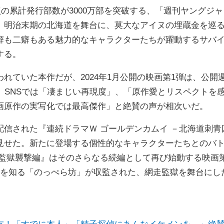
点の累計発行部数が3000万部を突破する、「週刊ヤングジャ
。明治末期の北海道を舞台に、莫大なアイヌの埋蔵金を巡
癖も二癖もある魅力的なキャラクターたちが躍動するサバ
する。
れていた本作だが、2024年1月公開の映画第1弾は、公開
た。SNSでは「凄まじい再現度」、「原作愛とリスペクトを
画原作の実写化では最高傑作」と絶賛の声が相次いだ。
信された『連続ドラマＷ ゴールデンカムイ －北海道刺青
見せた。新たに登場する個性的なキャラクターたちとのバ
走監獄襲撃編』はそのさらなる続編として再び始動する映画
謎を知る「のっぺら坊」が収監された、網走監獄を舞台にし
友！「すでに本人」「精子探偵にあんなイケメンを…」絶