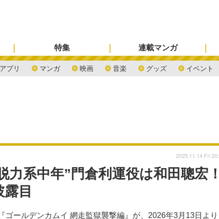
特集
連載マンガ
アプリ
マンガ
映画
音楽
グッズ
イベント
2025.11.14 Fri 20
脱力系中年”門倉利運役は和田聰宏
披露目
ゴールデンカムイ 網走監獄襲撃編』が、2026年3月13日より