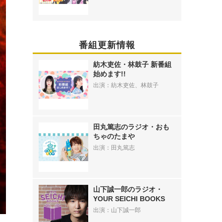
番組更新情報
紡木吏佐・林鼓子 新番組
始めます!!
出演：紡木吏佐、林鼓子
田丸篤志のラジオ・おも
ちゃのたまや
出演：田丸篤志
山下誠一郎のラジオ・
YOUR SEICHI BOOKS
出演：山下誠一郎
じ