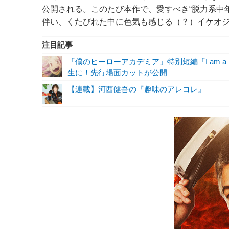
公開される。このたび本作で、愛すべき“脱力系中
伴い、くたびれた中に色気も感じる（？）イケオ
注目記事
「僕のヒーローアカデミア」特別短編「I am a 
生に！先行場面カットが公開
【連載】河西健吾の『趣味のアレコレ』