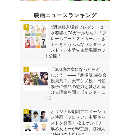
映画ニュースランキング
4週連続入場者プレゼントは
水着姿のFAガールたち！『フ
レームアームズ・ガール～き
ゃっきゃうふふなワンダーラ
ンド～』本予告＆新場面カッ
ト公開！
「300億の女になったらどう
しよう」――『劇場版 生徒会
役員共２』天草シノ役・日笠
陽子に作品の魅力と愛され続
ける理由を聞く【インタビュ
ー】
オリジナル劇場アニメーショ
ン映画『プロメア』主要キャ
ストを発表！ 松山ケンイチ・
早乙女太一がW主演、堺雅人
は松山の上司役に