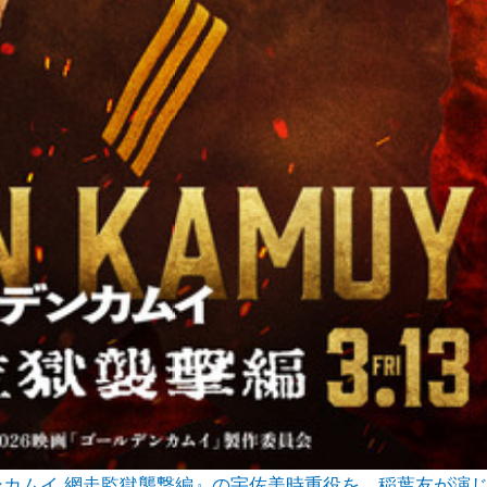
デンカムイ 網走監獄襲撃編』の宇佐美時重役を、稲葉友が演