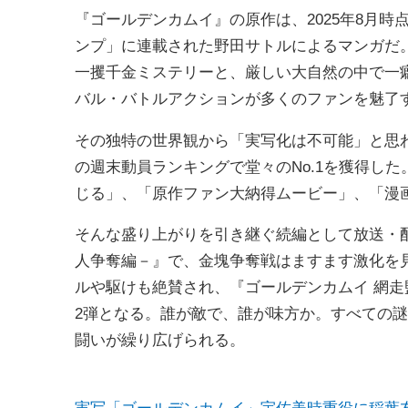
『ゴールデンカムイ』の原作は、2025年8月時
ンプ」に連載された野田サトルによるマンガだ
一攫千金ミステリーと、厳しい大自然の中で一
バル・バトルアクションが多くのファンを魅了
その独特の世界観から「実写化は不可能」と思わ
の週末動員ランキングで堂々のNo.1を獲得し
じる」、「原作ファン大納得ムービー」、「漫
そんな盛り上がりを引き継ぐ続編として放送・配
人争奪編－』で、金塊争奪戦はますます激化を
ルや駆けも絶賛され、『ゴールデンカムイ 網
2弾となる。誰が敵で、誰が味方か。すべての
闘いが繰り広げられる。
実写「ゴールデンカムイ」宇佐美時重役に稲葉