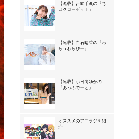
【連載】吉武千颯の『ち
はクローゼット』
【連載】白石晴香の『わ
らうわらびー』
【連載】小日向ゆかの
『あっぷでーと』
オススメのアニラジを紹
介！