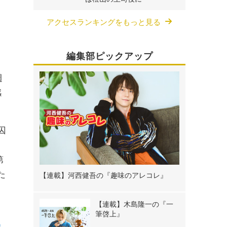
アクセスランキングをもっと見る
る
イ
編集部ピックアップ
週
感
囚
ト
第
た
【連載】河西健吾の『趣味のアレコレ』
【連載】木島隆一の『一
筆啓上』
賛