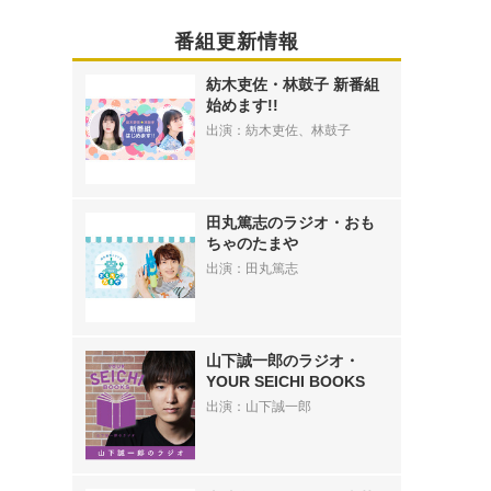
番組更新情報
紡木吏佐・林鼓子 新番組
始めます!!
出演：紡木吏佐、林鼓子
田丸篤志のラジオ・おも
ちゃのたまや
出演：田丸篤志
山下誠一郎のラジオ・
YOUR SEICHI BOOKS
出演：山下誠一郎