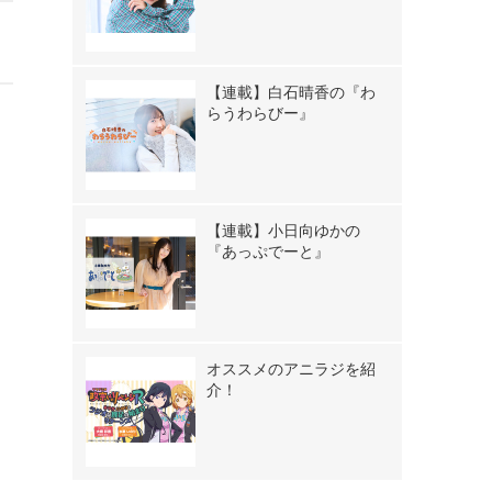
【連載】白石晴香の『わ
らうわらびー』
【連載】小日向ゆかの
『あっぷでーと』
オススメのアニラジを紹
介！