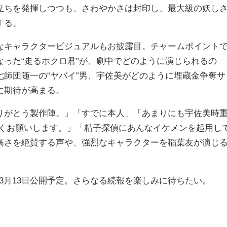
立ちを発揮しつつも、さわやかさは封印し、最大級の妖し
する。
なキャラクタービジュアルもお披露目。チャームポイント
った“走るホクロ君”が、劇中でどのように演じられるの
師団随一の“ヤバイ”男、宇佐美がどのように埋蔵金争奪サ
に期待が高まる。
りがとう製作陣。」「すでに本人」「あまりにも宇佐美時
しくお願いします。」「精子探偵にあんなイケメンを起用し
高さを絶賛する声や、強烈なキャラクターを稲葉友が演じ
年3月13日公開予定。さらなる続報を楽しみに待ちたい。