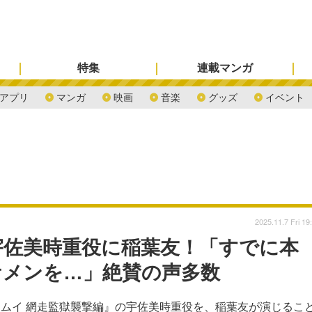
特集
連載マンガ
アプリ
マンガ
映画
音楽
グッズ
イベント
2025.11.7 Fri 19
宇佐美時重役に稲葉友！「すでに本
ケメンを…」絶賛の声多数
ンカムイ 網走監獄襲撃編』の宇佐美時重役を、稲葉友が演じるこ