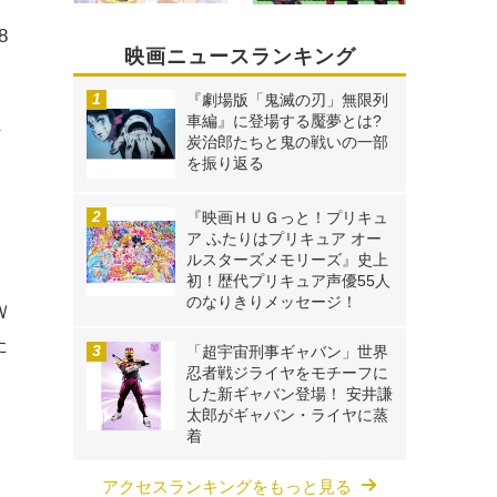
8
映画ニュースランキング
）
『劇場版「鬼滅の刃」無限列
車編』に登場する魘夢とは?
な
炭治郎たちと鬼の戦いの一部
を振り返る
タ
『映画ＨＵＧっと！プリキュ
ア ふたりはプリキュア オー
ルスターズメモリーズ』史上
初！歴代プリキュア声優55人
のなりきりメッセージ！
Ｗ
た
「超宇宙刑事ギャバン」世界
忍者戦ジライヤをモチーフに
した新ギャバン登場！ 安井謙
太郎がギャバン・ライヤに蒸
着
アクセスランキングをもっと見る