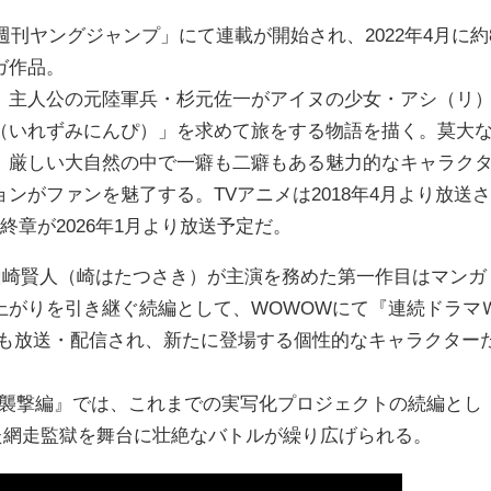
週刊ヤングジャンプ」にて連載が開始され、2022年4月に約
ガ作品。
、主人公の元陸軍兵・杉元佐一がアイヌの少女・アシ（リ
（いれずみにんぴ）」を求めて旅をする物語を描く。莫大
、厳しい大自然の中で一癖も二癖もある魅力的なキャラク
ンがファンを魅了する。TVアニメは2018年4月より放送さ
章が2026年1月より放送予定だ。
、山崎賢人（崎はたつさき）が主演を務めた第一作目はマンガ
上がりを引き継ぐ続編として、WOWOWにて『連続ドラマ
』も放送・配信され、新たに登場する個性的なキャラクター
監獄襲撃編』では、これまでの実写化プロジェクトの続編とし
た網走監獄を舞台に壮絶なバトルが繰り広げられる。