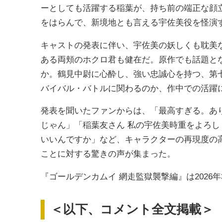
ーとしても活躍する稲葉が、持ち前の端正な顔
をはらんで、新境地とも言える宇佐美役を怪演
キャストの発表に伴い、宇佐美の妖しくも耽美
ある両頬のホクロ君も健在だ。原作でも話題とな
か。鶴見中尉に心酔し、強い忠誠心を持つ、第七
バイバル・バトルに関わるのか、作中での活躍
発表を聞いたファンからは、「最高すぎる。あ
じゃん」「稲葉友さん 私の宇佐美時重をよろ
いいんですか」など、キャラクターの再現度の
ことに対する驚きの声が集まった。
『ゴールデンカムイ 網走監獄襲撃編』は2026
＜以下、コメント全文掲載＞