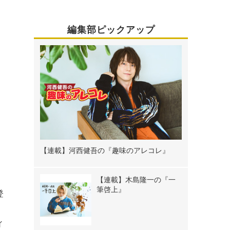
編集部ピックアップ
【連載】河西健吾の『趣味のアレコレ』
【連載】木島隆一の『一
筆啓上』
登
ィ