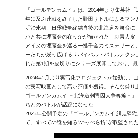
『ゴールデンカムイ』は、2014年より集英社「
年に及ぶ連載を終了した野田サトルによるマン
明治末期、日露戦争終結直後の北海道を舞台に
パと共に埋蔵金の在りかが描かれた「刺青人皮
アイヌの埋蔵金を巡る一攫千金のミステリーと
ーたちが繰り広げるサバイバル・バトルアクショ
れた第1期を皮切りにシリーズ展開しており、最終
2024年1月より実写化プロジェクトが始動し
の実写映画として高い評価を獲得。そんな盛り
ゴールデンカムイ －北海道刺青囚人争奪編－
ちとのバトルが話題になった。
2026年公開予定の『ゴールデンカムイ 網走
て、すべての謎を知る“のっぺら坊”が収監され