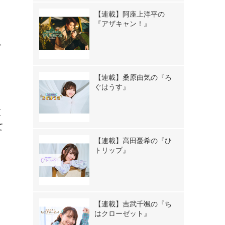
さ
【連載】阿座上洋平の
『アザキャン！』
で
【連載】桑原由気の『ろ
ぐはうす』
重
て
【連載】高田憂希の『ひ
る
トリップ』
【連載】吉武千颯の『ち
はクローゼット』