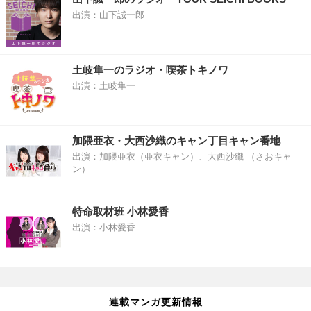
出演：山下誠一郎
土岐隼一のラジオ・喫茶トキノワ
出演：土岐隼一
加隈亜衣・大西沙織のキャン丁目キャン番地
出演：加隈亜衣（亜衣キャン）、大西沙織 （さおキャ
ン）
特命取材班 小林愛香
出演：小林愛香
連載マンガ更新情報