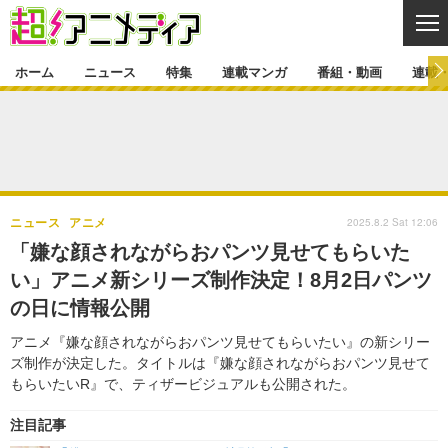
CL
ホーム
ニュース
特集
連載マンガ
番組・動画
連載
ニュース
ニュース一覧
アニメ
特集
ゲーム・アプリ
マンガ
特集一覧
カバー
連載マンガ
2025.8.2 Sat 12:06
ニュース
アニメ
映画
音楽
インタビュー
レポート
連載マンガ一覧
連載一覧
番組・動画
「嫌な顔されながらおパンツ見せてもらいた
グッズ
イベント
い」アニメ新シリーズ制作決定！8月2日パンツ
ラキりす
番組・動画一覧
ラジオ
連載・ブログ
の日に情報公開
声優
コスプレ
動画
連載・ブログ一覧
コラム
アニメ『嫌な顔されながらおパンツ見せてもらいたい』の新シリー
舞台
新帝スタ
ズ制作が決定した。タイトルは『嫌な顔されながらおパンツ見せて
編集部ブログ・お知らせ
もらいたいR』で、ティザービジュアルも公開された。
注目記事