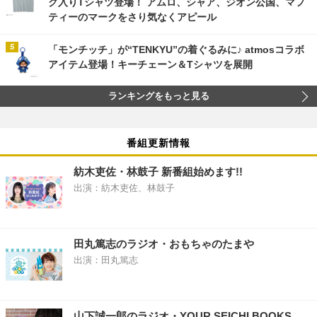
ク入りTシャツ登場！ アムロ、シャア、ジオン公国、マフ
ティーのマークをさり気なくアピール
「モンチッチ」が“TENKYU”の着ぐるみに♪ atmosコラボ
アイテム登場！キーチェーン＆Tシャツを展開
ランキングをもっと見る
番組更新情報
紡木吏佐・林鼓子 新番組始めます!!
出演：紡木吏佐、林鼓子
田丸篤志のラジオ・おもちゃのたまや
出演：田丸篤志
山下誠一郎のラジオ・YOUR SEICHI BOOKS