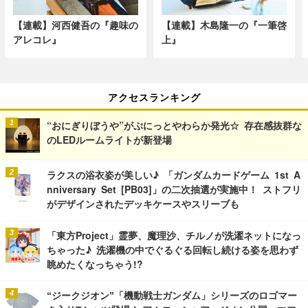
【連載】河西健吾の『趣味の
【連載】木島隆一の『一筆啓
アレコレ』
上』
アクセスランキング
“おにぎりぼうや”がぷにっとやわらか発光☆ 存在感抜群な
のLEDルームライトが新登場
ラクスの浴衣姿が美しい♪ 「ガンダムカードゲーム 1st A
nniversary Set [PB03]」の二次抽選が実施中！ ストフリ
がデザインされたデッキケースやスリーブも
「東方Project」霊夢、魔理沙、チルノが洗濯ネットになっ
ちゃった♪ 洗濯機の中でぐるぐる回転し続ける姿を思わず
眺めたくなっちゃう!?
“ジークジオン”「機動戦士ガンダム」シリーズのロゴマー