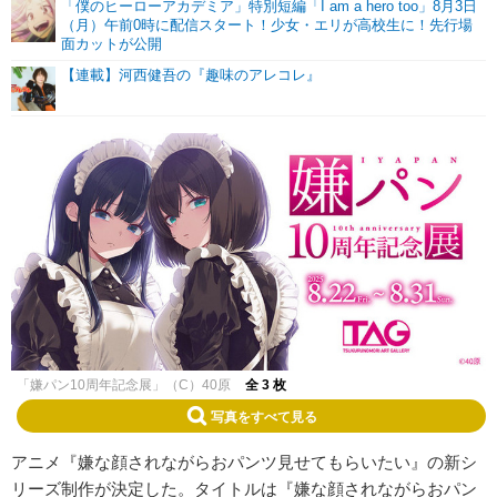
「僕のヒーローアカデミア」特別短編「I am a hero too」8月3日
（月）午前0時に配信スタート！少女・エリが高校生に！先行場
面カットが公開
【連載】河西健吾の『趣味のアレコレ』
「嫌パン10周年記念展」（C）40原
全 3 枚
写真をすべて見る
アニメ『嫌な顔されながらおパンツ見せてもらいたい』の新シ
リーズ制作が決定した。タイトルは『嫌な顔されながらおパン