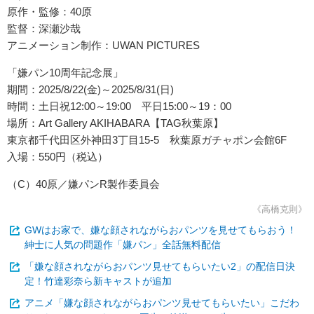
原作・監修：40原
監督：深瀬沙哉
アニメーション制作：UWAN PICTURES
「嫌パン10周年記念展」
期間：2025/8/22(金)～2025/8/31(日)
時間：土日祝12:00～19:00 平日15:00～19：00
場所：Art Gallery AKIHABARA【TAG秋葉原】
東京都千代田区外神田3丁目15-5 秋葉原ガチャポン会館6F
入場：550円（税込）
（C）40原／嫌パンR製作委員会
《高橋克則》
GWはお家で、嫌な顔されながらおパンツを見せてもらおう！
紳士に人気の問題作「嫌パン」全話無料配信
「嫌な顔されながらおパンツ見せてもらいたい2」の配信日決
定！竹達彩奈ら新キャストが追加
アニメ「嫌な顔されながらおパンツ見せてもらいたい」こだわ