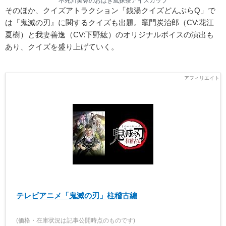
不死川実弥のおはぎ風抹茶アイスカップ
そのほか、クイズアトラクション「銭湯クイズどんぶらQ」で
は『鬼滅の刃』に関するクイズも出題。竈門炭治郎（CV:花江
夏樹）と我妻善逸（CV:下野紘）のオリジナルボイスの演出も
あり、クイズを盛り上げていく。
テレビアニメ「鬼滅の刃」柱稽古編
(価格・在庫状況は記事公開時点のものです)