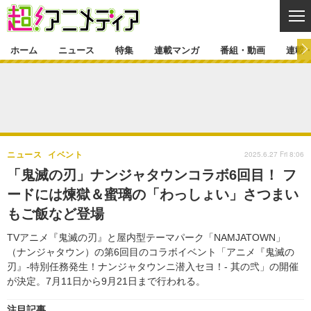
CL
ホーム
ニュース
特集
連載マンガ
番組・動画
連載
ニュース
ニュース一覧
アニメ
特集
ゲーム・アプリ
マンガ
特集一覧
カバー
連載マンガ
2025.6.27 Fri 8:06
ニュース
イベント
映画
音楽
インタビュー
レポート
連載マンガ一覧
連載一覧
番組・動画
「鬼滅の刃」ナンジャタウンコラボ6回目！ フ
グッズ
イベント
ードには煉獄＆蜜璃の「わっしょい」さつまい
ラキりす
番組・動画一覧
ラジオ
連載・ブログ
もご飯など登場
声優
コスプレ
動画
連載・ブログ一覧
コラム
TVアニメ『鬼滅の刃』と屋内型テーマパーク「NAMJATOWN」
舞台
新帝スタ
（ナンジャタウン）の第6回目のコラボイベント「アニメ『鬼滅の
編集部ブログ・お知らせ
刃』-特別任務発生！ナンジャタウンニ潜入セヨ！- 其の弐」の開催
が決定。7月11日から9月21日まで行われる。
注目記事