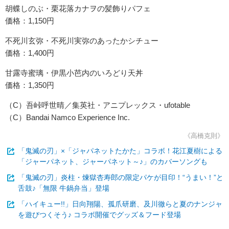
胡蝶しのぶ・栗花落カナヲの髪飾りパフェ
価格：1,150円
不死川玄弥・不死川実弥のあったかシチュー
価格：1,400円
甘露寺蜜璃・伊黒小芭内のいろどり天丼
価格：1,350円
（C）吾峠呼世晴／集英社・アニプレックス・ufotable
（C）Bandai Namco Experience Inc.
《高橋克則》
「鬼滅の刃」×「ジャパネットたかた」コラボ！花江夏樹による
「ジャーパネット、ジャーパネット～♪」のカバーソングも
「鬼滅の刃」炎柱・煉獄杏寿郎の限定パケが目印！“うまい！”と
舌鼓♪「無限 牛鍋弁当」登場
「ハイキュー!!」日向翔陽、孤爪研磨、及川徹らと夏のナンジャ
を遊びつくそう♪ コラボ開催でグッズ＆フード登場