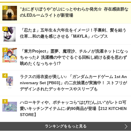
“おにぎりぼうや”がぷにっとやわらか発光☆ 存在感抜群な
のLEDルームライトが新登場
「忍たま」五年生＆六年生をイメージ！手裏剣、髪を結う
仕草…和の趣を感じさせる「MAYLA」パンプス
「東方Project」霊夢、魔理沙、チルノが洗濯ネットになっ
ちゃった♪ 洗濯機の中でぐるぐる回転し続ける姿を思わず
眺めたくなっちゃう!?
ラクスの浴衣姿が美しい♪ 「ガンダムカードゲーム 1st An
niversary Set [PB03]」の二次抽選が実施中！ ストフリが
デザインされたデッキケースやスリーブも
ハローキティや、ポチャッコら“はぴだんぶい”がレトロ可
愛いキッチンアイテムに♪約90商品が登場【212 KITCHEN
STORE】
ランキングをもっと見る