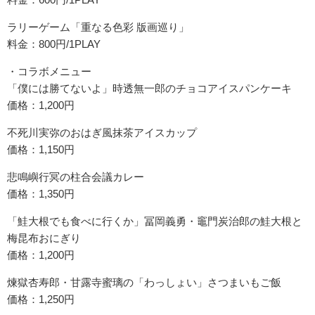
ラリーゲーム「重なる色彩 版画巡り」
料金：800円/1PLAY
・コラボメニュー
「僕には勝てないよ」時透無一郎のチョコアイスパンケーキ
価格：1,200円
不死川実弥のおはぎ風抹茶アイスカップ
価格：1,150円
悲鳴嶼行冥の柱合会議カレー
価格：1,350円
「鮭大根でも食べに行くか」冨岡義勇・竈門炭治郎の鮭大根と
梅昆布おにぎり
価格：1,200円
煉獄杏寿郎・甘露寺蜜璃の「わっしょい」さつまいもご飯
価格：1,250円