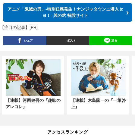
アニメ「鬼滅の刃」-特別任務発生！ナンジャタウンニ潜入セ
ヨ！- 其の弐 特設サイト
【注目の記事】[PR]
シェア
ポスト
送る
【連載】河西健吾の『趣味の
【連載】木島隆一の『一筆啓
アレコレ』
上』
アクセスランキング