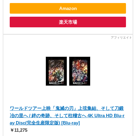
Amazon
楽天市場
ワールドツアー上映「鬼滅の刃」上弦集結、そして刀鍛
冶の里へ / 絆の奇跡、そして柱稽古へ 4K Ultra HD Blu-r
ay Disc(完全生産限定版) [Blu-ray]
￥11,275