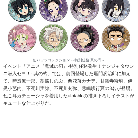
缶バッジコレクション ～特別任務 其の弐～
イベント「アニメ『鬼滅の刃』-特別任務発生！ナンジャタウン
ニ潜入セヨ！- 其の弐」では、前回登場した竈門炭治郎に加え
て、時透無一郎、胡蝶しのぶ、栗花落カナヲ、甘露寺蜜璃、伊
黒小芭内、不死川実弥、不死川玄弥、悲鳴嶼行冥の8名が登場。
ねこ耳カチューシャを着用したufotableの描き下ろしイラストが
キュートな仕上がりだ。