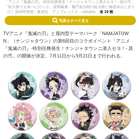
「アニメ『鬼滅の刃』-特別任務発生！ナンジャタウンニ潜入セヨ！- 其の弐」
「鮭大根でも食べに行くか」冨岡義勇・竈門炭治郎の鮭大根と梅昆布おにぎり
（C）吾峠呼世晴／集英社・アニプレックス・ufotable
全 19 枚
写真をすべて見る
TVアニメ『鬼滅の刃』と屋内型テーマパーク「NAMJATOW
N」（ナンジャタウン）の第6回目のコラボイベント「アニメ
『鬼滅の刃』-特別任務発生！ナンジャタウンニ潜入セヨ！- 其
の弐」の開催が決定。7月11日から9月21日まで行われる。