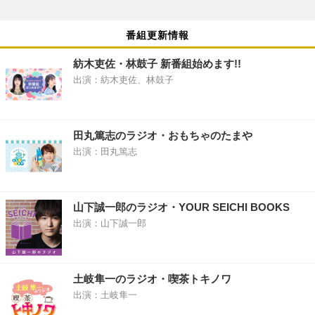
番組更新情報
紡木吏佐・林鼓子 新番組始めます!!
出演：紡木吏佐、林鼓子
田丸篤志のラジオ・おもちゃのたまや
出演：田丸篤志
山下誠一郎のラジオ・YOUR SEICHI BOOKS
出演：山下誠一郎
土岐隼一のラジオ・喫茶トキノワ
出演：土岐隼一