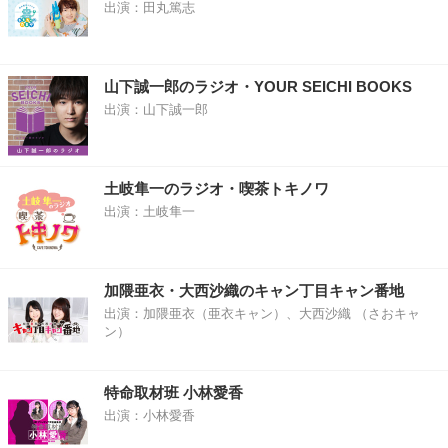
出演：田丸篤志
山下誠一郎のラジオ・YOUR SEICHI BOOKS
出演：山下誠一郎
土岐隼一のラジオ・喫茶トキノワ
出演：土岐隼一
加隈亜衣・大西沙織のキャン丁目キャン番地
出演：加隈亜衣（亜衣キャン）、大西沙織 （さおキャ
ン）
特命取材班 小林愛香
出演：小林愛香