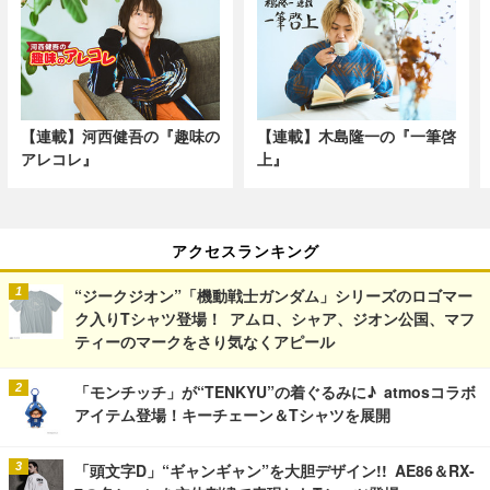
【連載】河西健吾の『趣味の
【連載】木島隆一の『一筆啓
アレコレ』
上』
アクセスランキング
“ジークジオン”「機動戦士ガンダム」シリーズのロゴマー
ク入りTシャツ登場！ アムロ、シャア、ジオン公国、マフ
ティーのマークをさり気なくアピール
「モンチッチ」が“TENKYU”の着ぐるみに♪ atmosコラボ
アイテム登場！キーチェーン＆Tシャツを展開
「頭文字D」“ギャンギャン”を大胆デザイン!! AE86＆RX-