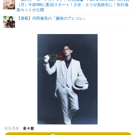
（月）午前0時に配信スタート！少女・エリが高校生に！先行場
面カットが公開
【連載】河西健吾の『趣味のアレコレ』
松丸亮吾
全 4 枚