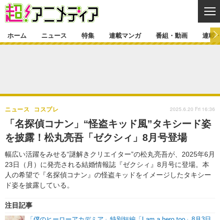
CL
ホーム
ニュース
特集
連載マンガ
番組・動画
連載
ニュース
ニュース一覧
アニメ
特集
ゲーム・アプリ
マンガ
特集一覧
カバー
連載マンガ
2025.6.20 Fri 16:36
ニュース
コスプレ
映画
音楽
インタビュー
レポート
連載マンガ一覧
連載一覧
番組・動画
「名探偵コナン」“怪盗キッド風”タキシード姿
グッズ
イベント
を披露！松丸亮吾「ゼクシィ」8月号登場
ラキりす
番組・動画一覧
ラジオ
連載・ブログ
幅広い活躍をみせる“謎解きクリエイター”の松丸亮吾が、2025年6月
声優
コスプレ
動画
連載・ブログ一覧
コラム
23日（月）に発売される結婚情報誌『ゼクシィ』8月号に登場。本
舞台
新帝スタ
人の希望で『名探偵コナン』の怪盗キッドをイメージしたタキシー
編集部ブログ・お知らせ
ド姿を披露している。
注目記事
「僕のヒーローアカデミア」特別短編「I am a hero too」8月3日