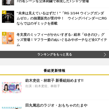
7の名シーンを立体刺繍で表現したTシャツ登場
“未来は見えているはずだ！”「RG 1/144 ウイングガンダ
ムゼロ」の抽選販売が受付中！ ウイングバインダーにRG
ならではのギミックを搭載
冬支度のミッフィーがかわいすぎる♪ 絵本「ゆきのひ」グ
ッズ登場！マフラー姿のぬいぐるみやポーチなど全3アイテ
ム
ランキングをもっと見る
番組更新情報
紡木吏佐・林鼓子 新番組始めます!!
出演：紡木吏佐、林鼓子
田丸篤志のラジオ・おもちゃのたまや