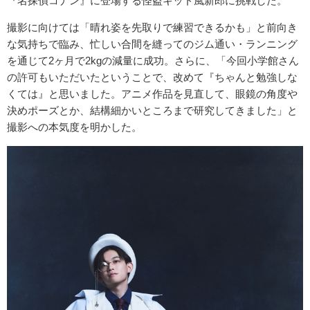
『名探偵コナン』に登場する怪盗キッド風新郎に挑戦した。
撮影に向けては「晴れ姿を先取りで練習できるかも」と前向き
な気持ちで臨み、忙しい合間を縫ってのジム通い・ランニング
を通じて2ヶ月で2kgの減量に成功。さらに、「今回小学館さん
の許可もいただいたということで、改めて『ちゃんと勉強しな
くては』と思いました。アニメ作品を見直して、眼鏡の角度や
決めポーズとか、結構細かいところまで研究してきました」と
撮影への本気度を明かした。