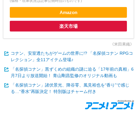
(価格・在庫状況は記事公開時点のものです)
Amazon
楽天市場
《米田果織》
コナン、安室透たちがゲームの世界に!? 「名探偵コナン RPGコ
レクション」全11アイテム登場♪
「名探偵コナン」黒ずくめの組織の謎に迫る「17年前の真相」6
月7日より放送開始！ 青山剛昌監修のオリジナル動画も
「名探偵コナン」諸伏景光、降谷零、風見裕也を“香り”で感じ
る…“香水”再販決定！ 特別版はチャーム付き