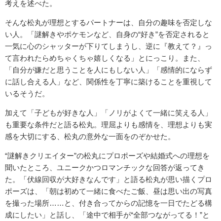
考えを述べた。
そんな松丸が理想とするパートナーは、自分の趣味を否定しな
い人。「謎解きやポケモンなど、自身の“好き”を否定されると
一気に心のシャッターが下りてしまうし、逆に『教えて？』っ
て言われたらめちゃくちゃ嬉しくなる」とにっこり。また、
「自分が嫌だと思うことを人にもしない人」「感情的にならず
に話し合える人」など、関係性を丁寧に築けることを重視して
いるそうだ。
加えて「子どもが好きな人」「ノリがよくて一緒に笑える人」
も重要な条件だと語る松丸。理屈よりも感情を、理想よりも実
感を大切にする、松丸の意外な一面をのぞかせた。
“謎解きクリエイター”の松丸にプロポーズや結婚式への理想を
聞いたところ、ユニークかつロマンチックな回答が返ってき
た。「伏線回収が大好きなんです」と語る松丸が思い描くプロ
ポーズは、「朝は初めて一緒に食べたご飯、昼は思い出の写真
を撮った場所……と、付き合ってからの記憶を一日でたどる構
成にしたい」と話し、「途中で相手が“全部つながってる！”と