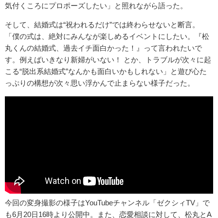
気付くころにプロポーズしたい」と照れながら語った。
そして、結婚式は“祝われるだけ”では終わらせないと断言。
「僕の式は、絶対にみんなが楽しめるイベントにしたい。『松
丸くんの結婚式、過去イチ面白かった！』って言われたいで
す。例えばいきなり新婦がいない！ とか、トラブルが次々に起
こる“脱出系結婚式”なんかも面白いかもしれない」と遊び心た
っぷりの構想が次々思い浮かんで止まらない様子だった。
今回の変身撮影の様子はYouTubeチャンネル「ゼクシィTV」で
も6月20日16時より公開中。また、恋愛相談に対して、松丸とA