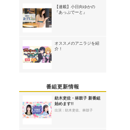
【連載】小日向ゆかの
『あっぷでーと』
オススメのアニラジを紹
介！
番組更新情報
紡木吏佐・林鼓子 新番組
始めます!!
出演：紡木吏佐、林鼓子