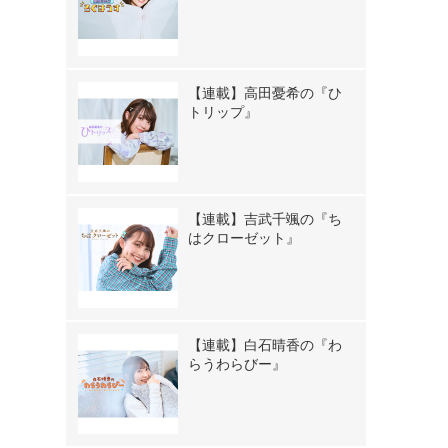
【連載】高田憂希の『ひ
トリップ』
【連載】吉武千颯の『ち
はクローゼット』
【連載】白石晴香の『わ
らうわらびー』
イ