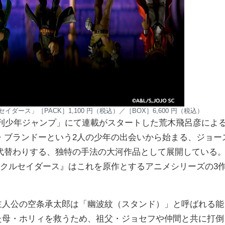
セイダース」［PACK］1,100 円（税込）／［BOX］6,600 円（税込）
週刊少年ジャンプ」にて連載がスタートした荒木飛呂彦によ
・ブランドーという2人の少年の出会いから始まる、ジョー
代替わりする、独特の手法の大河作品として展開している
トクルセイダース』はこれを原作とするアニメシリーズの3
主人公の空条承太郎は「幽波紋（スタンド）」と呼ばれる能
た母・ホリィを救うため、祖父・ジョセフや仲間と共に打倒