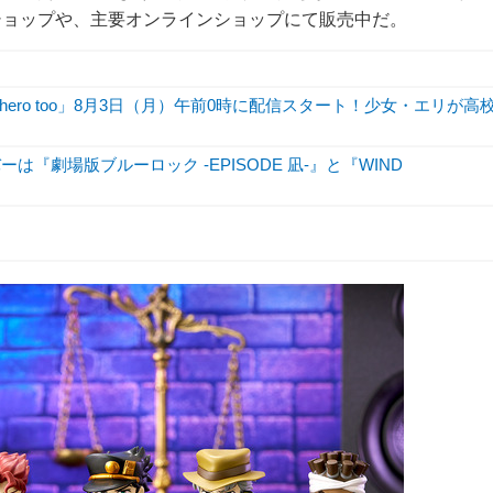
ショップや、主要オンラインショップにて販売中だ。
hero too」8月3日（月）午前0時に配信スタート！少女・エリが高
『劇場版ブルーロック -EPISODE 凪-』と『WIND