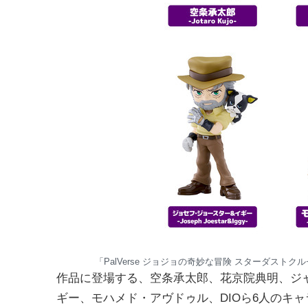
「PalVerse ジョジョの奇妙な冒険 スターダストクル
作品に登場する、空条承太郎、花京院典明、ジ
ギー、モハメド・アヴドゥル、DIOら6人のキ