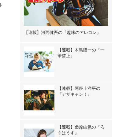
ト
【連載】河西健吾の『趣味のアレコレ』
【連載】木島隆一の『一
筆啓上』
【連載】阿座上洋平の
『アザキャン！』
【連載】桑原由気の『ろ
ぐはうす』