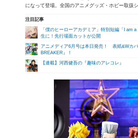
になって登場。全国のアニメグッズ・ホビー取扱
注目記事
「僕のヒーローアカデミア」特別短編「I am a 
生に！先行場面カットが公開
アニメディア6月号は本日発売！ 表紙&Wカバーは
BREAKER』！
【連載】河西健吾の『趣味のアレコレ』