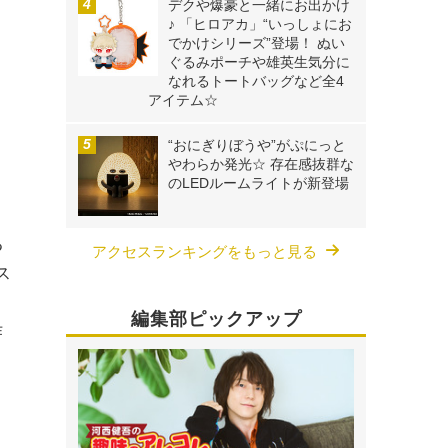
デクや爆豪と一緒にお出かけ
♪ 「ヒロアカ」“いっしょにお
でかけシリーズ”登場！ ぬい
ぐるみポーチや雄英生気分に
なれるトートバッグなど全4
アイテム☆
“おにぎりぼうや”がぷにっと
やわらか発光☆ 存在感抜群な
のLEDルームライトが新登場
る
アクセスランキングをもっと見る
ス
。
編集部ピックアップ
作