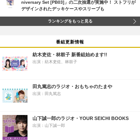
niversary Set [PB03]」の二次抽選が実施中！ ストフリが
デザインされたデッキケースやスリーブも
ランキングをもっと見る
番組更新情報
紡木吏佐・林鼓子 新番組始めます!!
出演：紡木吏佐、林鼓子
田丸篤志のラジオ・おもちゃのたまや
出演：田丸篤志
山下誠一郎のラジオ・YOUR SEICHI BOOKS
出演：山下誠一郎