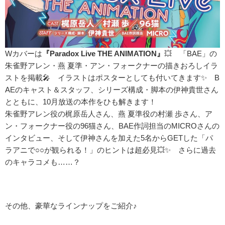
Wカバーは
『Paradox Live THE ANIMATION』
💥 「BAE」の
朱雀野アレン・燕 夏準・アン・フォークナーの描きおろしイラ
ストを掲載🎤 イラストはポスターとしても付いてきます✨ B
AEのキャスト＆スタッフ、シリーズ構成・脚本の伊神貴世さん
とともに、10月放送の本作をひも解きます！
朱雀野アレン役の梶原岳人さん、燕 夏準役の村瀬 歩さん、ア
ン・フォークナー役の96猫さん、BAE作詞担当のMICROさんの
インタビュー、そして伊神さんを加えた5名からGETした「パ
ラアニで○○が観られる！」のヒントは超必見💥✨ さらに過去
のキャラコメも……？
その他、豪華なラインナップをご紹介♪