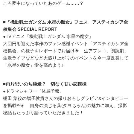
ころ夢中になっていたあのゲーム……？
■『機動戦士ガンダム 水星の魔女』フェス アスティカシア全
校集会 SPECIAL REPORT
●TVアニメ『機動戦士ガンダム 水星の魔女』
大団円を迎えた本作のファン感謝イベント「アスティカシア全
校集会」の様子をレポートでお届け🌟 生アフレコ、朗読劇、
生歌ライブなどなど大盛り上がりのイベントを今一度反芻して
「水星の魔女」愛を高めよう♪
■両片思いのち純愛？ 切なく甘い恋模様
●ドラマシャワー『体感予報』
棚田 葉役の増子敦貴さんの撮りおろしグラビア&インタビュー
を掲載☂️☀️ 自身の演じる葉(ダヨちゃん)の魅力に加え、撮影
秘話もたっぷり語っていただきました！