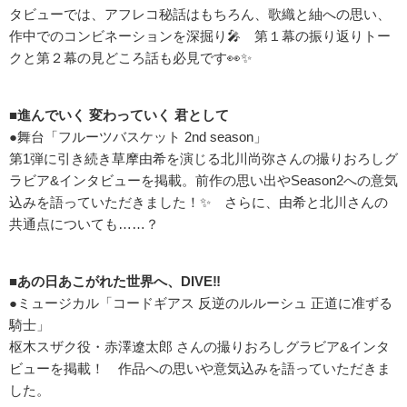
タビューでは、アフレコ秘話はもちろん、歌織と紬への思い、
作中でのコンビネーションを深掘り🎤 第１幕の振り返りトー
クと第２幕の見どころ話も必見です👀✨
■進んでいく 変わっていく 君として
●舞台「フルーツバスケット 2nd season」
第1弾に引き続き草摩由希を演じる北川尚弥さんの撮りおろしグ
ラビア&インタビューを掲載。前作の思い出やSeason2への意気
込みを語っていただきました！✨ さらに、由希と北川さんの
共通点についても……？
■あの日あこがれた世界へ、DIVE‼
●ミュージカル「コードギアス 反逆のルルーシュ 正道に准ずる
騎士」
枢木スザク役・赤澤遼太郎 さんの撮りおろしグラビア&インタ
ビューを掲載！ 作品への思いや意気込みを語っていただきま
した。