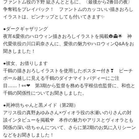
ファントム役の下野 紘さんとともに、〈最後から2番目の夜〉
争奪戦をプレイバック！ ファントムのカッコいい描きおろし
イラストは、ピンナップとしても付いてきます✨
●ダークギャザリング
夜宵&愛依のハロウィン描きおろしイラストを掲載🎃👻🌟 神
代愛依役の川口莉奈さんに、愛依の魅力やハロウィンQ&Aをお
聞きしました！
●彼女、お借りします
千鶴の描きおろしイラストを使用したポスター付き❣ ビーチ
ボール越しに見える千鶴のダイナマイトバディーにご注
目……！👀❤ 第3期から監督を務める宇根信也監督に、和也と
千鶴の関係性についてお聞きしました。
●死神坊ちゃんと黒メイド（第2期）
アリス役の真野あゆみさん×ヴィオラ役の水瀬いのりさんの対
談インタビューを掲載🌹 本作の魅力やアリスとヴィオラとも
関係の深い坊ちゃんについて、さらに第2期のお気に入りシーン
などをお聞きしました！