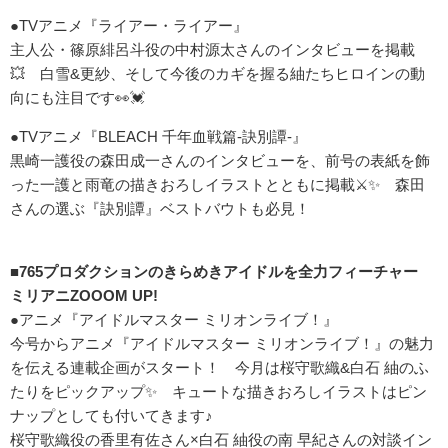
●TVアニメ『ライアー・ライアー』
主人公・篠原緋呂斗役の中村源太さんのインタビューを掲載
💥 白雪&更紗、そして今後のカギを握る紬たちヒロインの動
向にも注目です👀💓
●TVアニメ『BLEACH 千年血戦篇-訣別譚-』
黒崎一護役の森田成一さんのインタビューを、前号の表紙を飾
った一護と雨竜の描きおろしイラストとともに掲載⚔✨ 森田
さんの選ぶ『訣別譚』ベストバウトも必見！
■765プロダクションのきらめきアイドルを全力フィーチャー
ミリアニZOOOM UP!
●アニメ『アイドルマスター ミリオンライブ！』
今号からアニメ『アイドルマスター ミリオンライブ！』の魅力
を伝える連載企画がスタート！ 今月は桜守歌織&白石 紬のふ
たりをピックアップ✨ キュートな描きおろしイラストはピン
ナップとしても付いてきます♪
桜守歌織役の香里有佐さん×白石 紬役の南 早紀さんの対談イン