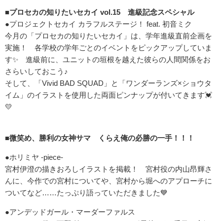
■プロセカの知りたいセカイ vol.15 進級記念スペシャル
●プロジェクトセカイ カラフルステージ！ feat. 初音ミク
今月の「プロセカの知りたいセカイ」は、学年進級直前企画を
実施！ 各学校の学年ごとのイベントをピックアップしていま
す✨ 進級前に、ユニットの垣根を越えた彼らの人間関係をお
さらいしておこう♪
そして、「Vivid BAD SQUAD」と「ワンダーランズ×ショウタ
イム」のイラストを使用した両面ピンナップが付いてきます💓
💛
■微笑め、勝利の女神サマ くらえ俺の必勝の一手！！！
●ホリミヤ -piece-
宮村伊澄の描きおろしイラストを掲載！ 宮村役の内山昂輝さ
んに、今作での宮村についてや、宮村から堀へのアプローチに
ついてなど……たっぷり語っていただきました💙
●アンデッドガール・マーダーファルス