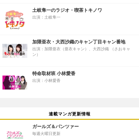
土岐隼一のラジオ・喫茶トキノワ
出演：土岐隼一
加隈亜衣・大西沙織のキャン丁目キャン番地
出演：加隈亜衣（亜衣キャン）、大西沙織 （さおキャ
ン）
特命取材班 小林愛香
出演：小林愛香
連載マンガ更新情報
ガールズ＆パンツァー
毎週火曜日更新