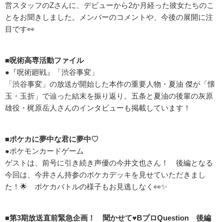
営スタッフのZさんに、デビューから2か月経った彼女たちのこ
とをお聞きしました。メンバーのコメントや、今後の展開に注
目です👀
■呪術高専活動ファイル
●『呪術廻戦』「渋谷事変」
「渋谷事変」の放送が開始した本作の重要人物・夏油 傑が「懐
玉・玉折」で辿った結末を振り返り。五条と夏油の後輩の灰原
雄役・梶原岳人さんのインタビューも掲載しています！
■ポケカに夢中な君に夢中♡
●ポケモンカードゲーム
ゲストは、前号に引き続き声優の今井文也さん！ 後編となる
今回は、今井さん持参のポケカデッキを見せていただきまし
た！🌟 ポケカバトルの様子もお見逃しなく👀✨
■第3期放送直前緊急企画！ 聞かせて♥BプロQuestion 後編