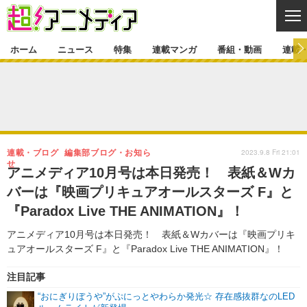
CL
ホーム
ニュース
特集
連載マンガ
番組・動画
連載
ニュース
ニュース一覧
アニメ
特集
ゲーム・アプリ
マンガ
特集一覧
カバー
連載マンガ
2023.9.8 Fri 21:01
連載・ブログ
編集部ブログ・お知ら
映画
音楽
インタビュー
レポート
連載マンガ一覧
連載一覧
せ
番組・動画
アニメディア10月号は本日発売！ 表紙＆Wカ
グッズ
イベント
バーは『映画プリキュアオールスターズ F』と
ラキりす
番組・動画一覧
ラジオ
連載・ブログ
『Paradox Live THE ANIMATION』！
声優
コスプレ
動画
連載・ブログ一覧
コラム
アニメディア10月号は本日発売！ 表紙＆Wカバーは『映画プリキ
舞台
新帝スタ
ュアオールスターズ F』と『Paradox Live THE ANIMATION』！
編集部ブログ・お知らせ
注目記事
“おにぎりぼうや”がぷにっとやわらか発光☆ 存在感抜群なのLED