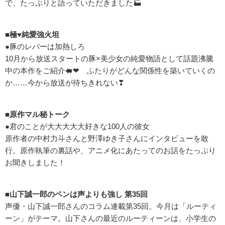
で、たっぷりと語っていただきました🏭
■極♥純愛強火坦
●豚のレバーは加熱しろ
10月から放送スタートの豚×美少女の純愛物語として話題沸騰
中の本作をご紹介🐖❤ ふたりがどんな関係性を築いていくの
か……今から放送が待ちきれない❣
■原作マル秘トーク
●君のことが大大大大大好きな100人の彼女
原作者の中村力斗さんと野澤ゆき子さんにインタビューを敢
行。原作執筆の裏話や、アニメ化にあたってのお話をたっぷり
お聞きしました！
■山下誠一郎のペンは声よりも強し 第35回
声優・山下誠一郎さんのコラム連載第35回。今月は「ルーティ
ーン」がテーマ。山下さんの最近のルーティーンは、小学生の