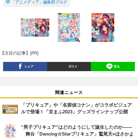
「アニメディア」編集部ブログ
【注目の記事】[PR]
シェア
ポスト
送る
関連ニュース
「プリキュア」や「名探偵コナン」がコラボビジュア
ルで登場！「京まふ2023」グッズラインナップ公開
“男子プリキュア”はどのようにして誕生したのか――
舞台「Dancing☆Starプリキュア」鷲尾天×ほさかよ