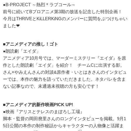
●B-PROJECT ～熱烈＊ラブコール～
前号に続いてBプロアニメ第3期の放送を記念した特別企画！
今月はTHRIVEとKiLLERKiNGのメンバーに質問をぶつけちゃい
ました❤
■アニメディアの推し！ゴト
●朗読劇「エイダ」
アニメディア10月号では、マーダーミステリー『エイダ』を原
作とした朗読劇「エイダ」を紹介！ チームCに出演する影。
さん×やみえんさんの対談&原作者・いとはきさんのインタビュ
ーでは、本作の魅力を語っていただきました。ネタバレを含ま
ない記事なので、未通過未視聴の方も安心です！
■アニメディア的新作映画PICK UP!
●映画『アリスとテレスのまぼろし工場』
脚本・監督の岡田麿里さんのロングインタビューを掲載。9月1
5日公開の本作の制作秘話からキャラクターの人物像と活躍ま