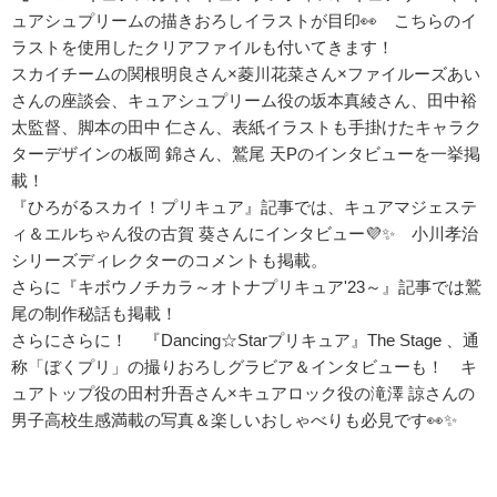
ュアシュプリームの描きおろしイラストが目印👀 こちらのイ
ラストを使用したクリアファイルも付いてきます！
スカイチームの関根明良さん×菱川花菜さん×ファイルーズあい
さんの座談会、キュアシュプリーム役の坂本真綾さん、田中裕
太監督、脚本の田中 仁さん、表紙イラストも手掛けたキャラク
ターデザインの板岡 錦さん、鷲尾 天Pのインタビューを一挙掲
載！
『ひろがるスカイ！プリキュア』記事では、キュアマジェステ
ィ＆エルちゃん役の古賀 葵さんにインタビュー💜✨ 小川孝治
シリーズディレクターのコメントも掲載。
さらに『キボウノチカラ～オトナプリキュア'23～』記事では鷲
尾の制作秘話も掲載！
さらにさらに！ 『Dancing☆Starプリキュア』The Stage 、通
称「ぼくプリ」の撮りおろしグラビア＆インタビューも！ キ
ュアトップ役の田村升吾さん×キュアロック役の滝澤 諒さんの
男子高校生感満載の写真＆楽しいおしゃべりも必見です👀✨