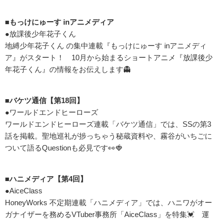
■もっけにゅーす inアニメディア
●放課後少年花子くん
地縛少年花子くん の集中連載『もっけにゅーす inアニメディ
ア』がスタート！ 10月から始まるショートアニメ『放課後少
年花子くん』の情報をお伝えします👻
■バケツ通信【第18回】
●ワールドエンドヒーローズ
ワールドエンドヒーローズ連載「バケツ通信」では、SSの第3
話を掲載。聖地巡礼が捗っちゃう秘蔵資料や、霧谷がいちごに
ついて語るQuestionも必見です👀🍓
■ハニメディア【第4回】
●AiceClass
HoneyWorks 不定期連載「ハニメディア」では、ハニワがオー
ガナイザーを務めるVTuber事務所「AiceClass」を特集💓 運