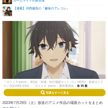
ルームライトが新登場
【連載】河西健吾の『趣味のアレコレ』
『ホリミヤ-piece-』第5話「井浦」先行場面カット（C）HERO・萩原ダイス
ケ／SQUARE ENIX・「ホリミヤ -piece-」製作委員会
全 35 枚
写真をすべて見る
2023年7月29日（土）放送のアニメ作品の場面カットをまとめ