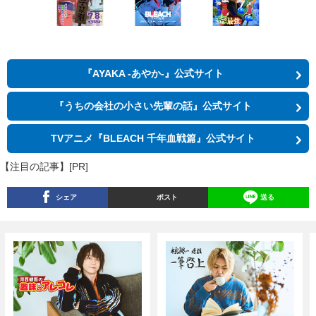
『AYAKA ‐あやか‐』公式サイト
『うちの会社の小さい先輩の話』公式サイト
TVアニメ『BLEACH 千年血戦篇』公式サイト
【注目の記事】[PR]
シェア
ポスト
送る