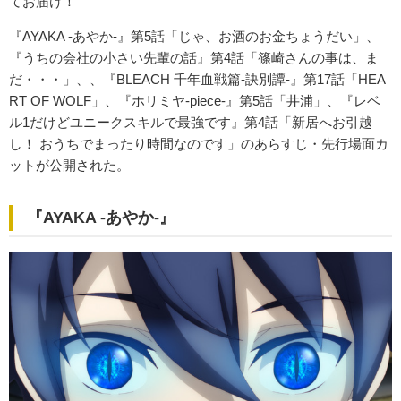
てお届け！
『AYAKA ‐あやか‐』第5話「じゃ、お酒のお金ちょうだい」、
『うちの会社の小さい先輩の話』第4話「篠崎さんの事は、ま
だ・・・」、、『BLEACH 千年血戦篇-訣別譚-』第17話「HEA
RT OF WOLF」、『ホリミヤ-piece-』第5話「井浦」、『レベ
ル1だけどユニークスキルで最強です』第4話「新居へお引越
し！ おうちでまったり時間なのです」のあらすじ・先行場面カ
ットが公開された。
『AYAKA ‐あやか‐』