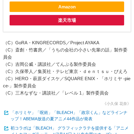
Amazon
楽天市場
（C）GoRA・KINGRECORDS／Project AYAKA
（C）斎創・竹書房／「うちの会社の小さい先輩の話」製作委
員会
（C）吉岡公威・講談社／てんぷる製作委員会
（C）久保帯人／集英社・テレビ東京・ｄｅｎｔｓｕ・ぴえろ
（C）HERO・萩原ダイスケ／SQUARE ENIX・「ホリミヤ -pie
ce-」製作委員会
（C）三木なずな・講談社／「レベル 1」製作委員会
《小久保 花奈》
「ホリミヤ」「呪術」「BLEACH」「政宗くん」などラインナ
ップ！ABEMA放送の夏アニメ44作品が発表
初コラボは「BLEACH」 グラフィックラテを提供する「アニメ