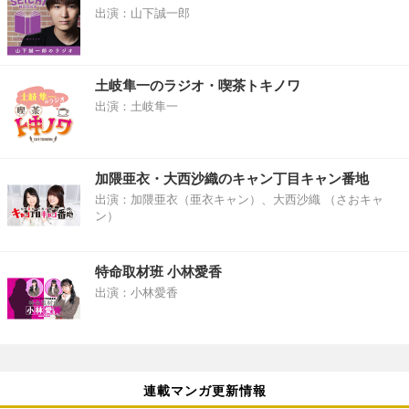
出演：山下誠一郎
土岐隼一のラジオ・喫茶トキノワ
出演：土岐隼一
加隈亜衣・大西沙織のキャン丁目キャン番地
出演：加隈亜衣（亜衣キャン）、大西沙織 （さおキャ
ン）
特命取材班 小林愛香
出演：小林愛香
連載マンガ更新情報