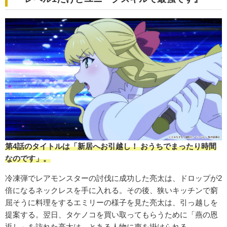
第4話のタイトルは「新居へお引越し！ おうちでまったり時間
なのです」。
冷凍弾でレアモンスターの討伐に成功した亮太は、ドロップが2
倍になるネックレスを手に入れる。その後、狭いキッチンで窮
屈そうに料理をするエミリーの様子を見た亮太は、引っ越しを
提案する。翌日、タケノコを買い取ってもらうために「燕の恩
返し」を訪れた亮太は、とある人物に声を掛けられる。