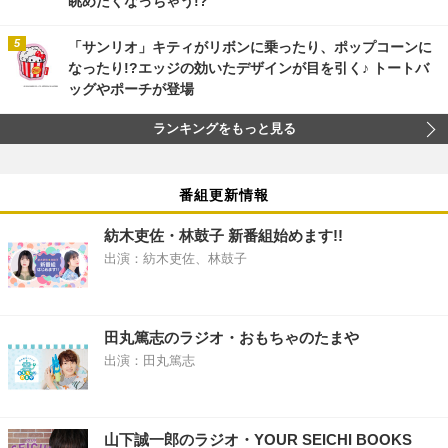
眺めたくなっちゃう!?
「サンリオ」キティがリボンに乗ったり、ポップコーンに
なったり!?エッジの効いたデザインが目を引く♪ トートバ
ッグやポーチが登場
ランキングをもっと見る
番組更新情報
紡木吏佐・林鼓子 新番組始めます!!
出演：紡木吏佐、林鼓子
田丸篤志のラジオ・おもちゃのたまや
出演：田丸篤志
山下誠一郎のラジオ・YOUR SEICHI BOOKS