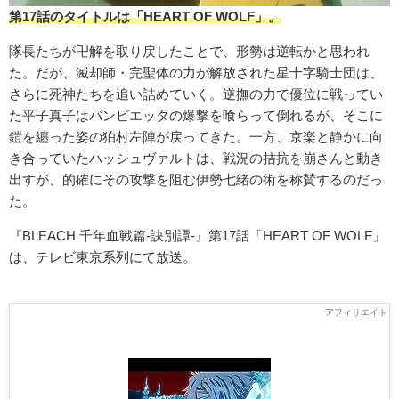
第17話のタイトルは「HEART OF WOLF」。
隊⻑たちが卍解を取り戻したことで、形勢は逆転かと思われ
た。だが、滅却師・完聖体の⼒が解放された星⼗字騎⼠団は、
さらに死神たちを追い詰めていく。逆撫の⼒で優位に戦ってい
た平⼦真⼦はバンビエッタの爆撃を喰らって倒れるが、そこに
鎧を纏った姿の狛村左陣が戻ってきた。⼀⽅、京楽と静かに向
き合っていたハッシュヴァルトは、戦況の拮抗を崩さんと動き
出すが、的確にその攻撃を阻む伊勢七緒の術を称賛するのだっ
た。
『BLEACH 千年血戦篇-訣別譚-』第17話「HEART OF WOLF」
は、テレビ東京系列にて放送。