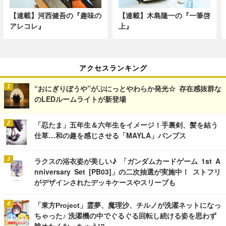
【連載】河西健吾の『趣味の
【連載】木島隆一の『一筆啓
アレコレ』
上』
アクセスランキング
“おにぎりぼうや”がぷにっとやわらか発光☆ 存在感抜群な
のLEDルームライトが新登場
「忍たま」五年生＆六年生をイメージ！手裏剣、髪を結う
仕草…和の趣を感じさせる「MAYLA」パンプス
ラクスの浴衣姿が美しい♪ 「ガンダムカードゲーム 1st A
nniversary Set [PB03]」の二次抽選が実施中！ ストフリ
がデザインされたデッキケースやスリーブも
「東方Project」霊夢、魔理沙、チルノが洗濯ネットになっ
ちゃった♪ 洗濯機の中でぐるぐる回転し続ける姿を思わず