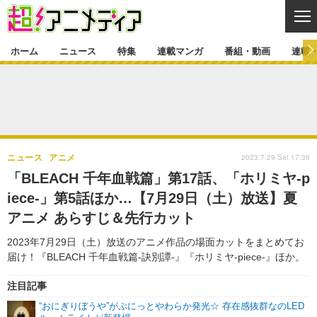
CL
ホーム
ニュース
特集
連載マンガ
番組・動画
連載
ニュース
ニュース一覧
アニメ
特集
ゲーム・アプリ
マンガ
特集一覧
カバー
連載マンガ
2023.7.29 Sat 17:36
ニュース
アニメ
映画
音楽
インタビュー
レポート
連載マンガ一覧
連載一覧
番組・動画
「BLEACH 千年血戦篇」第17話、「ホリミヤ-p
グッズ
イベント
iece-」第5話ほか…【7月29日（土）放送】夏
ラキりす
番組・動画一覧
ラジオ
連載・ブログ
アニメ あらすじ＆先行カット
声優
コスプレ
動画
連載・ブログ一覧
コラム
2023年7月29日（土）放送のアニメ作品の場面カットをまとめてお
舞台
新帝スタ
届け！『BLEACH 千年血戦篇-訣別譚-』『ホリミヤ-piece-』ほか。
編集部ブログ・お知らせ
注目記事
“おにぎりぼうや”がぷにっとやわらか発光☆ 存在感抜群なのLED