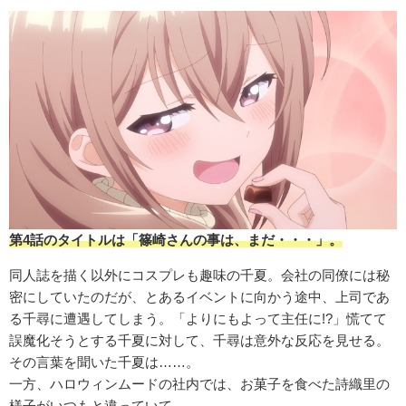
第4話のタイトルは「篠崎さんの事は、まだ・・・」。
同人誌を描く以外にコスプレも趣味の千夏。会社の同僚には秘
密にしていたのだが、とあるイベントに向かう途中、上司であ
る千尋に遭遇してしまう。「よりにもよって主任に!?」慌てて
誤魔化そうとする千夏に対して、千尋は意外な反応を見せる。
その言葉を聞いた千夏は……。
一方、ハロウィンムードの社内では、お菓子を食べた詩織里の
様子がいつもと違っていて……。