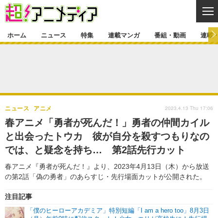
CL
ホーム
ニュース
特集
連載マンガ
番組・動画
連載
ニュース
ニュース一覧
アニメ
特集
ゲーム・アプリ
マンガ
特集一覧
カバー
連載マンガ
2023.4.13 Thu 17:06
ニュース
アニメ
映画
音楽
インタビュー
レポート
連載マンガ一覧
連載一覧
番組・動画
春アニメ「勇者が死んだ！」勇者の仲間カイル
グッズ
イベント
と出会ったトウカ 彼が自分を殺すつもりなの
ラキりす
番組・動画一覧
ラジオ
連載・ブログ
では、と疑念を持ち… 第2話先行カット
声優
コスプレ
動画
連載・ブログ一覧
コラム
春アニメ『勇者が死んだ！』より、2023年4月13日（木）から放送
舞台
新帝スタ
の第2話「偽の勇者」のあらすじ・先行場面カットが公開された。
編集部ブログ・お知らせ
注目記事
「僕のヒーローアカデミア」特別短編「I am a hero too」8月3日