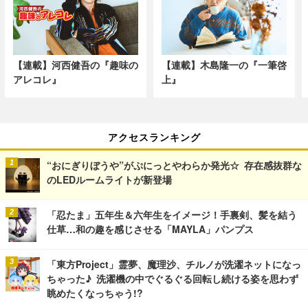
【連載】河西健吾の『趣味の
【連載】木島隆一の『一筆啓
アレコレ』
上』
アクセスランキング
“おにぎりぼうや”がぷにっとやわらか発光☆ 存在感抜群な
のLEDルームライトが新登場
「忍たま」五年生＆六年生をイメージ！手裏剣、髪を結う
仕草…和の趣を感じさせる「MAYLA」パンプス
「東方Project」霊夢、魔理沙、チルノが洗濯ネットになっ
ちゃった♪ 洗濯機の中でぐるぐる回転し続ける姿を思わず
眺めたくなっちゃう!?