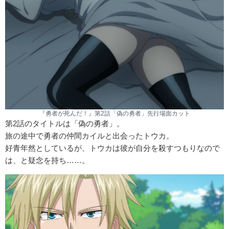
『勇者が死んだ！』第2話「偽の勇者」先行場面カット
第2話のタイトルは「偽の勇者」。
旅の途中で勇者の仲間カイルと出会ったトウカ。
好青年然としているが、トウカは彼が自分を殺すつもりなので
は、と疑念を持ち……。