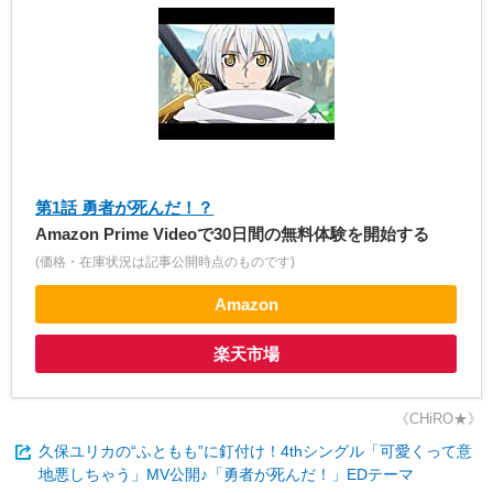
第1話 勇者が死んだ！？
Amazon Prime Videoで30日間の無料体験を開始する
(価格・在庫状況は記事公開時点のものです)
Amazon
楽天市場
《CHiRO★》
久保ユリカの“ふともも”に釘付け！4thシングル「可愛くって意
地悪しちゃう」MV公開♪「勇者が死んだ！」EDテーマ