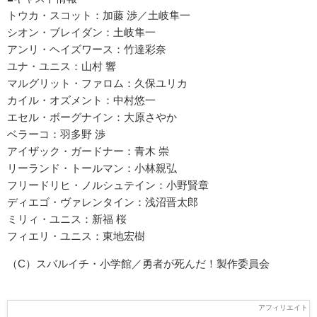
トウカ・スコット：加藤 渉／土岐隼一
シオン・ブレイダン：土岐隼一
アンリ・ヘイズワース：竹達彩奈
ユナ・ユニス：山村 響
マルグリット・ファロム：久保ユリカ
カイル・オズメント：中村悠一
エセル・ボーグナイン：大原さやか
ベラーコ：羽多野 渉
アイザック・ガードナー：青木 崇
リーランド・トールマン：小林親弘
フリードリヒ・ノルシュテイン：小野賢章
ディエゴ・ヴァレンタイン：浅沼晋太郎
ミリィ・ユニス：新福 桜
フィエリ・ユニス：東地宏樹
（C）スバルイチ・小学館／勇者が死んだ！製作委員会