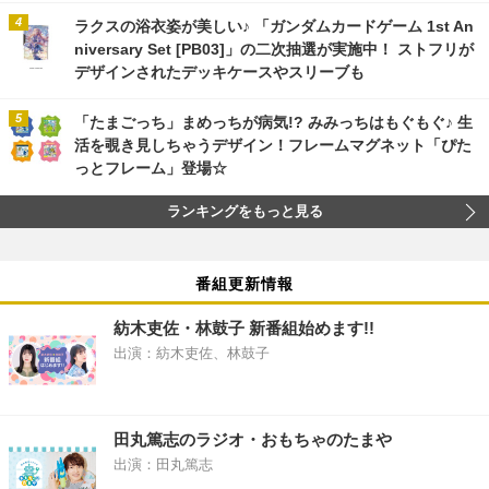
ラクスの浴衣姿が美しい♪ 「ガンダムカードゲーム 1st An
niversary Set [PB03]」の二次抽選が実施中！ ストフリが
デザインされたデッキケースやスリーブも
「たまごっち」まめっちが病気!? みみっちはもぐもぐ♪ 生
活を覗き見しちゃうデザイン！フレームマグネット「ぴた
っとフレーム」登場☆
ランキングをもっと見る
番組更新情報
紡木吏佐・林鼓子 新番組始めます!!
出演：紡木吏佐、林鼓子
田丸篤志のラジオ・おもちゃのたまや
出演：田丸篤志