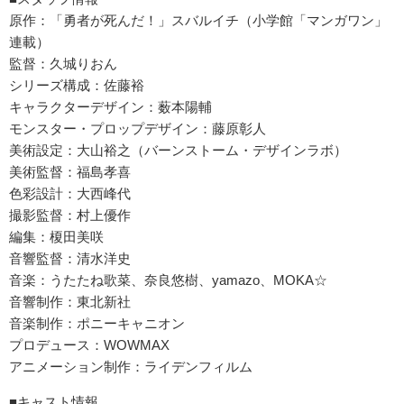
原作：「勇者が死んだ！」スバルイチ（小学館「マンガワン」
連載）
監督：久城りおん
シリーズ構成：佐藤裕
キャラクターデザイン：薮本陽輔
モンスター・プロップデザイン：藤原彰人
美術設定：大山裕之（バーンストーム・デザインラボ）
美術監督：福島孝喜
色彩設計：大西峰代
撮影監督：村上優作
編集：榎田美咲
音響監督：清水洋史
音楽：うたたね歌菜、奈良悠樹、yamazo、MOKA☆
音響制作：東北新社
音楽制作：ポニーキャニオン
プロデュース：WOWMAX
アニメーション制作：ライデンフィルム
■キャスト情報