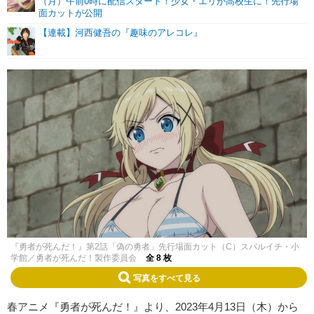
（月）午前0時に配信スタート！少女・エリが高校生に！先行場
面カットが公開
【連載】河西健吾の『趣味のアレコレ』
『勇者が死んだ！』第2話「偽の勇者」先行場面カット（C）スバルイチ・小
学館／勇者が死んだ！製作委員会
全 8 枚
写真をすべて見る
春アニメ『勇者が死んだ！』より、2023年4月13日（木）から