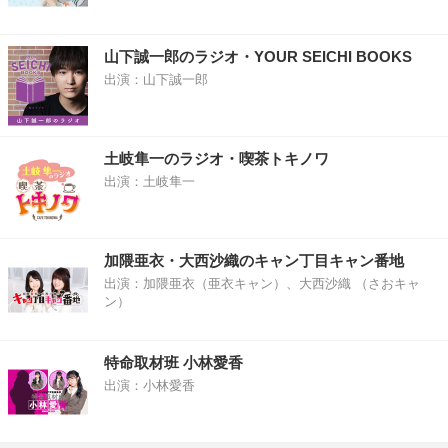
山下誠一郎のラジオ・YOUR SEICHI BOOKS
出演：山下誠一郎
土岐隼一のラジオ・喫茶トキノワ
出演：土岐隼一
加隈亜衣・大西沙織のキャン丁目キャン番地
出演：加隈亜衣（亜衣キャン）、大西沙織 （さおキャ
ン）
特命取材班 小林愛香
出演：小林愛香