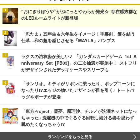
“おにぎりぼうや”がぷにっとやわらか発光☆ 存在感抜群な
のLEDルームライトが新登場
「忍たま」五年生＆六年生をイメージ！手裏剣、髪を結う
仕草…和の趣を感じさせる「MAYLA」パンプス
ラクスの浴衣姿が美しい♪ 「ガンダムカードゲーム 1st A
nniversary Set [PB03]」の二次抽選が実施中！ ストフリ
がデザインされたデッキケースやスリーブも
「サンリオ」キティがリボンに乗ったり、ポップコーンに
なったり!?エッジの効いたデザインが目を引く♪ トートバ
ッグやポーチが登場
「東方Project」霊夢、魔理沙、チルノが洗濯ネットになっ
ちゃった♪ 洗濯機の中でぐるぐる回転し続ける姿を思わず
眺めたくなっちゃう!?
ランキングをもっと見る