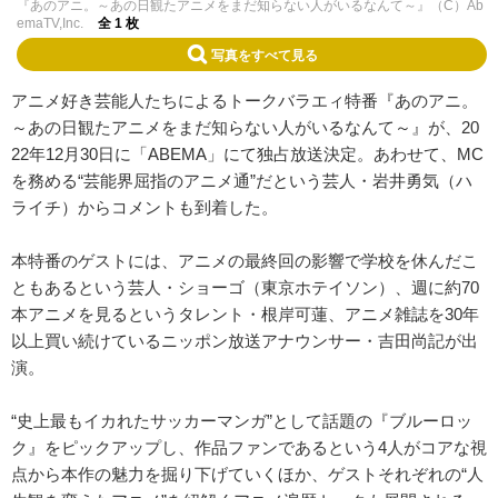
『あのアニ。～あの日観たアニメをまだ知らない人がいるなんて～』（C）Ab
emaTV,Inc.
全 1 枚
写真をすべて見る
アニメ好き芸能人たちによるトークバラエィ特番『あのアニ。
～あの日観たアニメをまだ知らない人がいるなんて～』が、20
22年12月30日に「ABEMA」にて独占放送決定。あわせて、MC
を務める“芸能界屈指のアニメ通”だという芸人・岩井勇気（ハ
ライチ）からコメントも到着した。
本特番のゲストには、アニメの最終回の影響で学校を休んだこ
ともあるという芸人・ショーゴ（東京ホテイソン）、週に約70
本アニメを見るというタレント・根岸可蓮、アニメ雑誌を30年
以上買い続けているニッポン放送アナウンサー・吉田尚記が出
演。
“史上最もイカれたサッカーマンガ”として話題の『ブルーロッ
ク』をピックアップし、作品ファンであるという4人がコアな視
点から本作の魅力を掘り下げていくほか、ゲストそれぞれの“人