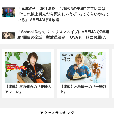
「鬼滅の刃」花江夏樹、“刀鍛冶の里編”アフレコは
「“これ以上叫んだら死んじゃうぞ”ってくらいやって
いる」 ABEMA特番放送
「School Days」にクリスマスイブにABEMAで7年連
続7回目の全話一挙放送決定！ OVAも一緒にお届け♪
【連載】河西健吾の『趣味の
【連載】木島隆一の『一筆啓
アレコレ』
上』
アクセスランキング