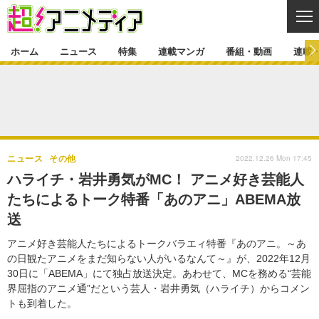
CL
ホーム
ニュース
特集
連載マンガ
番組・動画
連載
ニュース
ニュース一覧
アニメ
特集
ゲーム・アプリ
マンガ
特集一覧
カバー
連載マンガ
2022.12.26 Mon 17:45
ニュース
その他
映画
音楽
インタビュー
レポート
連載マンガ一覧
連載一覧
番組・動画
ハライチ・岩井勇気がMC！ アニメ好き芸能人
グッズ
イベント
たちによるトーク特番「あのアニ」ABEMA放
ラキりす
番組・動画一覧
ラジオ
連載・ブログ
送
声優
コスプレ
動画
連載・ブログ一覧
コラム
アニメ好き芸能人たちによるトークバラエィ特番『あのアニ。～あ
舞台
新帝スタ
の日観たアニメをまだ知らない人がいるなんて～』が、2022年12月
編集部ブログ・お知らせ
30日に「ABEMA」にて独占放送決定。あわせて、MCを務める“芸能
界屈指のアニメ通”だという芸人・岩井勇気（ハライチ）からコメン
トも到着した。