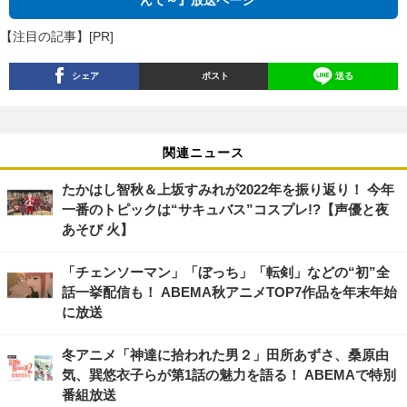
んて～』放送ページ
【注目の記事】[PR]
シェア
ポスト
送る
関連ニュース
たかはし智秋＆上坂すみれが2022年を振り返り！ 今年
一番のトピックは“サキュバス”コスプレ!?【声優と夜
あそび 火】
「チェンソーマン」「ぼっち」「転剣」などの“初”全
話一挙配信も！ ABEMA秋アニメTOP7作品を年末年始
に放送
冬アニメ「神達に拾われた男２」田所あずさ、桑原由
気、巽悠衣子らが第1話の魅力を語る！ ABEMAで特別
番組放送