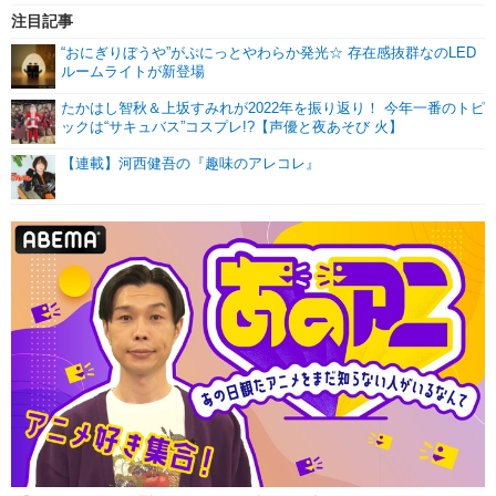
注目記事
“おにぎりぼうや”がぷにっとやわらか発光☆ 存在感抜群なのLED
ルームライトが新登場
たかはし智秋＆上坂すみれが2022年を振り返り！ 今年一番のトピ
ックは“サキュバス”コスプレ!?【声優と夜あそび 火】
【連載】河西健吾の『趣味のアレコレ』