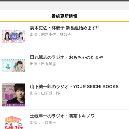
番組更新情報
紡木吏佐・林鼓子 新番組始めます!!
出演：紡木吏佐、林鼓子
田丸篤志のラジオ・おもちゃのたまや
出演：田丸篤志
山下誠一郎のラジオ・YOUR SEICHI BOOKS
出演：山下誠一郎
土岐隼一のラジオ・喫茶トキノワ
出演：土岐隼一