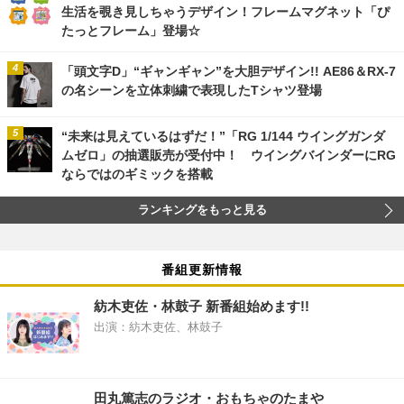
生活を覗き見しちゃうデザイン！フレームマグネット「ぴ
たっとフレーム」登場☆
「頭文字D」“ギャンギャン”を大胆デザイン!! AE86＆RX-7
の名シーンを立体刺繍で表現したTシャツ登場
“未来は見えているはずだ！”「RG 1/144 ウイングガンダ
ムゼロ」の抽選販売が受付中！ ウイングバインダーにRG
ならではのギミックを搭載
ランキングをもっと見る
番組更新情報
紡木吏佐・林鼓子 新番組始めます!!
出演：紡木吏佐、林鼓子
田丸篤志のラジオ・おもちゃのたまや