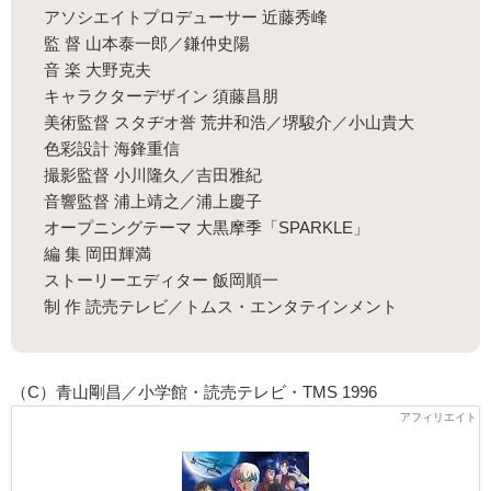
アソシエイトプロデューサー 近藤秀峰
監 督 山本泰一郎／鎌仲史陽
音 楽 大野克夫
キャラクターデザイン 須藤昌朋
美術監督 スタヂオ誉 荒井和浩／堺駿介／小山貴大
色彩設計 海鋒重信
撮影監督 小川隆久／吉田雅紀
音響監督 浦上靖之／浦上慶子
オープニングテーマ 大黒摩季「SPARKLE」
編 集 岡田輝満
ストーリーエディター 飯岡順一
制 作 読売テレビ／トムス・エンタテインメント
（C）青山剛昌／小学館・読売テレビ・TMS 1996