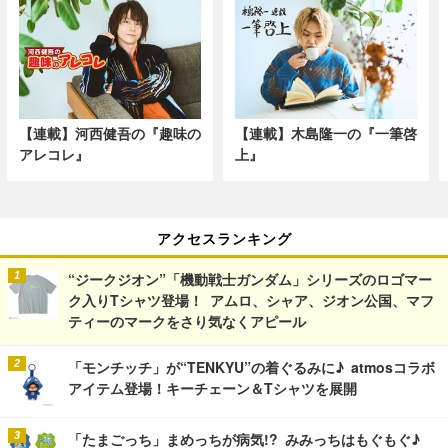
【連載】河西健吾の『趣味の
【連載】木島隆一の『一筆啓
アレコレ』
上』
アクセスランキング
“ジークジオン”「機動戦士ガンダム」シリーズのロゴマー
ク入りTシャツ登場！ アムロ、シャア、ジオン公国、マフ
ティーのマークをさり気なくアピール
「モンチッチ」が“TENKYU”の着ぐるみに♪ atmosコラボ
アイテム登場！キーチェーン＆Tシャツを展開
「たまごっち」まめっちが病気!? みみっちはもぐもぐ♪