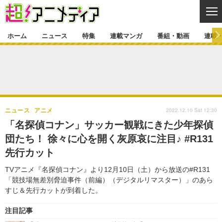
CL
ホーム
ニュース
特集
連載マンガ
番組・動画
連載
ニュース
ニュース一覧
アニメ
特集
ゲーム・アプリ
マンガ
特集一覧
カバー
連載マンガ
2022.12.10 Sat 12:30
ニュース
アニメ
映画
音楽
インタビュー
レポート
連載マンガ一覧
連載一覧
番組・動画
「名探偵コナン」サッカー観戦にきた少年探偵
グッズ
イベント
団たち！ 徐々に心を開く灰原哀に注目♪ #R131
ラキりす
番組・動画一覧
ラジオ
連載・ブログ
先行カット
声優
コスプレ
動画
連載・ブログ一覧
コラム
TVアニメ『名探偵コナン』より12月10日（土）から放送の#R131
舞台
新帝スタ
「競技場無差別脅迫事件（前編）（デジタルリマスター）」のあら
編集部ブログ・お知らせ
すじ＆先行カットが到着した。
注目記事