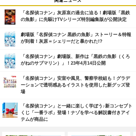
関連ニュース
「名探偵コナン」灰原哀の過去に迫る！劇場版「黒鉄
の魚影」に先駆けTVシリーズ特別編集版が公開決定
劇場版「名探偵コナン 黒鉄の魚影」ストーリー＆特報
が到着！灰原＝シェリーだと暴かれた!?
「名探偵コナン」劇場版、新作は「黒鉄の魚影（くろ
がねのサブマリン）」！23年4月14日公開
「名探偵コナン」安室や風見、警察学校組も！グラデ
ーションで透明感あるイラストを使用した新グッズ登
場
「名探偵コナン」と一緒に楽しく学ぼう♪新コンセプト
くじ「一番ラボ」登場！ナゾを学べる解説書付きアイ
テムが商品に