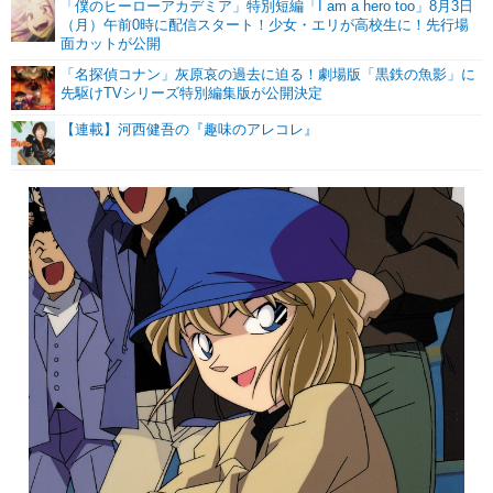
「僕のヒーローアカデミア」特別短編「I am a hero too」8月3日
（月）午前0時に配信スタート！少女・エリが高校生に！先行場
面カットが公開
「名探偵コナン」灰原哀の過去に迫る！劇場版「黒鉄の魚影」に
先駆けTVシリーズ特別編集版が公開決定
【連載】河西健吾の『趣味のアレコレ』