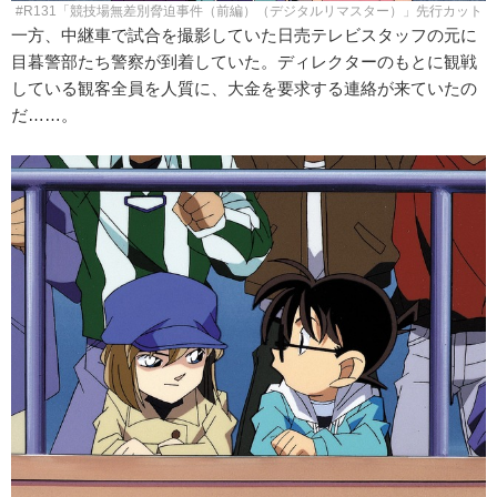
#R131「競技場無差別脅迫事件（前編）（デジタルリマスター）」先行カット
一方、中継車で試合を撮影していた日売テレビスタッフの元に
目暮警部たち警察が到着していた。ディレクターのもとに観戦
している観客全員を人質に、大金を要求する連絡が来ていたの
だ……。