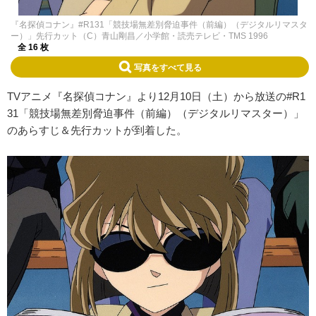
『名探偵コナン』#R131「競技場無差別脅迫事件（前編）（デジタルリマスタ
ー）」先行カット（C）青山剛昌／小学館・読売テレビ・TMS 1996
全 16 枚
写真をすべて見る
TVアニメ『名探偵コナン』より12月10日（土）から放送の#R1
31「競技場無差別脅迫事件（前編）（デジタルリマスター）」
のあらすじ＆先行カットが到着した。