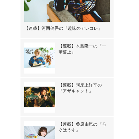
【連載】河西健吾の『趣味のアレコレ』
【連載】木島隆一の『一
筆啓上』
【連載】阿座上洋平の
『アザキャン！』
【連載】桑原由気の『ろ
ぐはうす』