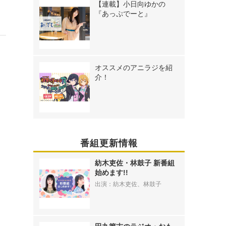
【連載】小日向ゆかの
『あっぷでーと』
に
オススメのアニラジを紹
介！
番組更新情報
紡木吏佐・林鼓子 新番組
始めます!!
出演：紡木吏佐、林鼓子