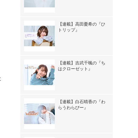
【連載】高田憂希の『ひ
トリップ』
【連載】吉武千颯の『ち
はクローゼット』
よ
て
【連載】白石晴香の『わ
イ
らうわらびー』
ま