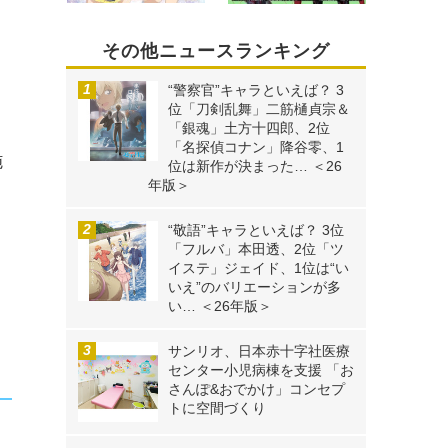
て
その他ニュースランキング
ま
“警察官”キャラといえば？ 3
位「刀剣乱舞」二筋樋貞宗＆
「銀魂」土方十四郎、2位
「名探偵コナン」降谷零、1
施
位は新作が決まった… ＜26
年版＞
“敬語”キャラといえば？ 3位
「フルバ」本田透、2位「ツ
イステ」ジェイド、1位は“い
いえ”のバリエーションが多
い… ＜26年版＞
サンリオ、日本赤十字社医療
センター小児病棟を支援 「お
さんぽ&おでかけ」コンセプ
トに空間づくり