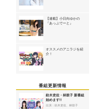
【連載】小日向ゆかの
『あっぷでーと』
オススメのアニラジを紹
介！
番組更新情報
紡木吏佐・林鼓子 新番組
始めます!!
出演：紡木吏佐、林鼓子