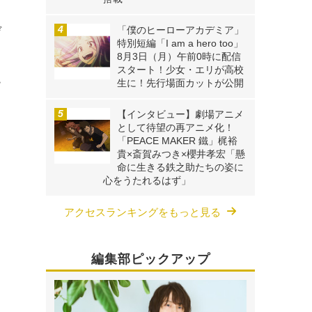
ョ
「僕のヒーローアカデミア」
デ
特別短編「I am a hero too」
8月3日（月）午前0時に配信
スタート！少女・エリが高校
ー
生に！先行場面カットが公開
ク
【インタビュー】劇場アニメ
として待望の再アニメ化！
「PEACE MAKER 鐵」梶裕
、
貴×斎賀みつき×櫻井孝宏「懸
命に生きる鉄之助たちの姿に
心をうたれるはず」
アクセスランキングをもっと見る
編集部ピックアップ