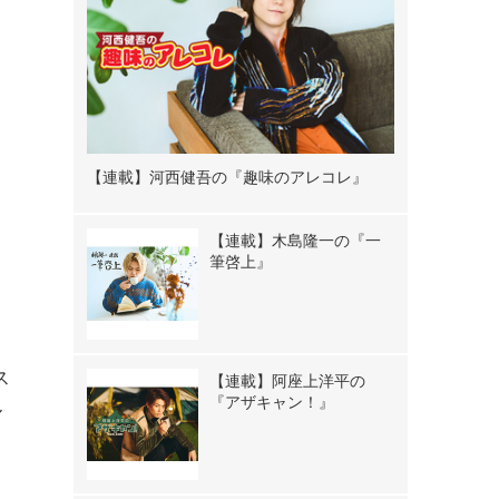
【連載】河西健吾の『趣味のアレコレ』
【連載】木島隆一の『一
筆啓上』
ト
。
ス
【連載】阿座上洋平の
『アザキャン！』
ル