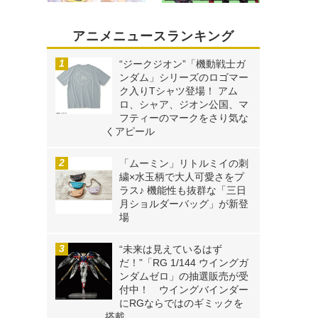
アニメニュースランキング
“ジークジオン”「機動戦士ガ
ンダム」シリーズのロゴマー
ク入りTシャツ登場！ アム
ロ、シャア、ジオン公国、マ
フティーのマークをさり気な
くアピール
「ムーミン」リトルミイの刺
繍×水玉柄で大人可愛さをプ
ラス♪ 機能性も抜群な「三日
月ショルダーバッグ」が新登
場
“未来は見えているはず
だ！”「RG 1/144 ウイングガ
ンダムゼロ」の抽選販売が受
付中！ ウイングバインダー
にRGならではのギミックを
搭載