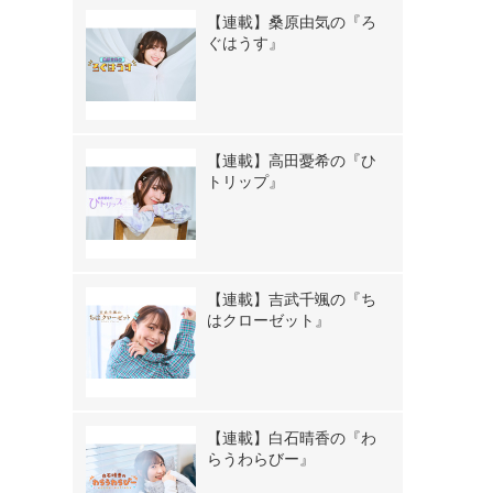
【連載】桑原由気の『ろ
ぐはうす』
【連載】高田憂希の『ひ
トリップ』
【連載】吉武千颯の『ち
はクローゼット』
【連載】白石晴香の『わ
らうわらびー』