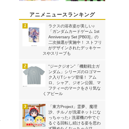
アニメニュースランキング
ラクスの浴衣姿が美しい♪
「ガンダムカードゲーム 1st
Anniversary Set [PB03]」の
二次抽選が実施中！ ストフリ
がデザインされたデッキケー
スやスリーブも
“ジークジオン”「機動戦士ガ
ンダム」シリーズのロゴマー
ク入りTシャツ登場！ アム
ロ、シャア、ジオン公国、マ
フティーのマークをさり気な
くアピール
「東方Project」霊夢、魔理
沙、チルノが洗濯ネットにな
っちゃった♪ 洗濯機の中でぐ
ズ
るぐる回転し続ける姿を思わ
ず眺めたくなっちゃう!?