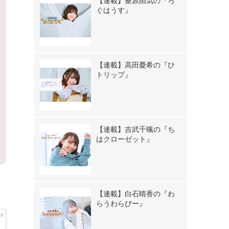
【連載】桑原由気の『ろ
ぐはうす』
【連載】高田憂希の『ひ
トリップ』
【連載】吉武千颯の『ち
はクローゼット』
【連載】白石晴香の『わ
らうわらびー』