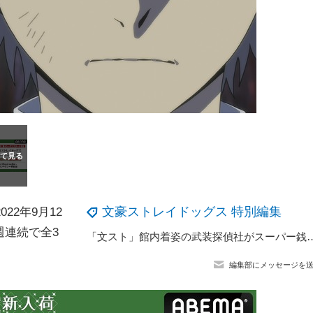
文豪ストレイドッグス 特別編集
22年9月12
週連続で全3
「文スト」館内着姿の武装探偵社がスーパー銭湯で休息！ 
編集部にメッセージを