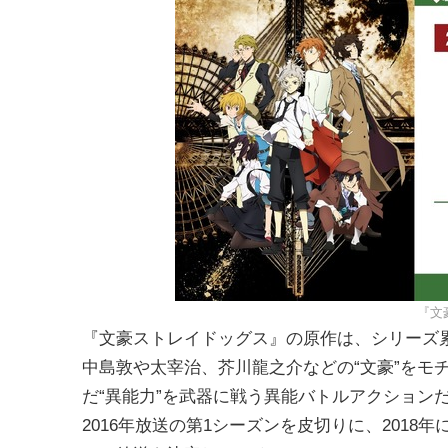
『文
『文豪ストレイドッグス』の原作は、シリーズ累
中島敦や太宰治、芥川龍之介などの“文豪”をモ
だ“異能力”を武器に戦う異能バトルアクション
2016年放送の第1シーズンを皮切りに、2018