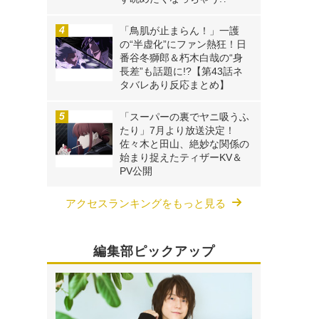
「鳥肌が止まらん！」一護
の“半虚化”にファン熱狂！日
番谷冬獅郎＆朽木白哉の“身
長差”も話題に!?【第43話ネ
タバレあり反応まとめ】
「スーパーの裏でヤニ吸うふ
たり」7月より放送決定！
佐々木と田山、絶妙な関係の
始まり捉えたティザーKV＆
PV公開
アクセスランキングをもっと見る
編集部ピックアップ