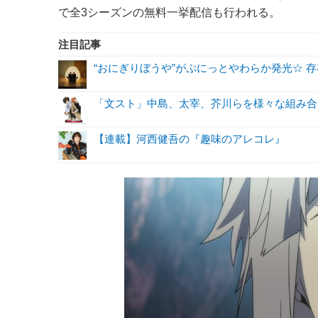
で全3シーズンの無料一挙配信も行われる。
注目記事
“おにぎりぼうや”がぷにっとやわらか発光☆ 
「文スト」中島、太宰、芥川らを様々な組み合
【連載】河西健吾の『趣味のアレコレ』