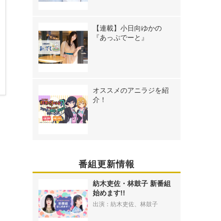
【連載】小日向ゆかの
『あっぷでーと』
オススメのアニラジを紹
介！
》
番組更新情報
紡木吏佐・林鼓子 新番組
始めます!!
出演：紡木吏佐、林鼓子