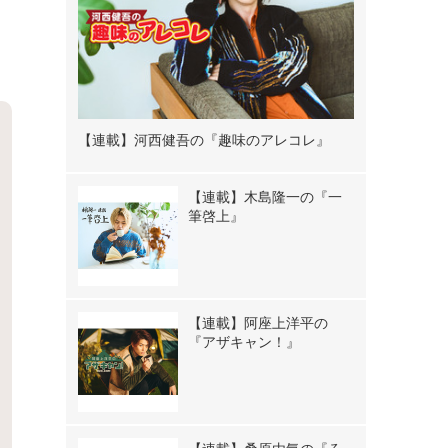
【連載】河西健吾の『趣味のアレコレ』
【連載】木島隆一の『一
筆啓上』
【連載】阿座上洋平の
『アザキャン！』